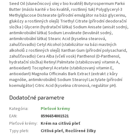
Seed Oil (slunečnicový olej v bio kvalitě) Butyrospermum Parkii
Butter (máslo karité v bio kvalitě, rostlinný tuk) Polyglyceryl-3
Methylglucose Distearate (přírodní emulgátor na bázi glycerinu,
glukózy a rostlinných olejů) Triethyl Citrate (přírodní deodorační
složka ) Glycerin (hydratační látka) Sodium Anisate (anisát sodný,
antimikrobiální látka) Sodium Levulinate (levulinát sodný,
antimikrobiální látka) Stearic Acid (kyselina stearová,
zahušťovadlo) Cetyl Alcohol (stabilizátor na bázi mastných
alkoholů z rostlinných olejů) Xanthan Gum (přírodní polysacharid,
zahušťovadlo) Cera Alba (včelí vosk) Panthenol (D-Panthenol,
hydratační složka) Retinyl Palmitate (stabilizovaný vitamin A,
antioxidant) Tocopheryl Acetate (stabilizovaný vitamin E,
antioxidant) Magnolia Officinalis Bark Extract (extrakt z kůry
magnólie, antimikrobiální) Sodium Stearoyl Lactylate (přírodní
koemulgátor) Citric Acid (kyselina citronová, regulátor pH).
Dodatočné parametre
Kategória
:
Pleťové krémy
EAN
:
8596654001521
Pleťové krémy
:
Krém na citlivú pleť
Typy pleti
:
Citlivá pleť, Rozšírené žilky