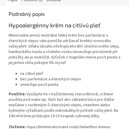
Podrobný popis
Hypoalergénny krém na citlivú pleť
Mimoriadne jemný neutrálne ľahký krém bez parfumácie a
éterických olejov vám pomôže udržiavať krehkú rovnováhu
vašej pleti. Vďaka obsahu ošetrujúceho BIO slnečnicového oleja,
bambuckého masla a včelieho vosku nenarušuje prirodzené pH
pokožky ani ju nedráždi. Výťažok z magnólie mierni pocit pnutia a
jej jemná vôňa pokojne tíši myseľ.
na citlivú pleť
bez parfemácie a éterických olejov
zmierňuje pocit pnutia
Použitie:
Využijete ho v každodennej starostlivosti, vrátane
použitia pod make-up. Slúži tiež ako základná báza pre ďalšie
miešanie s rastlinnými či éterickými olejmi, vitamínmi alebo
bylinnými výťažkami podľa individuálnych potrieb vašej pleti. Na
100 ml krému pridávajte 10-15 kvapiek vybranej látky.
Zloženie:
Aqua (demineralizovaná voda) Helianthus Annuus