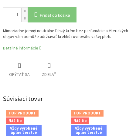
Pridať do košíka
Mimoriadne jemný neutrálne ľahký krém bez parfumácie a éterických
olejov vám pomôže udržiavať krehkú rovnováhu vašej pleti.
Detailné informácie
OPÝTAŤ SA
ZDIEĽAŤ
Súvisiaci tovar
TOP PRODUKT
TOP PRODUKT
Náš tip
Náš tip
Vždy vyrobené
Vždy vyrobené
úplne čerstvé
úplne čerstvé