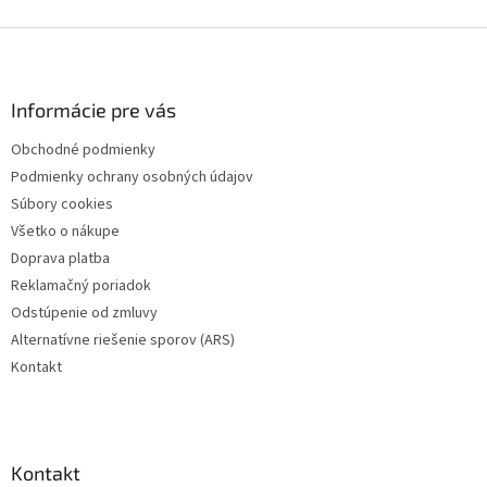
Z
á
p
ä
Informácie pre vás
t
Obchodné podmienky
i
Podmienky ochrany osobných údajov
e
Súbory cookies
Všetko o nákupe
Doprava platba
Reklamačný poriadok
Odstúpenie od zmluvy
Alternatívne riešenie sporov (ARS)
Kontakt
Kontakt