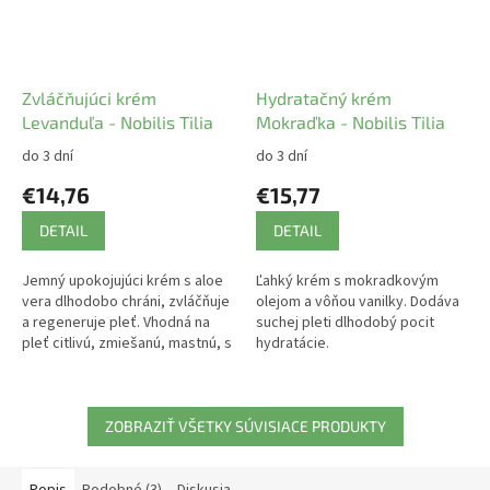
Zvláčňujúci krém
Hydratačný krém
Levanduľa - Nobilis Tilia
Mokraďka - Nobilis Tilia
do 3 dní
do 3 dní
€14,76
€15,77
DETAIL
DETAIL
Jemný upokojujúci krém s aloe
Ľahký krém s mokradkovým
vera dlhodobo chráni, zvláčňuje
olejom a vôňou vanilky. Dodáva
a regeneruje pleť. Vhodná na
suchej pleti dlhodobý pocit
pleť citlivú, zmiešanú, mastnú, s
hydratácie.
akné.
ZOBRAZIŤ VŠETKY SÚVISIACE PRODUKTY
Popis
Podobné (3)
Diskusia