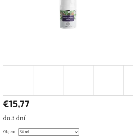
€15,77
Jednotková
do 3 dní
cena:
Objem