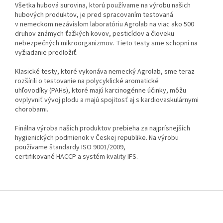
Všetka hubová surovina, ktorú používame na výrobu našich
hubových produktov, je pred spracovaním testovaná
v nemeckom nezávislom laboratóriu Agrolab na viac ako 500
druhov známych ťažkých kovov, pesticídov a človeku
nebezpečných mikroorganizmov. Tieto testy sme schopní na
vyžiadanie predložiť.
Klasické testy, ktoré vykonáva nemecký Agrolab, sme teraz
rozšírili o testovanie na polycyklické aromatické
uhľovodíky (PAHs), ktoré majú karcinogénne účinky, môžu
ovplyvniť vývoj plodu a majú spojitosť aj s kardiovaskulárnymi
chorobami.
Finálna výroba našich produktov prebieha za najprísnejších
hygienických podmienok v Českej republike. Na výrobu
používame štandardy ISO 9001/2009,
certifikované HACCP a systém kvality IFS.
Z
á
p