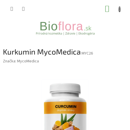
Prejsť
NÁKUP
na
obsah
KOŠÍK
Kurkumin MycoMedica
MYC26
Značka:
MycoMedica