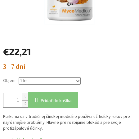
€22,21
Jednotková
3 - 7 dní
cena:
Objem
Pridať do košíka
Kurkuma sa v tradičnej čínskej medicíne používa už tisícky rokov pre
najrôznejšie problémy. Hlavne pre rozbíjanie blokád a pre svoje
protizápalové účinky.