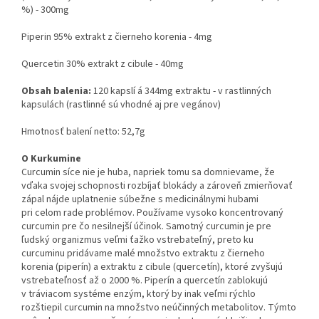
%) - 300mg
Piperin 95% extrakt z čierneho korenia - 4mg
Quercetin 30% extrakt z cibule - 40mg
Obsah balenia:
120 kapslí á 344mg extraktu - v rastlinných
kapsulách (rastlinné sú vhodné aj pre vegánov)
Hmotnosť balení netto: 52,7g
O Kurkumine
Curcumin síce nie je huba, napriek tomu sa domnievame, že
vďaka svojej schopnosti rozbíjať blokády a zároveň zmierňovať
zápal nájde uplatnenie súbežne s medicinálnymi hubami
pri celom rade problémov. Používame vysoko koncentrovaný
curcumin pre čo nesilnejší účinok. Samotný curcumin je pre
ľudský organizmus veľmi ťažko vstrebateľný, preto ku
curcuminu pridávame malé množstvo extraktu z čierneho
korenia (piperín) a extraktu z cibule (quercetín), ktoré zvyšujú
vstrebateľnosť až o 2000 %. Piperín a quercetín zablokujú
v tráviacom systéme enzým, ktorý by inak veľmi rýchlo
rozštiepil curcumin na množstvo neúčinných metabolitov. Týmto