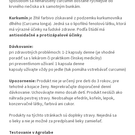
spôsobom sa nenarušený curcumin dostane rýchlejšie do
krvného riečiska a k samotným bunkám.
Kurkumín
je žlté farbivo získavané z podzemku kurkumovníka
dlhého (Curcuma longa). Jedná sa o lipofilnú fenolovú látku, ktorá
má výrazné účinky na ľudské zdravie. Podľa štúdií má
antioxidačné a protizápalové účinky
.
Dávkovanie:
pri zdravotných problémoch: 1-2 kapsuly denne (je vhodné
poradiť sa s lekárom či praktikom čínskej medicíny)
pri preventívnom užívaní: 1 kapsula denne
kapsuly užívajte vždy po jedle (tuk pomáha vstrebávať curcumin)
Upozornenie:
Produkt nie je určený pre deti do 3 rokov, pre
tehotné a kojace ženy. Neprekračujte doporučené denní
dávkovanie. Uchovávajte mimo dosah detí. Produkt neslúži ako
náhrada pestrej stravy. Neobsahuje efedrín, kofeín, lepok,
konzervačné látky, farbivá ani cukor.
Produkty na týchto stránkach sú doplnky stravy. Nejedná sa
o lieky a nie je možné za predpísané lieky zamieňať.
Testovanie v Agrolabe