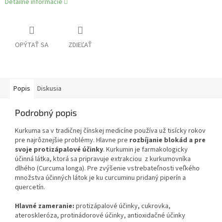
Detailné informácie
OPÝTAŤ SA
ZDIEĽAŤ
Popis
Diskusia
Podrobný popis
Kurkuma sa v tradičnej čínskej medicíne používa už tisícky rokov
pre najrôznejšie problémy. Hlavne pre
rozbíjanie blokád a pre
svoje protizápalové účinky
. Kurkumin je farmakologicky
účinná látka, ktorá sa pripravuje extrakciou z kurkumovníka
dlhého (Curcuma longa). Pre zvýšenie vstrebateľnosti veľkého
množstva účinných látok je ku curcuminu pridaný piperín a
quercetín.
Hlavné zameranie:
protizápalové účinky, cukrovka,
ateroskleróza, protinádorové účinky, antioxidačné účinky