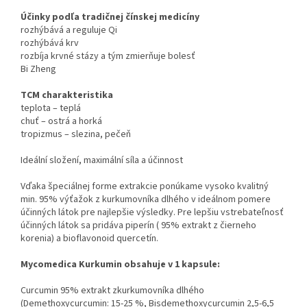
Účinky podľa tradičnej čínskej medicíny
rozhýbává a reguluje Qi
rozhýbává krv
rozbíja krvné stázy a tým zmierňuje bolesť
Bi Zheng
TCM charakteristika
teplota – teplá
chuť – ostrá a horká
tropizmus – slezina, pečeň
Ideální složení, maximální síla a účinnost
Vďaka špeciálnej forme extrakcie ponúkame vysoko kvalitný
min. 95% výťažok z kurkumovníka dlhého v ideálnom pomere
účinných látok pre najlepšie výsledky. Pre lepšiu vstrebateľnosť
účinných látok sa pridáva piperín ( 95% extrakt z čierneho
korenia) a bioflavonoid quercetín.
Mycomedica Kurkumin obsahuje v 1 kapsule:
Curcumin 95% extrakt zkurkumovníka dlhého
(Demethoxycurcumin: 15-25 %, Bisdemethoxycurcumin 2,5-6,5