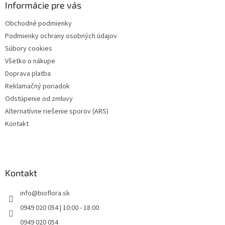
ä
Informácie pre vás
t
Obchodné podmienky
i
Podmienky ochrany osobných údajov
e
Súbory cookies
Všetko o nákupe
Doprava platba
Reklamačný poriadok
Odstúpenie od zmluvy
Alternatívne riešenie sporov (ARS)
Kontakt
Kontakt
info
@
bioflora.sk
0949 020 054 | 10:00 - 18:00
0949 020 054