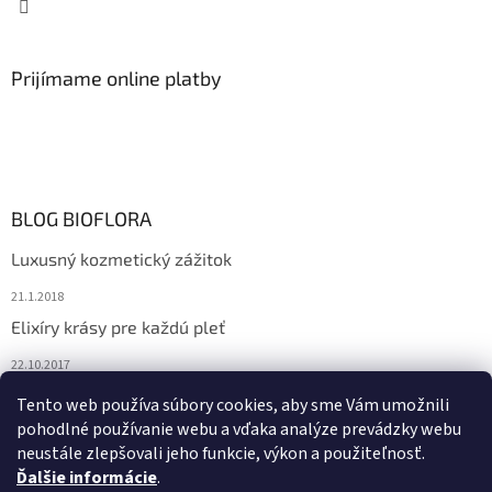
Prijímame online platby
BLOG BIOFLORA
Luxusný kozmetický zážitok
21.1.2018
Elixíry krásy pre každú pleť
22.10.2017
Spoznajte prírodnú kozmetiku Sante
Tento web používa súbory cookies, aby sme Vám umožnili
pohodlné používanie webu a vďaka analýze prevádzky webu
10.10.2017
neustále zlepšovali jeho funkcie, výkon a použiteľnosť.
Ďalšie informácie
.