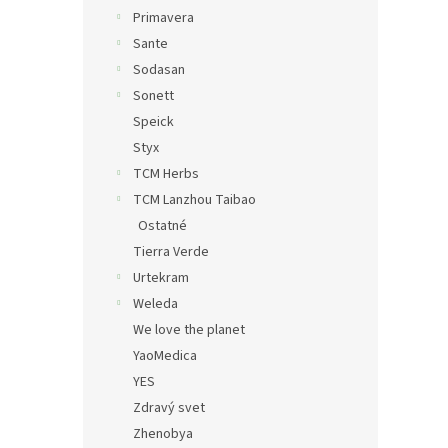
Primavera
Sante
Sodasan
Sonett
Speick
Styx
TCM Herbs
TCM Lanzhou Taibao
Ostatné
Tierra Verde
Urtekram
Weleda
We love the planet
YaoMedica
YES
Zdravý svet
Zhenobya