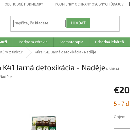
OBCHODNÉ PODMIENKY
PODMIENKY OCHRANY OSOBNÝCH ÚDAJOV
HĽADAŤ
Muži
Podpora zdravia
Aromaterapia
Prírodná lekáreň
Kúry z tinktúr
Kúra K41 Jarná detoxikácia - Naděje
 K41 Jarná detoxikácia - Naděje
NADK41
Naděje
€20
Jednotk
5 - 7 d
cena:
Objem