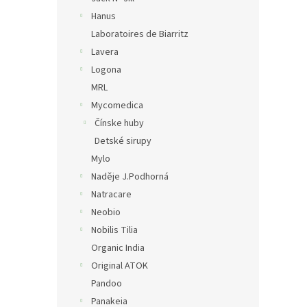
Hanus
Laboratoires de Biarritz
Lavera
Logona
MRL
Mycomedica
Čínske huby
Detské sirupy
Mylo
Naděje J.Podhorná
Natracare
Neobio
Nobilis Tilia
Organic India
Original ATOK
Pandoo
Panakeia