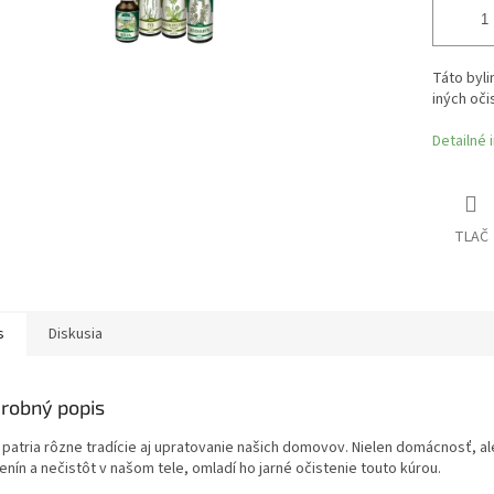
Táto byli
iných oči
Detailné 
TLAČ
s
Diskusia
robný popis
i patria rôzne tradície aj upratovanie našich domovov. Nielen domácnosť, ale
nín a nečistôt v našom tele, omladí ho jarné očistenie touto kúrou.