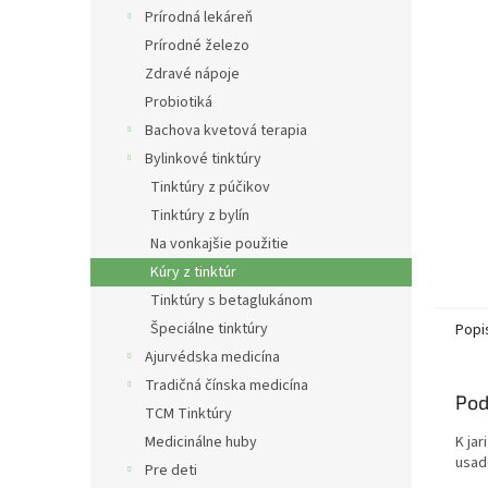
Prírodná lekáreň
Prírodné železo
Zdravé nápoje
Probiotiká
Bachova kvetová terapia
Bylinkové tinktúry
Tinktúry z púčikov
Tinktúry z bylín
Na vonkajšie použitie
Kúry z tinktúr
Tinktúry s betaglukánom
Špeciálne tinktúry
Popi
Ajurvédska medicína
Tradičná čínska medicína
Pod
TCM Tinktúry
Medicinálne huby
K jar
usade
Pre deti