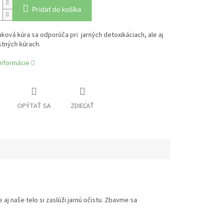
Pridať do košíka
nková kúra sa odporúča pri jarných detoxikáciach, ale aj
stných kúrach.
informácie
OPÝTAŤ SA
ZDIEĽAŤ
 aj naše telo si zaslúži jarnú očistu. Zbavme sa