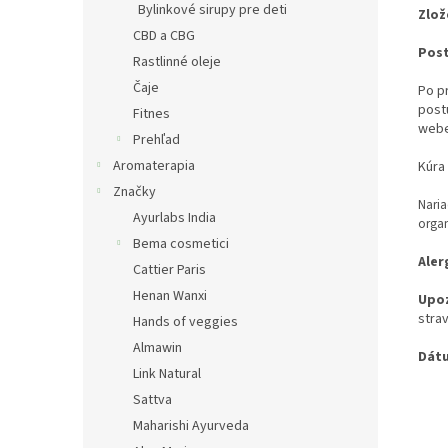
Bylinkové sirupy pre deti
Zlož
CBD a CBG
Post
Rastlinné oleje
Čaje
Po p
post
Fitnes
webe
Prehľad
Aromaterapia
Kúra
Značky
Nari
Ayurlabs India
orga
Bema cosmetici
Aler
Cattier Paris
Henan Wanxi
Upo
strav
Hands of veggies
Almawin
Dát
Link Natural
Sattva
Maharishi Ayurveda