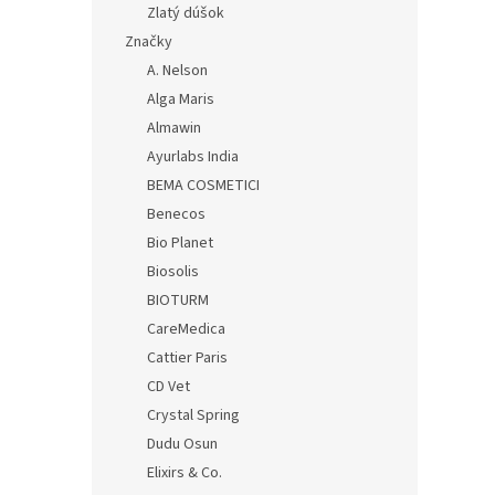
Zlatý dúšok
Značky
A. Nelson
Alga Maris
Almawin
Ayurlabs India
BEMA COSMETICI
Benecos
Bio Planet
Biosolis
BIOTURM
CareMedica
Cattier Paris
CD Vet
Crystal Spring
Dudu Osun
Elixirs & Co.