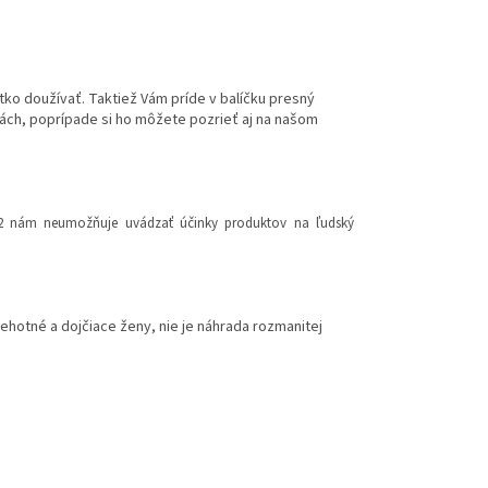
ko doužívať. Taktiež Vám príde v balíčku presný
čkách, poprípade si ho môžete pozrieť aj na našom
2012 nám neumožňuje uvádzať účinky produktov na ľudský
ehotné a dojčiace ženy, nie je náhrada rozmanitej