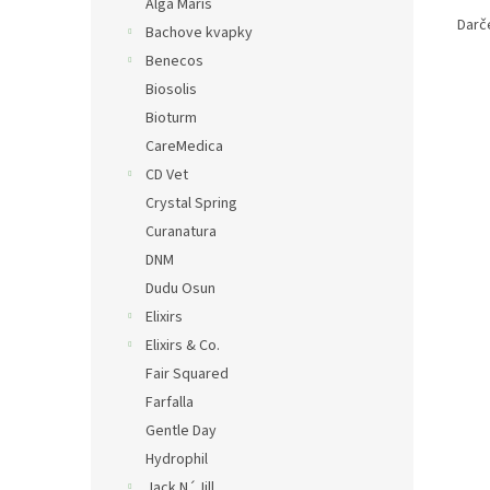
Alga Maris
Darč
Bachove kvapky
Benecos
Biosolis
Bioturm
CareMedica
CD Vet
Crystal Spring
Curanatura
DNM
Dudu Osun
Elixirs
Elixirs & Co.
Fair Squared
Farfalla
Gentle Day
Hydrophil
Jack N´Jill