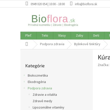
Prejsť
0949 020 054 | 10:00 - 18:00
info@bioflora.sk
na
obsah
Pleť
Telo
Vlasy
Zuby
Deti
Domov
Podpora zdravia
Bylinkové tinktúry
B
Kúra
o
Preskočiť
č
Značka:
Kategórie
kategórie
n
ý
Biokozmetika
p
Ekodrogéria
a
Podpora zdravia
n
e
Zdravie a vitalita
l
Zdravé medy
Lipozomálne vitamíny