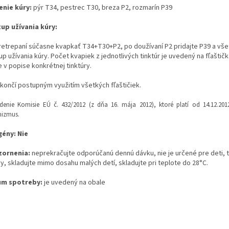
enie kúry:
pýr T34, pestrec T30, breza P2, rozmarín P39
up užívania kúry:
retrepaní súčasne kvapkať T34+T30+P2, po doužívaní P2 pridajte P39 a všet
up užívania kúry. Počet kvapiek z jednotlivých tinktúr je uvedený na fľašti
 v popise konkrétnej tinktúry.
 končí postupným využitím všetkých fľaštičiek.
adenie Komisie EÚ č. 432/2012 (z dňa 16. mája 2012), ktoré platí od 14.12.
nizmus.
gény: Nie
zornenia:
neprekračujte odporúčanú dennú dávku, nie je určené pre deti, t
y, skladujte mimo dosahu malých detí, skladujte pri teplote do 28°C.
um spotreby:
je uvedený na obale