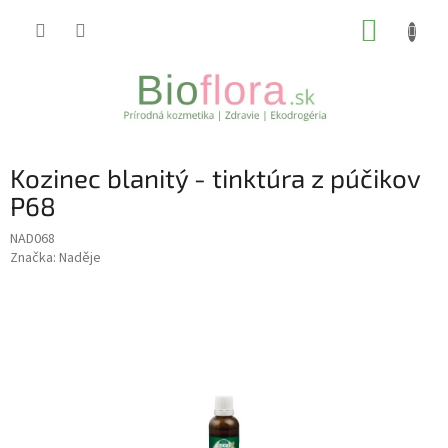
Prejsť
NÁKUP
na
obsah
KOŠÍK
Kozinec blanitý - tinktúra z púčikov
P68
NAD068
Značka:
Naděje