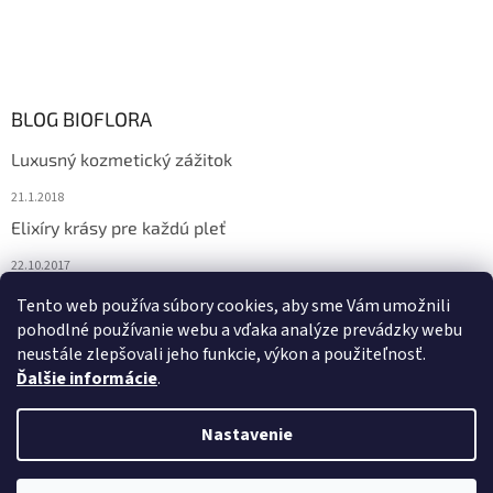
BLOG BIOFLORA
Luxusný kozmetický zážitok
21.1.2018
Elixíry krásy pre každú pleť
22.10.2017
Spoznajte prírodnú kozmetiku Sante
Tento web používa súbory cookies, aby sme Vám umožnili
pohodlné používanie webu a vďaka analýze prevádzky webu
10.10.2017
neustále zlepšovali jeho funkcie, výkon a použiteľnosť.
Ďalšie informácie
.
Vytvoril Shoptet
Nastavenie
Copyright 2026
Bioflora.sk
. Všetky práva vyhradené.
Upraviť