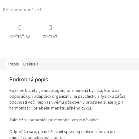
Detailné informácie
OPÝTAŤ SA
ZDIEĽAŤ
Popis
Diskusia
Podrobný popis
Kozinec blanitý je adaptogén, to znamená bylinka, ktorá sa
odporúča pri adaptácii organizmu na psychickú a fyzickú záťaž,
odolnosti voči nepriaznivému pôsobeniu prostredia, ale aj pri
harmonizácii priebehu menštruačného cyklu.
Taktiež sa odporúča pri menopauze pri návaloch.
Odporúča sa aj pri udržiavaní správnej funkcie kĺbov a pri
stimulácii pohyblivosti spermií.