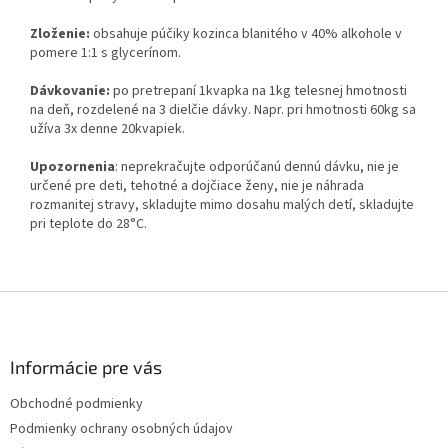
Zloženie:
obsahuje púčiky kozinca blanitého v 40% alkohole v
pomere 1:1 s glycerínom.
Dávkovanie:
po pretrepaní 1kvapka na 1kg telesnej hmotnosti
na deň, rozdelené na 3 dielčie dávky. Napr. pri hmotnosti 60kg sa
užíva 3x denne 20kvapiek.
Upozornenia
: neprekračujte odporúčanú dennú dávku, nie je
určené pre deti, tehotné a dojčiace ženy, nie je náhrada
rozmanitej stravy, skladujte mimo dosahu malých detí, skladujte
pri teplote do 28°C.
Z
á
p
ä
Informácie pre vás
t
Obchodné podmienky
i
Podmienky ochrany osobných údajov
e