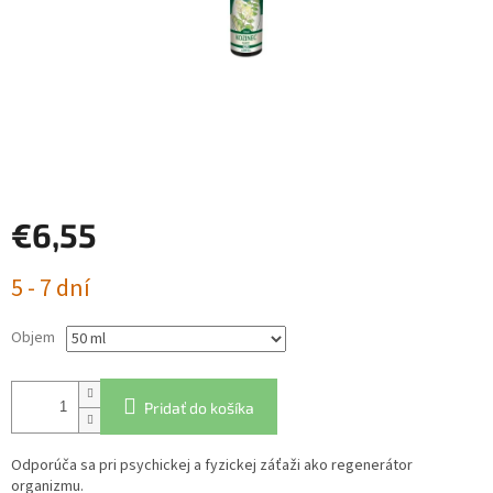
€6,55
Jednotková
5 - 7 dní
cena:
Objem
Pridať do košíka
Odporúča sa pri psychickej a fyzickej záťaži ako regenerátor
organizmu.