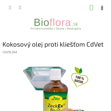
Prejsť
NÁKUP
na
obsah
KOŠÍK
Kokosový olej proti kliešťom CdVet
CDV91364