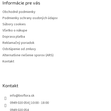
ä
Informácie pre vás
t
Obchodné podmienky
i
Podmienky ochrany osobných údajov
e
Súbory cookies
Všetko o nákupe
Doprava platba
Reklamačný poriadok
Odstúpenie od zmluvy
Alternatívne riešenie sporov (ARS)
Kontakt
Kontakt
info
@
bioflora.sk
0949 020 054 | 10:00 - 18:00
0949 020 054