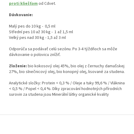
proti kliešťom
od Cdvet.
Dávkovanie:
Malý pes do 10 kg - 0,5 ml
Střední pes 10 až 30 kg - 1 až 1,5 ml
Velký pes nad 30 kg - 1,5 až 3 ml
Odporúča sa podávať celú sezónu. Po 3-4 týždňoch sa môže
dávkovanie o polovicu znížiť.
Zloženie:
bio kokosový olej 45%, bio olej z černuchy damašskej
27%, bio slnečnicový olej, bio konopný olej, lisované za studena.
Analytické složky: Protein < 0,3 % / Oleje a tuky 99,6 % / Vláknina
< 0,5 % / Popel < 0,4 %. Díky zpracování hodnotných přírodních
surovin za studena jsou Minerální látky organické kvality
Z
á
p