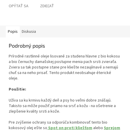
OPÝTAŤ SA
ZDIEĽAŤ
Popis
Diskusia
Podrobný popis
Prírodné rastlinné oleje lisované za studena hlavne z bio kokosu
a bio černuchy damašskej postupne menia pach srsti zvieraťa.
Zviera sa tak postupne stane pre kliešte nezaujímavé a nemajú
chuť sa na neho prisať. Tento produkt neobsahuje éterické
oleje.
Použitie:
Užíva sa ku krmivu každý deň a psy ho veľmi dobre znášajú.
Takisto sa môže použiť priamo na srsť a kožu - na ošetrenie a
zlepšenie kvality srsti a kože.
Pre zvýšenie ochrany sa odporúča kombinovať tento bio
kokosový olej ešte so
Spot on proti kliešťom
alebo
Sprejom