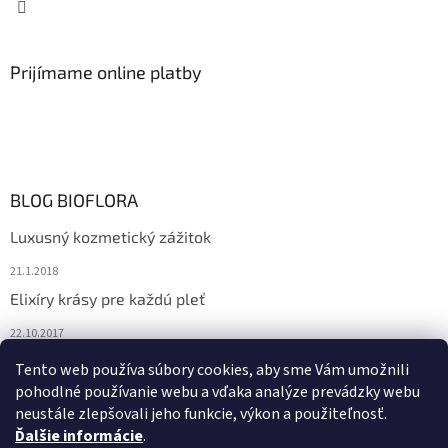
Prijímame online platby
BLOG BIOFLORA
Luxusný kozmetický zážitok
21.1.2018
Elixíry krásy pre každú pleť
22.10.2017
Spoznajte prírodnú kozmetiku Sante
Tento web používa súbory cookies, aby sme Vám umožnili
pohodlné používanie webu a vďaka analýze prevádzky webu
10.10.2017
neustále zlepšovali jeho funkcie, výkon a použiteľnosť.
Ďalšie informácie
.