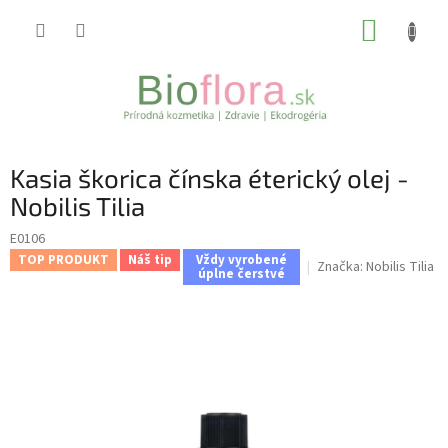
Prejsť
NÁKUP
na
obsah
KOŠÍK
Kasia škorica čínska éterický olej -
Nobilis Tilia
E0106
TOP PRODUKT
Náš tip
Vždy vyrobené
Značka:
Nobilis Tilia
úplne čerstvé