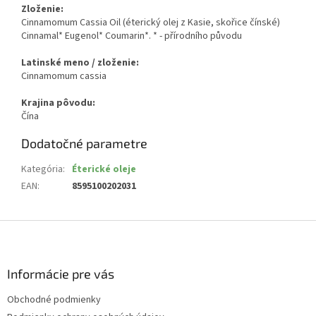
Zloženie:
Cinnamomum Cassia Oil (éterický olej z Kasie, skořice čínské)
Cinnamal* Eugenol* Coumarin*. * - přírodního původu
Latinské meno / zloženie:
Cinnamomum cassia
Krajina pôvodu:
Čína
Dodatočné parametre
Kategória
:
Éterické oleje
EAN
:
8595100202031
Z
á
p
ä
Informácie pre vás
t
Obchodné podmienky
i