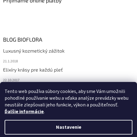
Prijímame online platby
BLOG BIOFLORA
Luxusný kozmetický zážitok
21.1.2018
Elixíry krásy pre každú pleť
22.10.2017
Spoznajte prírodnú kozmetiku Sante
Tento web používa súbory cookies, aby sme Vám umožnili
pohodlné používanie webu a vďaka analýze prevádzky webu
10.10.2017
neustále zlepšovali jeho funkcie, výkon a použiteľnosť.
Ďalšie informácie
.
Vytvoril Shoptet
Nastavenie