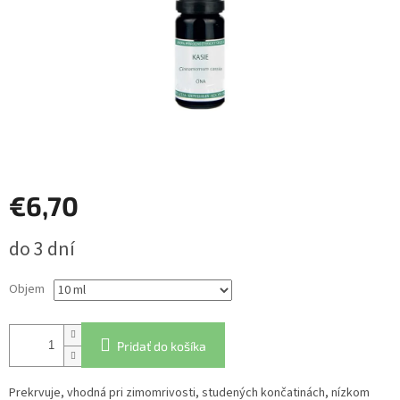
€6,70
Jednotková
do 3 dní
cena:
Objem
Pridať do košíka
Prekrvuje, vhodná pri zimomrivosti, studených končatinách, nízkom