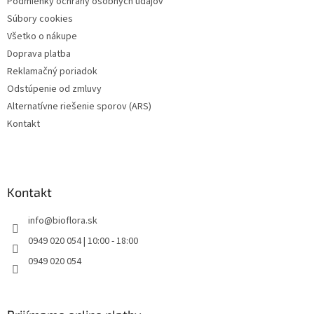
Podmienky ochrany osobných údajov
e
Súbory cookies
Všetko o nákupe
Doprava platba
Reklamačný poriadok
Odstúpenie od zmluvy
Alternatívne riešenie sporov (ARS)
Kontakt
Kontakt
info
@
bioflora.sk
0949 020 054 | 10:00 - 18:00
0949 020 054