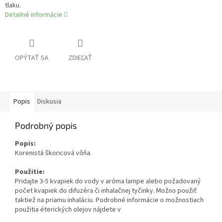
tlaku.
Detailné informácie
OPÝTAŤ SA
ZDIEĽAŤ
Popis
Diskusia
Podrobný popis
Popis:
Korenistá škoricová vôňa.
Použitie:
Pridajte 3-5 kvapiek do vody v aróma lampe alebo požadovaný
počet kvapiek do difuzéra či inhalačnej tyčinky. Možno použiť
taktiež na priamu inhaláciu. Podrobné informácie o možnostiach
použitia éterických olejov nájdete v