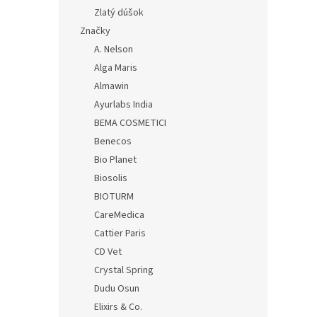
Zlatý dúšok
Značky
A. Nelson
Alga Maris
Almawin
Ayurlabs India
BEMA COSMETICI
Benecos
Bio Planet
Biosolis
BIOTURM
CareMedica
Cattier Paris
CD Vet
Crystal Spring
Dudu Osun
Elixirs & Co.