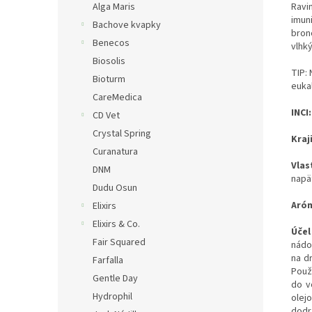
Ravin
Alga Maris
imuni
Bachove kvapky
bronc
Benecos
vlhk
Biosolis
TIP: 
Bioturm
eukal
CareMedica
INCI:
CD Vet
Crystal Spring
Kraj
Curanatura
Vlas
DNM
napä
Dudu Osun
Aró
Elixirs
Elixirs & Co.
Účel
Fair Squared
nádo
na dr
Farfalla
Použ
Gentle Day
do v
Hydrophil
olej
dodr