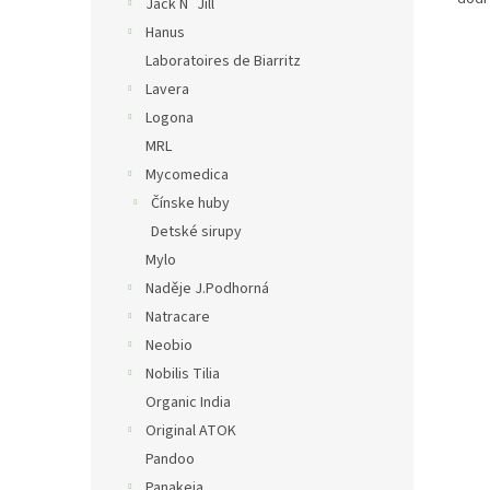
Jack N´Jill
Hanus
Laboratoires de Biarritz
Lavera
Logona
MRL
Mycomedica
Čínske huby
Detské sirupy
Mylo
Naděje J.Podhorná
Natracare
Neobio
Nobilis Tilia
Organic India
Original ATOK
Pandoo
Panakeia