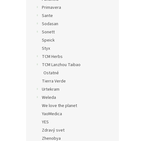
Primavera
Sante
Sodasan
Sonett
Speick
Styx
TCM Herbs
TCM Lanzhou Taibao
Ostatné
Tierra Verde
Urtekram
Weleda
We love the planet
YaoMedica
YES
Zdravý svet
Zhenobya