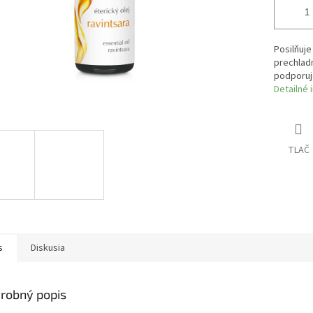
Posilňuje
prechladn
podporuj
Detailné 
TLAČ
s
Diskusia
robný popis