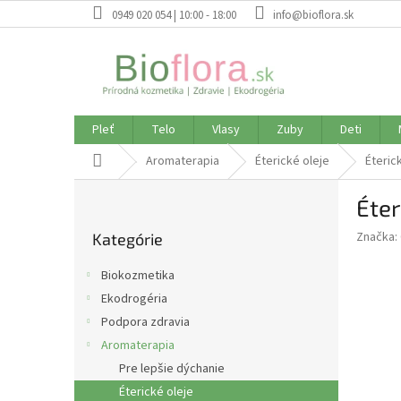
Prejsť
0949 020 054 | 10:00 - 18:00
info@bioflora.sk
na
obsah
Pleť
Telo
Vlasy
Zuby
Deti
Domov
Aromaterapia
Éterické oleje
Éteric
B
Éter
o
Preskočiť
č
Značka:
Kategórie
kategórie
n
ý
Biokozmetika
p
Ekodrogéria
a
Podpora zdravia
n
e
Aromaterapia
l
Pre lepšie dýchanie
Éterické oleje