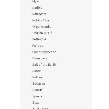
Mylo
Naděje
Natracare
Nobilis Tilia
Organic India
Original ATOK
PANAKEIA
Pandoo
Planet Ayurveda
Primavera
Salt of the Earth
Sante
Sattva
Sodasan
Sonett
Speick
Styx