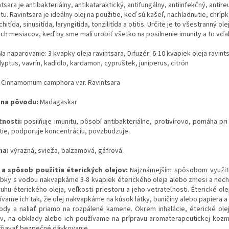
tsara je antibakteriálny, antikataraktický, antifungálny, antiinfekčný, antir
tu. Ravintsara je ideálny olej na použitie, keď sú kašeľ, nachladnutie, chríp
hitída, sinusitída, laryngitída, tonzilitída a otitis. Určite je to všestranný
ých mesiacov, keď by sme mali urobiť všetko na posilnenie imunity a to vď
Na naparovanie: 3 kvapky oleja ravintsara, Difuzér: 6-10 kvapiek oleja ravi
yptus, vavrín, kadidlo, kardamon, cypruštek, juniperus, citrón
Cinnamomum camphora var. Ravintsara
ina pôvodu:
Madagaskar
tnosti:
posilňuje imunitu, pôsobí antibakteriálne, protivírovo, pomáha pri
tie, podporuje koncentráciu, povzbudzuje.
ma:
výrazná, svieža, balzamová, gáfrová.
 a spôsob použitia éterických olejov:
Najznámejším spôsobom využitia
bky s vodou nakvapkáme 3-8 kvapiek éterického oleja alebo zmesi a nec
uhu éterického oleja, veľkosti priestoru a jeho vetrateľnosti. Éterické ol
ívame ich tak, že olej nakvapkáme na kúsok látky, buničiny alebo papiera
ody a naliať priamo na rozpálené kamene. Okrem inhalácie, éterické ol
ov, na obklady alebo ich používame na prípravu aromaterapeutickej kozme
žiavať bezpečné dávkovanie.