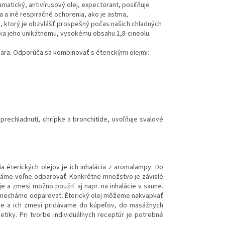
eumatický, antivírusový olej, expectorant, posiľňuje
ka a iné respiračné ochorenia, ako je astma,
 olej, ktorý je obzvlášť prospešný počas našich chladných
aka jeho unikátnemu, vysokému obsahu 1,8-cineolu.
ntsara. Odporúča sa kombinovať s éterickými olejmi:
 prechladnutí, chrípke a bronchitíde, uvoľňuje svalové
 éterických olejov je ich inhalácia z aromalampy. Do
háme voľne odparovať. Konkrétne množstvo je závislé
eje a zmesi možno použiť aj napr. na inhalácie v saune.
 a necháme odparovať. Éterický olej môžeme nakvapkať
eje a ich zmesi pridávame do kúpeľov, do masážnych
tiky. Pri tvorbe individuálnych receptúr je potrebné