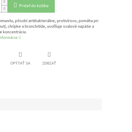
Pridať do košíka
 imunitu, pôsobí antibakteriálne, protivírovo, pomáha pri
utí, chrípke a bronchitíde, uvoľňuje svalové napätie a
e koncentráciu.
informácie
OPÝTAŤ SA
ZDIEĽAŤ