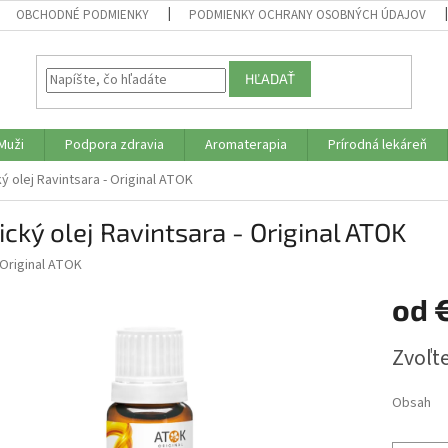
OBCHODNÉ PODMIENKY
PODMIENKY OCHRANY OSOBNÝCH ÚDAJOV
HĽADAŤ
Muži
Podpora zdravia
Aromaterapia
Prírodná lekáreň
ký olej Ravintsara - Original ATOK
ický olej Ravintsara - Original ATOK
Original ATOK
od
€
Jednotk
Zvoľte
cena:
Obsah