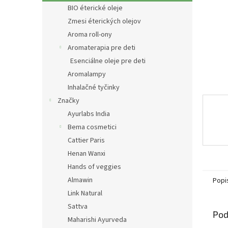
BIO éterické oleje
Zmesi éterických olejov
Aroma roll-ony
Aromaterapia pre deti
Esenciálne oleje pre deti
Aromalampy
Inhalačné tyčinky
Značky
Ayurlabs India
Bema cosmetici
Cattier Paris
Henan Wanxi
Hands of veggies
Almawin
Popi
Link Natural
Sattva
Pod
Maharishi Ayurveda