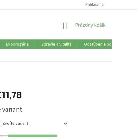
SÚBORY COOKIES
VŠETKO O NÁKUPE
Prihlásenie
DOPRAVA PLATBA
R
NÁKUPNÝ
Prázdny košík
KOŠÍK
Ekodrogéria
Zdravie a vitalita
Odstúpenie od zmluvy
11,78
ová
 variant