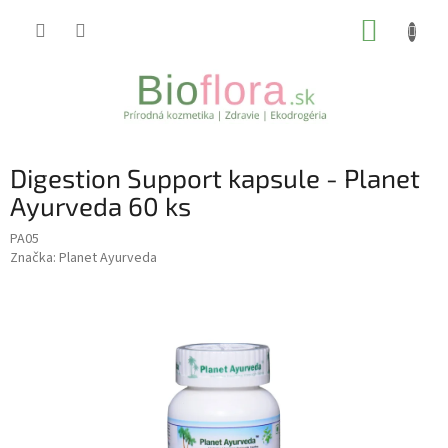
Prejsť
NÁKUP
na
obsah
KOŠÍK
Digestion Support kapsule - Planet
Ayurveda 60 ks
PA05
Značka:
Planet Ayurveda