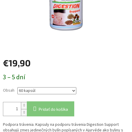
€19,90
Jednotková
3 – 5 dní
cena:
Obsah
Pridať do košíka
Podpora trávenia. Kapsuly na podporu trávenia Digestion Support
obsahujú zmes jedinečných bylín popísaných v Ajurvéde ako byliny s