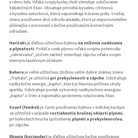
v rámci tela. Vďaka svojej kyslej chuti stimuluje vylučovanie
žalúdočných štiav. Obsahuje prírodnú kyselinu citrónovú
a kyselinu askorbovú, ktoré napomáhajú tráveniu jedla. V našej
zmesi používame divú odrodu amalaki, ktorá je neporovnateľne
účinnejšia v porovnaní s bežne používanými komerčnými
odrodami.
Haritaki
je ďalšou užitočnou bylinou
na zníženie nadúvania
a plynatosti
. Potláča vznik plynov vďaka svojmu potenciálu
„zahrievania“, pričom taktiež zmierňuje zápchu vďaka svojim
miernym laxatívnym účinkom.
Bahera
je veľmi užitočnou zložkou veľmi dobre známej zmesi
„Triphala“, je užitočná
pri prekyslenosti a zápche
. Odstraňuje
nadbytočnú energiu „kapha“, ktorá je hlavnou príčinou straty
apetítu. Odstraňuje povlak vytvorený nadbytočnou energiou
„kapha“ z čriev a napomáha správnemu vylučovaniu štiav.
Sounf (fenikel)
je často používanou bylinou v indickej kuchyni.
Je užitočná v prípade
roztiahnutia brušnej oblasti plynmi
,
pri bolestiach brucha spôsobenej
plynmi a prekyslenosťou
,
pri zápche.
Dhania (koriander)
je ďalšou užitočnou bežne používanou