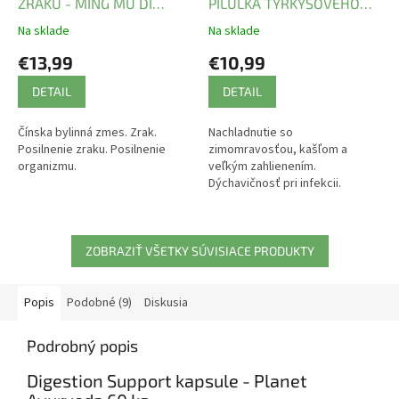
ZRAKU - MING MU DI
PILULKA TYRKYSOVÉHO
HUANG WAN - WBO7.8
DRAKA
Na sklade
Na sklade
Henan Wanxi
€13,99
€10,99
DETAIL
DETAIL
Čínska bylinná zmes. Zrak.
Nachladnutie so
Posilnenie zraku. Posilnenie
zimomravosťou, kašľom a
organizmu.
veľkým zahlienením.
Dýchavičnosť pri infekcii.
ZOBRAZIŤ VŠETKY SÚVISIACE PRODUKTY
Popis
Podobné (9)
Diskusia
Podrobný popis
Digestion Support kapsule - Planet