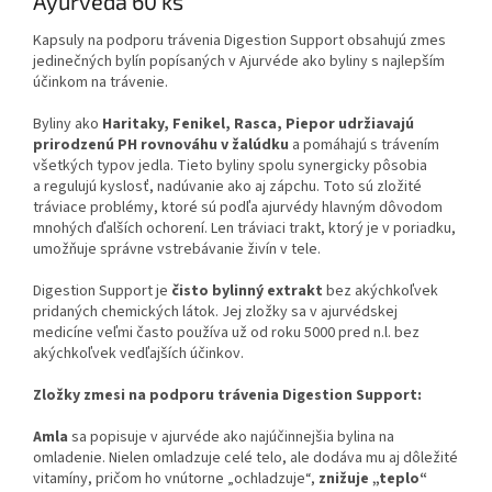
Ayurveda 60 ks
Kapsuly na podporu trávenia Digestion Support obsahujú zmes
jedinečných bylín popísaných v Ajurvéde ako byliny s najlepším
účinkom na trávenie.
Byliny ako
Haritaky, Fenikel, Rasca, Piepor
udržiavajú
prirodzenú PH rovnováhu v žalúdku
a pomáhajú s trávením
všetkých typov jedla. Tieto byliny spolu synergicky pôsobia
a regulujú kyslosť, nadúvanie ako aj zápchu. Toto sú zložité
tráviace problémy, ktoré sú podľa ajurvédy hlavným dôvodom
mnohých ďalších ochorení. Len tráviaci trakt, ktorý je v poriadku,
umožňuje správne vstrebávanie živín v tele.
Digestion Support je
čisto bylinný extrakt
bez akýchkoľvek
pridaných chemických látok. Jej zložky sa v ajurvédskej
medicíne veľmi často používa už od roku 5000 pred n.l. bez
akýchkoľvek vedľajších účinkov.
Zložky zmesi na podporu trávenia Digestion Support:
Amla
sa popisuje v ajurvéde ako najúčinnejšia bylina na
omladenie. Nielen omladzuje celé telo, ale dodáva mu aj dôležité
vitamíny, pričom ho vnútorne „ochladzuje“,
znižuje „teplo“