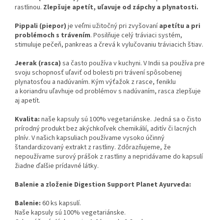
rastlinou.
Zlepšuje apetít, uľavuje od zápchy a plynatosti.
Pippali (piepor)
je veľmi užitočný pri zvyšovaní
apetítu a pri
problémoch s trávením
. Posilňuje celý tráviaci systém,
stimuluje pečeň, pankreas a črevá k vylučovaniu tráviacich štiav.
Jeerak (rasca)
sa často používa v kuchyni. V Indii sa používa pre
svoju schopnosť uľaviť od bolesti pri trávení spôsobenej
plynatosťou a nadúvaním. Kým výťažok z rasce, feniklu
a koriandru uľavhuje od problémov s nadúvaním, rasca zlepšuje
aj apetít.
Kvalita:
naše kapsuly sú 100% vegetariánske. Jedná sa o čisto
prírodný produkt bez akýchkoľvek chemikálií, aditív či lacných
plnív. V našich kapsuliach používame vysoko účinný
štandardizovaný extrakt z rastliny. Zdôrazňujeme, že
nepoužívame surový prášok z rastliny a nepridávame do kapsulí
žiadne ďalšie prídavné látky.
Balenie a zloženie Digestion Support Planet Ayurveda:
Balenie:
60 ks kapsulí.
Naše kapsuly sú 100% vegetariánske.