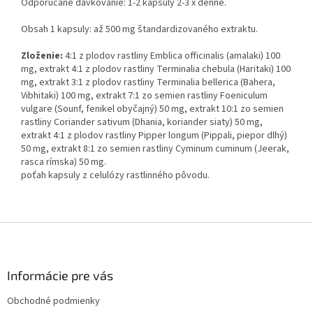
Odporúčané dávkovanie: 1-2 kapsuly 2-3 x denne.
Obsah 1 kapsuly: až 500 mg štandardizovaného extraktu.
Zloženie:
4:1 z plodov rastliny Emblica officinalis (amalaki) 100
mg, extrakt 4:1 z plodov rastliny Terminalia chebula (Haritaki) 100
mg, extrakt 3:1 z plodov rastliny Terminalia bellerica (Bahera,
Vibhitaki) 100 mg, extrakt 7:1 zo semien rastliny Foeniculum
vulgare (Sounf, fenikel obyčajný) 50 mg, extrakt 10:1 zo semien
rastliny Coriander sativum (Dhania, koriander siaty) 50 mg,
extrakt 4:1 z plodov rastliny Pipper longum (Pippali, piepor dlhý)
50 mg, extrakt 8:1 zo semien rastliny Cyminum cuminum (Jeerak,
rasca rímska) 50 mg.
poťah kapsuly z celulózy rastlinného pôvodu.
Z
á
p
ä
Informácie pre vás
t
Obchodné podmienky
i