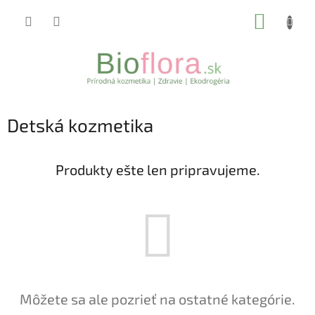
Prejsť
NÁKUP
na
obsah
KOŠÍK
Detská kozmetika
Produkty ešte len pripravujeme.
Môžete sa ale pozrieť na ostatné kategórie.