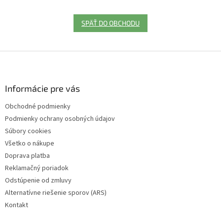
SPÄŤ DO OBCHODU
Z
á
p
ä
Informácie pre vás
t
Obchodné podmienky
i
Podmienky ochrany osobných údajov
e
Súbory cookies
Všetko o nákupe
Doprava platba
Reklamačný poriadok
Odstúpenie od zmluvy
Alternatívne riešenie sporov (ARS)
Kontakt