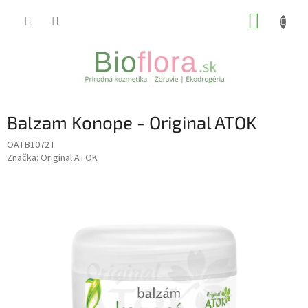
Prejsť
NÁKUP
na
obsah
KOŠÍK
Balzam Konope - Original ATOK
OATB1072T
Značka:
Original ATOK