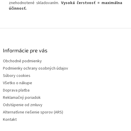
znehodnotené skladovaním.
Vysoká čerstvosť = maximálna
účinnosť.
Z
á
p
ä
Informácie pre vás
t
Obchodné podmienky
i
Podmienky ochrany osobných údajov
e
Súbory cookies
Všetko o nákupe
Doprava platba
Reklamačný poriadok
Odstúpenie od zmluvy
Alternatívne riešenie sporov (ARS)
Kontakt