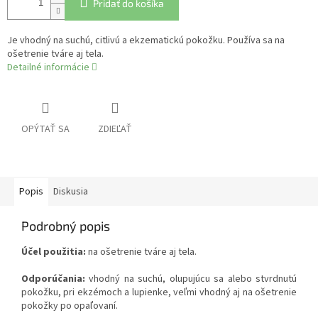
Pridať do košíka
Je vhodný na suchú, citlivú a ekzematickú pokožku. Používa sa na
ošetrenie tváre aj tela.
Detailné informácie
OPÝTAŤ SA
ZDIEĽAŤ
Popis
Diskusia
Podrobný popis
Účel použitia:
na ošetrenie tváre aj tela.
Odporúčania:
vhodný na suchú, olupujúcu sa alebo stvrdnutú
pokožku, pri ekzémoch a lupienke, veľmi vhodný aj na ošetrenie
pokožky po opaľovaní.