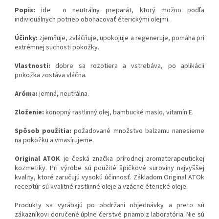
Popis:
ide
o neutrálny preparát, ktorý možno podľa
individuálnych potrieb obohacovať éterickými olejmi.
Účinky:
zjemňuje, zvláčňuje, upokojuje a regeneruje, pomáha pri
extrémnej suchosti pokožky.
Vlastnosti:
dobre sa rozotiera a vstrebáva, po aplikácii
pokožka zostáva vláčna.
Aróma:
jemná, neutrálna.
Zloženie:
konopný rastlinný olej, bambucké maslo, vitamín E.
Spôsob použitia:
požadované množstvo balzamu nanesieme
na pokožku a vmasírujeme.
Original ATOK
je česká značka prírodnej aromaterapeutickej
kozmetiky. Pri výrobe sú použité špičkové suroviny najvyššej
kvality, ktoré zaručujú vysokú účinnosť. Základom Original ATOk
receptúr sú kvalitné rastlinné oleje a vzácne éterické oleje.
Produkty sa vyrábajú po obdržaní objednávky a preto sú
zákazníkovi doručené úplne čerstvé priamo z laboratória. Nie sú