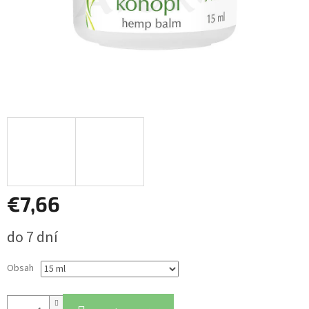
€7,66
Jednotková
do 7 dní
cena:
Obsah