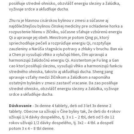
posilňuje stredné ohnisko, obzvlášť energiu sleziny a žalúdka,
vyživuje srdce a ukľudňuje ducha.
Zhu ru je hlavnou cisárskou bylinou v zmesi a súčasne aj
najdôležitejšou bylinou čínskej medicíny pre ochladenie horka a
rozpustenie hlienu v žlčníku, súčasne sťahuje vzbúrenú energiu
Qi a upravuje jej obeh. Ministrom je potom Qing pi, ktorý
spriechodňuje pečeň a rozprúďuje energiu Qi, rozptyľuje
zauzleniny a Narúša stagnáciu potravy a zhluky v bruchu. Ban xia
a Chen pi vysušujú vlhko a vylučujú hlien, čím upravujú a
harmonizujú žalúdočnú energiu Qi. Asistentom je Fu ling a Gan
cao ktorí posilňujú slezinu, vysušujú vlhko a harmonizujú funkciu
stredného ohniska, takisto aj ukľudňujú ducha. Sheng jiang
upravuje vzťahy medzi žlčníkom a žalúdkom a napomáha
ostatným bylinám v zmesi zastaviť vracanie. Da zao posilňuje
stredné ohnisko, obzvlášť energiu sleziny a žalúdka, vyživuje
srdce a ukľudňuje ducha.
Dávkovanie
- 3x denne 4 tablety, deti od 3 let 3x denne 2
tablety. Obecne sa užívajú v Číne byliny tak, že deti do 4 rokov
užívajú 1/4 dávky dospelého, tj. 3 x 1 – 2 tbl, deti od 5 do 12
rokov užívajú 1/2 dávky dospelého, tj. 3x2 – 4 tbl. a dospelí
potom 3 x 4 – 8 tbl denne.