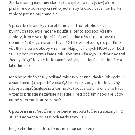
Sladovitom (jačmenný slad z predajní zdravej výživy) alebo
pridáme do polievky či iného jedla, aby tak boli väčšinou horké
tablety pre ne príjemnejšie.
V prípade chronických problémov či dlhodobého užívania
bylinných tabliet je možné použiť aj tento spôsob: všetky
tablety, ktoré sa odporúčajú počas dňa užívať (napr. 3x2 tbl
denne z 2 rôznych produktov = 12 tabliet celkom), rozpustíme
všetky naraz a dokopy v rannom Nápoji čínskych MUDRcov - kód
900 a poctivo rozmiešame tak, aby sme vše vypili a dole neostal
žiadny "lógr". Naviac tieto ranné raňajky sa stanú aj chutnejšie a
lahodnejšie.
Ideálne je tiež všetky bylinné tablety v dennej dávke (obvykle 12
a viac tabliet) rozpustiť v cca 0,5 l horúcej vody a tento vlažný
nápoj popíjať (najlepšie z termosky) počas celého dňa ako kávu,
v tomto prípade nezávisle na jedle. Pred požitím nápoja je vždy
nutné s termoskou zatrepať!
Upozornenie:
Neužívať v prípade nedostatočnosti sleziny PI QI
XU a všeobecne pri stavoch nedostatku XU.
Nie je vhodné pre deti, tehotné a dojčiace ženy.