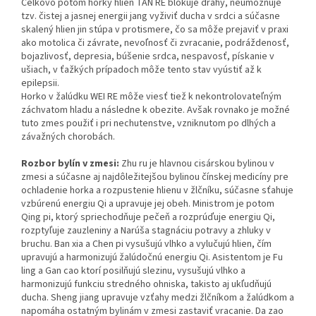
Celkovo potom horký hlien TAN RE blokuje dráhy, neumožňuje
tzv. čistej a jasnej energii jang vyživiť ducha v srdci a súčasne
skalený hlien jin stúpa v protismere, čo sa môže prejaviť v praxi
ako motolica či závrate, nevoľnosť či zvracanie, podráždenosť,
bojazlivosť, depresia, búšenie srdca, nespavosť, pískanie v
ušiach, v ťažkých prípadoch môže tento stav vyústiť až k
epilepsii.
Horko v žalúdku WEI RE môže viesť tiež k nekontrolovateľným
záchvatom hladu a následne k obezite. Avšak rovnako je možné
tuto zmes použiť i pri nechutenstve, vzniknutom po dlhých a
závažných chorobách.
Rozbor bylín v zmesi:
Zhu ru je hlavnou cisárskou bylinou v
zmesi a súčasne aj najdôležitejšou bylinou čínskej medicíny pre
ochladenie horka a rozpustenie hlienu v žlčníku, súčasne sťahuje
vzbúrenú energiu Qi a upravuje jej obeh. Ministrom je potom
Qing pi, ktorý spriechodňuje pečeň a rozprúďuje energiu Qi,
rozptyľuje zauzleniny a Narúša stagnáciu potravy a zhluky v
bruchu. Ban xia a Chen pi vysušujú vlhko a vylučujú hlien, čím
upravujú a harmonizujú žalúdočnú energiu Qi. Asistentom je Fu
ling a Gan cao ktorí posilňujú slezinu, vysušujú vlhko a
harmonizujú funkciu stredného ohniska, takisto aj ukľudňujú
ducha. Sheng jiang upravuje vzťahy medzi žlčníkom a žalúdkom a
napomáha ostatným bylinám v zmesi zastaviť vracanie. Da zao