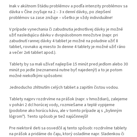
Inak v akútnom štádiu problémov a podľa intenzity problémov sa
dávka v Číne zvyšuje na 2 – 3 x denní dávky, po zlepšení
problémov sa zase znižuje – všetko je vždy individuálne!
V prípade vynechania či zabudnutia jednotlivej dávky je možné
užiť nasledujúcu dávku v dvojnásobnom množstve (napr. pri
zabudnutí rannej dávky 4 tabliet je možné na poludnie užiť 8
tabliet, rovnako aj miesto 3x denne 4 tablety je možné užiť ráno
a večer 2x6 tabliet apod.).
Tablety by sa mali užívať najlepšie 15 minút pred jedlom alebo 30
minút po jedle (neznamená nutne byť najedený!) a to je potom
možné niekoľkými spôsobmi:
Jednoducho zhltnutím celých tabliet a zapitím čistou vodou.
Tablety najprv rozdrvíme na prášok (napr. v hmoždiari), zalejeme
v pohári 2 dcl horúcej vody, rozmiešame a teplé vypijeme
(podobne ako horúcu kávu, ale v tomto prípade aj s „bylinným
lógrom"). Tento spôsob je tiež najúčinnejší!
Pre niektoré deti sa osvedčil aj tento spôsob: rozdrvíme tablety
na prášok a pridáme do čaju, ktorý osladíme napr. Sladenkou či