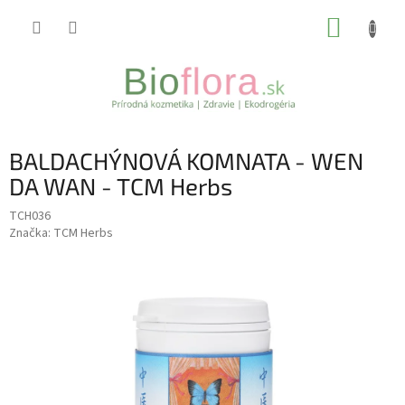
Prejsť
NÁKUP
na
obsah
KOŠÍK
BALDACHÝNOVÁ KOMNATA - WEN
DA WAN - TCM Herbs
TCH036
Značka:
TCM Herbs