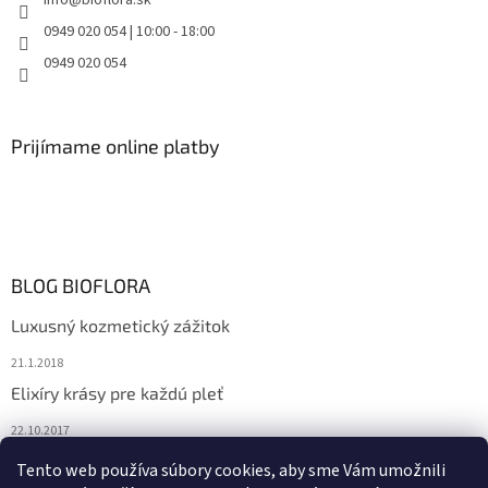
info
@
bioflora.sk
0949 020 054 | 10:00 - 18:00
0949 020 054
Prijímame online platby
BLOG BIOFLORA
Luxusný kozmetický zážitok
21.1.2018
Elixíry krásy pre každú pleť
22.10.2017
Spoznajte prírodnú kozmetiku Sante
Tento web používa súbory cookies, aby sme Vám umožnili