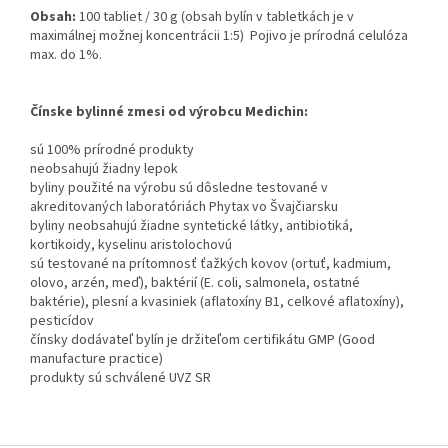
Obsah:
100 tabliet / 30 g (obsah bylín v tabletkách je v
maximálnej možnej koncentrácii 1:5) Pojivo je prírodná celulóza
max. do 1%.
Čínske bylinné zmesi od výrobcu Medichin:
sú 100% prírodné produkty
neobsahujú žiadny lepok
byliny použité na výrobu sú dôsledne testované v
akreditovaných laboratóriách Phytax vo Švajčiarsku
byliny neobsahujú žiadne syntetické látky, antibiotiká,
kortikoidy, kyselinu aristolochovú
sú testované na prítomnosť ťažkých kovov (ortuť, kadmium,
olovo, arzén, meď), baktérií (E. coli, salmonela, ostatné
baktérie), plesní a kvasiniek (aflatoxíny B1, celkové aflatoxíny),
pesticídov
čínsky dodávateľ bylín je držiteľom certifikátu GMP (Good
manufacture practice)
produkty sú schválené UVZ SR