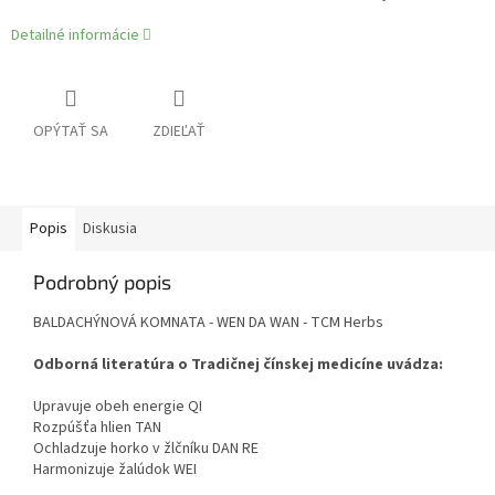
Detailné informácie
OPÝTAŤ SA
ZDIEĽAŤ
Popis
Diskusia
Podrobný popis
BALDACHÝNOVÁ KOMNATA - WEN DA WAN - TCM Herbs
Odborná literatúra o Tradičnej čínskej medicíne uvádza:
Upravuje obeh energie QI
Rozpúšťa hlien TAN
Ochladzuje horko v žlčníku DAN RE
Harmonizuje žalúdok WEI