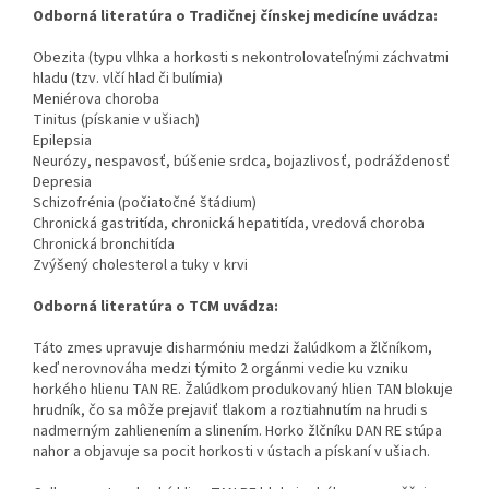
Odborná literatúra o Tradičnej čínskej medicíne uvádza:
Obezita (typu vlhka a horkosti s nekontrolovateľnými záchvatmi
hladu (tzv. vlčí hlad či bulímia)
Meniérova choroba
Tinitus (pískanie v ušiach)
Epilepsia
Neurózy, nespavosť, búšenie srdca, bojazlivosť, podráždenosť
Depresia
Schizofrénia (počiatočné štádium)
Chronická gastritída, chronická hepatitída, vredová choroba
Chronická bronchitída
Zvýšený cholesterol a tuky v krvi
Odborná literatúra o TCM uvádza:
Táto zmes upravuje disharmóniu medzi žalúdkom a žlčníkom,
keď nerovnováha medzi týmito 2 orgánmi vedie ku vzniku
horkého hlienu TAN RE. Žalúdkom produkovaný hlien TAN blokuje
hrudník, čo sa môže prejaviť tlakom a roztiahnutím na hrudi s
nadmerným zahlienením a slinením. Horko žlčníku DAN RE stúpa
nahor a objavuje sa pocit horkosti v ústach a pískaní v ušiach.