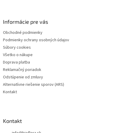
Z
á
p
ä
Informácie pre vás
t
Obchodné podmienky
i
Podmienky ochrany osobných údajov
e
Súbory cookies
Všetko o nákupe
Doprava platba
Reklamačný poriadok
Odstúpenie od zmluvy
Alternatívne riešenie sporov (ARS)
Kontakt
Kontakt