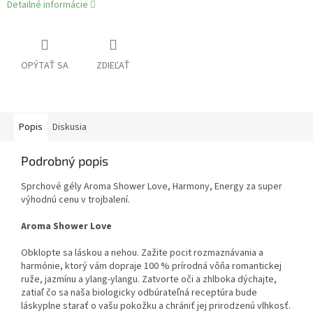
Detailné informácie
OPÝTAŤ SA
ZDIEĽAŤ
Popis
Diskusia
Podrobný popis
Sprchové gély Aroma Shower Love, Harmony, Energy za super
výhodnú cenu v trojbalení.
Aroma Shower Love
Obklopte sa láskou a nehou. Zažite pocit rozmaznávania a
harmónie, ktorý vám dopraje 100 % prírodná vôňa romantickej
ruže, jazmínu a ylang-ylangu. Zatvorte oči a zhlboka dýchajte,
zatiaľ čo sa naša biologicky odbúrateľná receptúra bude
láskyplne starať o vašu pokožku a chrániť jej prirodzenú vlhkosť.