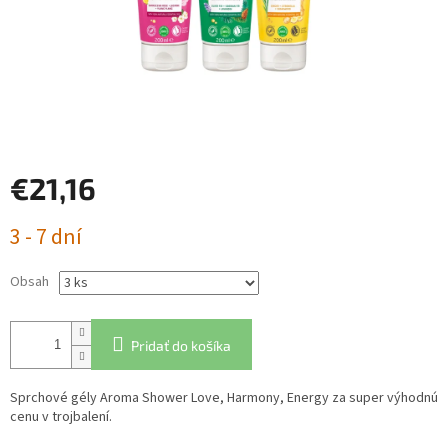
€21,16
Jednotková
3 - 7 dní
cena:
Obsah
Pridať do košíka
Sprchové gély Aroma Shower Love, Harmony, Energy za super výhodnú
cenu v trojbalení.