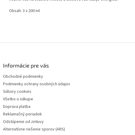
Obsah: 3 x 200 ml
Z
á
p
ä
Informácie pre vás
t
Obchodné podmienky
i
Podmienky ochrany osobných údajov
e
Súbory cookies
Všetko o nákupe
Doprava platba
Reklamačný poriadok
Odstúpenie od zmluvy
Alternatívne riešenie sporov (ARS)