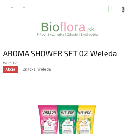
Prejsť
NÁKUP
na
obsah
KOŠÍK
AROMA SHOWER SET 02 Weleda
WELS12
Značka:
Weleda
Akcia