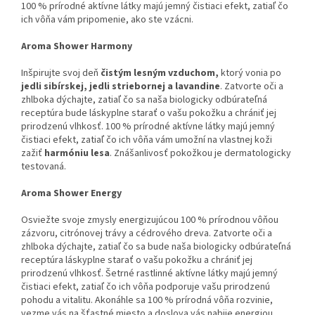
100 % prírodné aktívne látky majú jemný čistiaci efekt, zatiaľ čo
ich vôňa vám pripomenie, ako ste vzácni.
Aroma Shower Harmony
Inšpirujte svoj deň
čistým lesným vzduchom,
ktorý vonia po
jedli sibírskej, jedli striebornej a lavandine
. Zatvorte oči a
zhlboka dýchajte, zatiaľ čo sa naša biologicky odbúrateľná
receptúra bude láskyplne starať o vašu pokožku a chrániť jej
prirodzenú vlhkosť. 100 % prírodné aktívne látky majú jemný
čistiaci efekt, zatiaľ čo ich vôňa vám umožní na vlastnej koži
zažiť
harmóniu lesa
. Znášanlivosť pokožkou je dermatologicky
testovaná.
Aroma Shower Energy
Osviežte svoje zmysly energizujúcou 100 % prírodnou vôňou
zázvoru, citrónovej trávy a cédrového dreva. Zatvorte oči a
zhlboka dýchajte, zatiaľ čo sa bude naša biologicky odbúrateľná
receptúra láskyplne starať o vašu pokožku a chrániť jej
prirodzenú vlhkosť. Šetrné rastlinné aktívne látky majú jemný
čistiaci efekt, zatiaľ čo ich vôňa podporuje vašu prirodzenú
pohodu a vitalitu. Akonáhle sa 100 % prírodná vôňa rozvinie,
vezme vás na šťastné miesto a doslova vás nabije energiou.