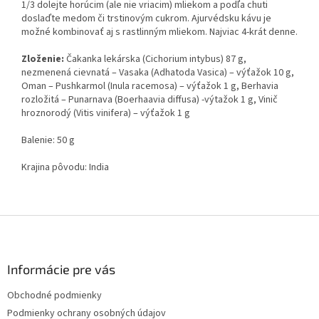
1/3 dolejte horúcim (ale nie vriacim) mliekom a podľa chuti
doslaďte medom či trstinovým cukrom. Ajurvédsku kávu je
možné kombinovať aj s rastlinným mliekom. Najviac 4-krát denne.
Zloženie:
Čakanka lekárska (Cichorium intybus) 87 g,
nezmenená cievnatá – Vasaka (Adhatoda Vasica) – výťažok 10 g,
Oman – Pushkarmol (Inula racemosa) – výťažok 1 g, Berhavia
rozložitá – Punarnava (Boerhaavia diffusa) -výtažok 1 g, Vinič
hroznorodý (Vitis vinifera) – výťažok 1 g
Balenie: 50 g
Krajina pôvodu: India
Z
á
p
ä
Informácie pre vás
t
Obchodné podmienky
i
Podmienky ochrany osobných údajov
e