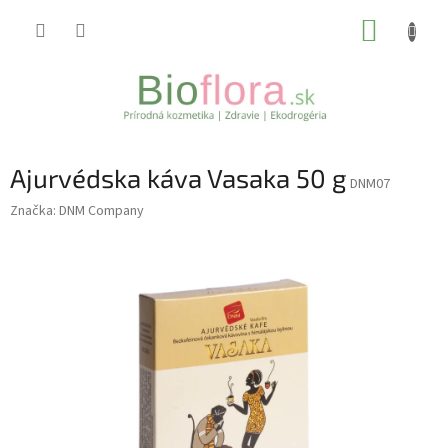
Prejsť
NÁKUP
na
obsah
KOŠÍK
Ajurvédska káva Vasaka 50 g
DNM07
Značka:
DNM Company