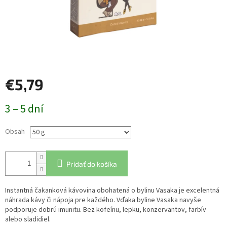
€5,79
Jednotková
3 – 5 dní
cena:
Obsah
Pridať do košíka
Instantná čakanková kávovina obohatená o bylinu Vasaka je excelentná
náhrada kávy či nápoja pre každého. Vďaka byline Vasaka navyše
podporuje dobrú imunitu. Bez kofeínu, lepku, konzervantov, farbív
alebo sladidiel.