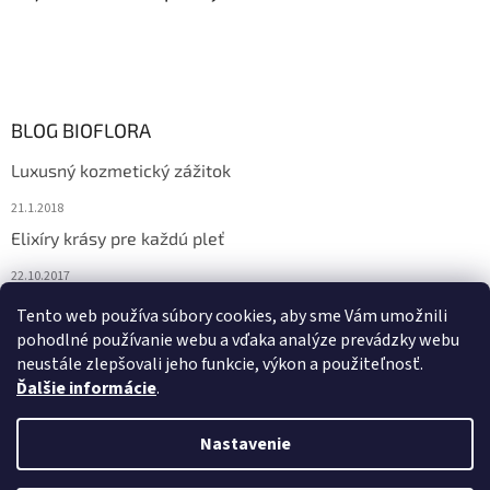
BLOG BIOFLORA
Luxusný kozmetický zážitok
21.1.2018
Elixíry krásy pre každú pleť
22.10.2017
Spoznajte prírodnú kozmetiku Sante
Tento web používa súbory cookies, aby sme Vám umožnili
pohodlné používanie webu a vďaka analýze prevádzky webu
10.10.2017
neustále zlepšovali jeho funkcie, výkon a použiteľnosť.
Ďalšie informácie
.
Vytvoril Shoptet
Nastavenie