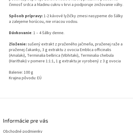
činnosť srdca a hladinu cukru v krvi a podporuje znižovanie váhy.
Spôsob prípravy:
1-2 kávové lyžičky zmesi nasypeme do šálky
a zalejeme horúcou, nie vriacou vodou.
Dávkovanie
: 1 – 4 šálky denne.
Zloženie:
sušený extrakt z praženého jačmeňa, praženej raže a
praženej čakanky, 3 g extraktu z ovocia Emblica officinalis
(Amalaki), Terminalia bellirica (Vibhitaki), Terminalia chebula
(Harithaki) v pomere 1:1:1, 1 g extraktu je vyrobený z 3 g ovocia
Balenie: 100 g
Krajina pôvodu: EÚ
Z
á
p
ä
Informácie pre vás
t
Obchodné podmienky