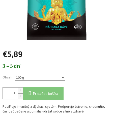
€5,89
Jednotková
3 – 5 dní
cena:
Obsah
Pridať do košíka
Posilňuje imunitný a dýchací systém. Podporuje trávenie, chudnutie,
činnosť pečene a pomáha udržať srdce silné a zdravé.