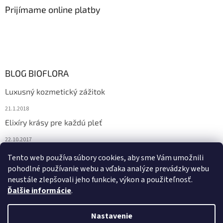
Prijímame online platby
BLOG BIOFLORA
Luxusný kozmetický zážitok
21.1.2018
Elixíry krásy pre každú pleť
22.10.2017
Spoznajte prírodnú kozmetiku Sante
Tento web používa súbory cookies, aby sme Vám umožnili
pohodlné používanie webu a vďaka analýze prevádzky webu
10.10.2017
neustále zlepšovali jeho funkcie, výkon a použiteľnosť.
Ďalšie informácie
.
Vytvoril Shoptet
Nastavenie