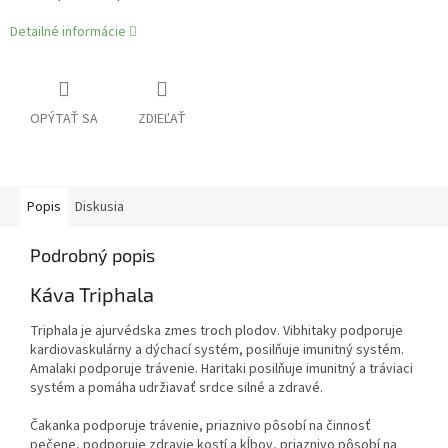
Detailné informácie
OPÝTAŤ SA
ZDIEĽAŤ
Popis
Diskusia
Podrobný popis
Káva Triphala
Triphala je ajurvédska zmes troch plodov. Vibhitaky podporuje
kardiovaskulárny a dýchací systém, posilňuje imunitný systém.
Amalaki podporuje trávenie. Haritaki posilňuje imunitný a tráviaci
systém a pomáha udržiavať srdce silné a zdravé.
Čakanka podporuje trávenie, priaznivo pôsobí na činnosť
pečene, podporuje zdravie kostí a kĺbov, priaznivo pôsobí na