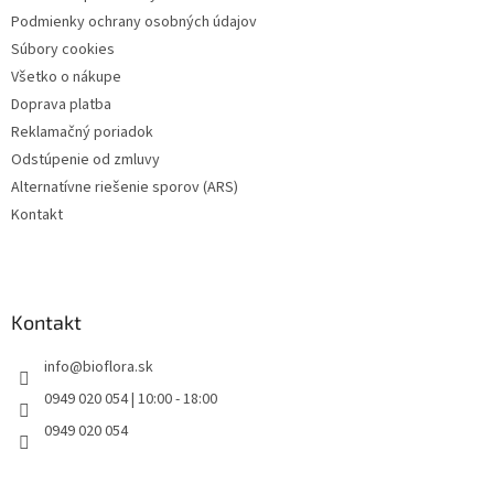
i
Podmienky ochrany osobných údajov
e
Súbory cookies
Všetko o nákupe
Doprava platba
Reklamačný poriadok
Odstúpenie od zmluvy
Alternatívne riešenie sporov (ARS)
Kontakt
Kontakt
info
@
bioflora.sk
0949 020 054 | 10:00 - 18:00
0949 020 054