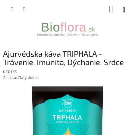
Prejsť
NÁKUP
na
obsah
KOŠÍK
Ajurvédska káva TRIPHALA -
Trávenie, Imunita, Dýchanie, Srdce
NTR155
Značka:
Zlatý dúšok