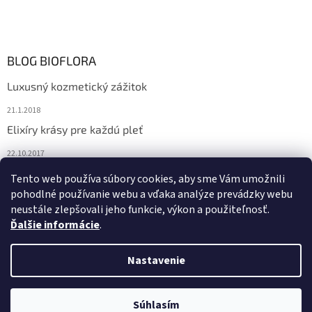
BLOG BIOFLORA
Luxusný kozmetický zážitok
21.1.2018
Elixíry krásy pre každú pleť
22.10.2017
Spoznajte prírodnú kozmetiku Sante
Tento web používa súbory cookies, aby sme Vám umožnili
pohodlné používanie webu a vďaka analýze prevádzky webu
10.10.2017
neustále zlepšovali jeho funkcie, výkon a použiteľnosť.
Ďalšie informácie
.
Vytvoril Shoptet
Nastavenie
Copyright 2026
Bioflora.sk
. Všetky práva vyhradené.
Upraviť
Súhlasím
nastavenie cookies