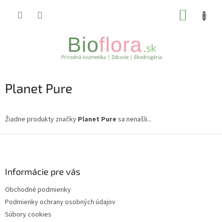
Prejsť
NÁKUP
na
obsah
KOŠÍK
Planet Pure
Žiadne produkty značky
Planet Pure
sa nenašli...
Z
á
p
ä
Informácie pre vás
t
Obchodné podmienky
i
Podmienky ochrany osobných údajov
e
Súbory cookies