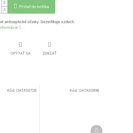
Pridať do košíka
é antiseptické účinky. Dezinfikuje vzduch.
informácie
OPÝTAŤ SA
ZDIEĽAŤ
Kód:
OATA5071B
Kód:
OATA5049B
Ďalší