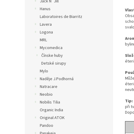
Jack N´Jill
Hanus
Vlas
Obsa
Laboratoires de Biarritz
scho
Lavera
sval
Logona
Aro
MRL
byli
Mycomedica
Čínske huby
Slož
éteri
Detské sirupy
Mylo
Použ
Může
Naděje J.Podhorná
éter
Natracare
neutr
Neobio
Tip:
Nobilis Tilia
při 
Organic India
Dopo
Original ATOK
Pandoo
Panakeia