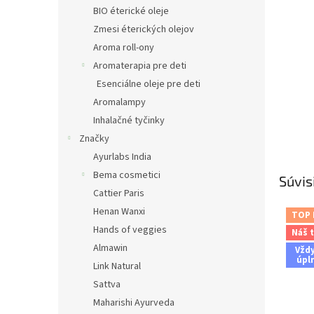
BIO éterické oleje
Zmesi éterických olejov
Aroma roll-ony
Aromaterapia pre deti
Esenciálne oleje pre deti
Aromalampy
Inhalačné tyčinky
Značky
Ayurlabs India
Bema cosmetici
Súvis
Cattier Paris
Henan Wanxi
TOP
Hands of veggies
Náš t
Almawin
Vžd
úpl
Link Natural
Sattva
Maharishi Ayurveda