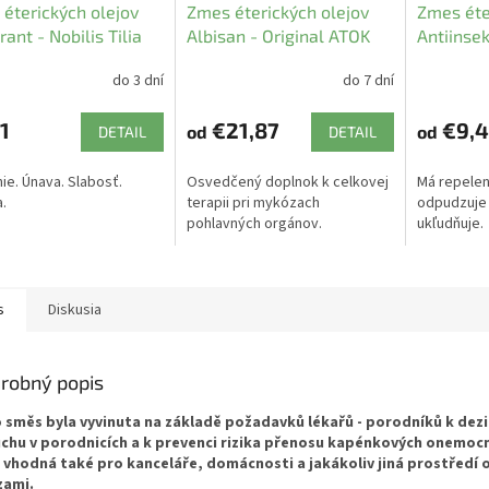
éterických olejov
Zmes éterických olejov
Zmes éte
rant - Nobilis Tilia
Albisan - Original ATOK
Antiinsek
do 3 dní
do 7 dní
1
€21,87
€9,4
od
od
DETAIL
DETAIL
ie. Únava. Slabosť.
Osvedčený doplnok k celkovej
Má repelen
a.
terapii pri mykózach
odpudzuje 
pohlavných orgánov.
ukľudňuje.
s
Diskusia
robný popis
 směs byla vyvinuta na základě požadavků lékařů - porodníků k dezi
chu v porodnicích a k prevenci rizika přenosu kapénkových onemocn
 vhodná také pro kanceláře, domácnosti a jakákoliv jiná prostředí
zami.