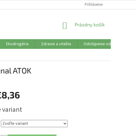
SÚBORY COOKIES
VŠETKO O NÁKUPE
Prihlásenie
DOPRAVA PLATBA
R
NÁKUPNÝ
Prázdny košík
KOŠÍK
Ekodrogéria
Zdravie a vitalita
Odstúpenie od zmluvy
inal ATOK
€8,36
ová
 variant