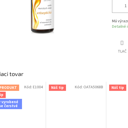
Má výrazn
Detailné 
TLAČ
iaci tovar
Kód:
E1004
Kód:
OATA5068B
 PRODUKT
Náš tip
Náš tip
ip
y vyrobené
ne čerstvé