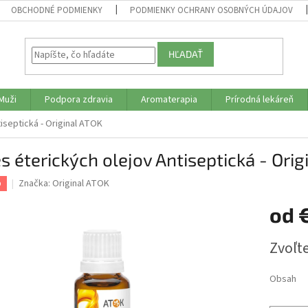
OBCHODNÉ PODMIENKY
PODMIENKY OCHRANY OSOBNÝCH ÚDAJOV
HĽADAŤ
Muži
Podpora zdravia
Aromaterapia
Prírodná lekáreň
iseptická - Original ATOK
 éterických olejov Antiseptická - Orig
Značka:
Original ATOK
p
od
Jednotk
Zvoľte
cena:
Obsah