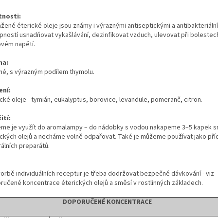
tnosti:
žené éterické oleje jsou známy i výraznými antiseptickými a antibakteriální
pností usnadňovat vykašlávání, dezinfikovat vzduch, ulevovat při bolestech
ovém napětí.
ma:
nné, s výrazným podílem thymolu.
ení:
cké oleje - tymián, eukalyptus, borovice, levandule, pomeranč, citron.
ití:
me je využít do aromalampy – do nádobky s vodou nakapeme 3–5 kapek s
ických olejů a necháme volně odpařovat. Také je můžeme používat jako př
álních preparátů.
tvorbě individuálních receptur je třeba dodržovat bezpečné dávkování - viz
ručené koncentrace éterických olejů a směsí v rostlinných základech.
DOPORUČENÉ KONCENTRACE