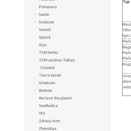
Typ 
Primavera
Sante
Sodasan
Masá
Sonett
Tělo
Sprc
Speick
Pleť
Styx
Rege
TCM Herbs
Pleť
Pleť
TCM Lanzhou Taibao
Koup
Ostatné
Tierra Verde
Uved
éteri
Urtekram
nebo
Weleda
We love the planet
YaoMedica
YES
Zdravý svet
Zhenobya