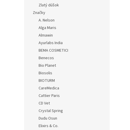
Zlatý dúšok
Značky
A. Nelson
Alga Maris
Almawin
Ayurlabs India
BEMA COSMETICI
Benecos
Bio Planet
Biosolis
BIOTURM
CareMedica
Cattier Paris
CD Vet
Crystal Spring
Dudu Osun
Elixirs & Co.