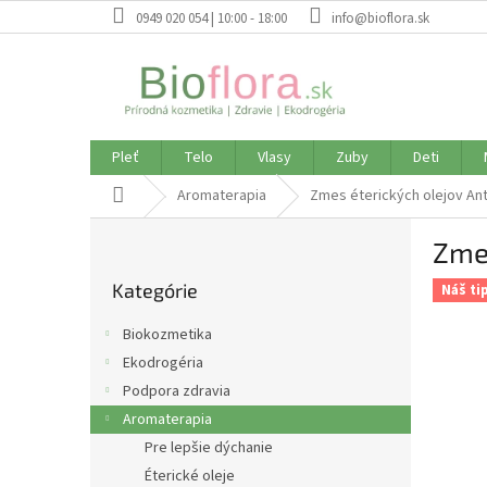
Prejsť
0949 020 054 | 10:00 - 18:00
info@bioflora.sk
na
obsah
Pleť
Telo
Vlasy
Zuby
Deti
Domov
Aromaterapia
Zmes éterických olejov Ant
B
Zmes
o
Preskočiť
č
Kategórie
kategórie
Náš ti
n
ý
Biokozmetika
p
Ekodrogéria
a
Podpora zdravia
n
e
Aromaterapia
l
Pre lepšie dýchanie
Éterické oleje