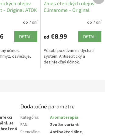
produkt
rických olejov
Zmes éterických olejov
t - Original ATOK
Climarome - Original
ATOK
do 7 dní
do 7 dní
6
€8,99
od
DETAIL
DETAIL
tný účinok.
Pôsobí pozitívne na dýchací
hmyz, osviežuje,
systém. Antiseptický a
dezinfekčný účinok.
Dodatočné parametre
nfekci
Kategória
:
Aromaterapia
ění. Je
EAN
:
Zvoľte variant
 ohrožená
Esenciálne
Antibakteriálne,