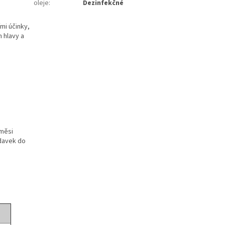
oleje
:
Dezinfekčné
mi účinky,
 hlavy a
měsi
ídavek do