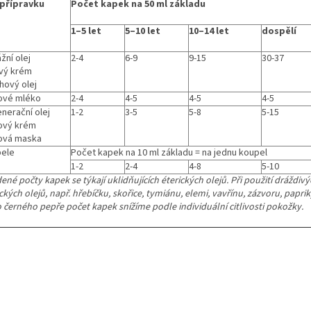
přípravku
Počet kapek na 50 ml základu
1–5 let
5–10 let
10–14 let
dospělí
žní olej
2-4
6-9
9-15
30-37
vý krém
hový olej
ové mléko
2-4
4-5
4-5
4-5
nerační olej
1-2
3-5
5-8
5-15
ový krém
ová maska
ele
Počet kapek na 10 ml základu = na jednu koupel
1-2
2-4
4-8
5-10
ené počty kapek se týkají uklidňujících éterických olejů. Při použití dráždiv
ckých olejů, např. hřebíčku, skořice, tymiánu, elemi, vavřínu, zázvoru, papri
 černého pepře počet kapek snížíme podle individuální citlivosti pokožky.