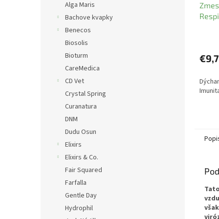
Alga Maris
Zmes 
Respi
Bachove kvapky
Benecos
Biosolis
Bioturm
€9,7
CareMedica
CD Vet
Dýchan
Imunit
Crystal Spring
Curanatura
DNM
Dudu Osun
Popi
Elixirs
Elixirs & Co.
Fair Squared
Pod
Farfalla
Tato
Gentle Day
vzdu
však
Hydrophil
viró