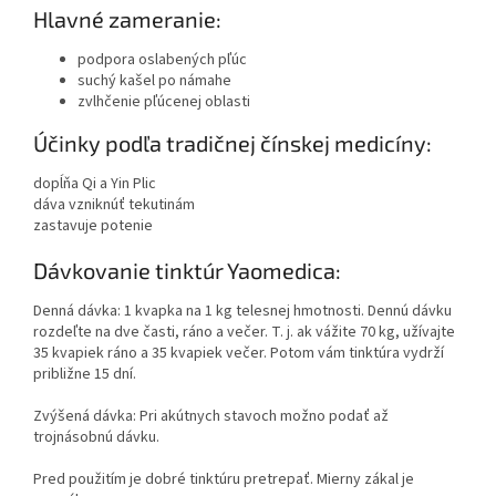
Hlavné zameranie:
podpora oslabených pľúc
suchý kašel po námahe
zvlhčenie pľúcenej oblasti
Účinky podľa tradičnej čínskej medicíny:
dopĺňa Qi a Yin Plic
dáva vzniknúť tekutinám
zastavuje potenie
Dávkovanie tinktúr Yaomedica:
Denná dávka: 1 kvapka na 1 kg telesnej hmotnosti. Dennú dávku
rozdeľte na dve časti, ráno a večer. T. j. ak vážite 70 kg, užívajte
35 kvapiek ráno a 35 kvapiek večer. Potom vám tinktúra vydrží
približne 15 dní.
Zvýšená dávka: Pri akútnych stavoch možno podať až
trojnásobnú dávku.
Pred použitím je dobré tinktúru pretrepať. Mierny zákal je