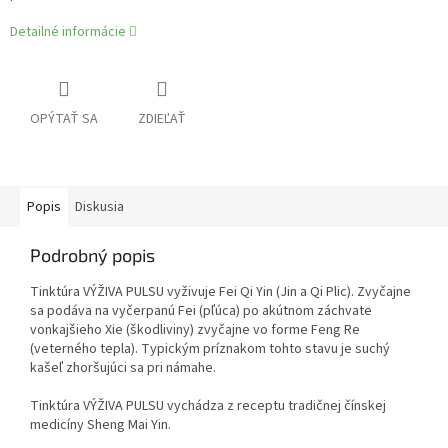
Detailné informácie
OPÝTAŤ SA
ZDIEĽAŤ
Popis
Diskusia
Podrobný popis
Tinktúra VÝŽIVA PULSU vyživuje Fei Qi Yin (Jin a Qi Plic). Zvyčajne
sa podáva na vyčerpanú Fei (pľúca) po akútnom záchvate
vonkajšieho Xie (škodliviny) zvyčajne vo forme Feng Re
(veterného tepla). Typickým príznakom tohto stavu je suchý
kašeľ zhoršujúci sa pri námahe.
Tinktúra VÝŽIVA PULSU vychádza z receptu tradičnej čínskej
medicíny Sheng Mai Yin.