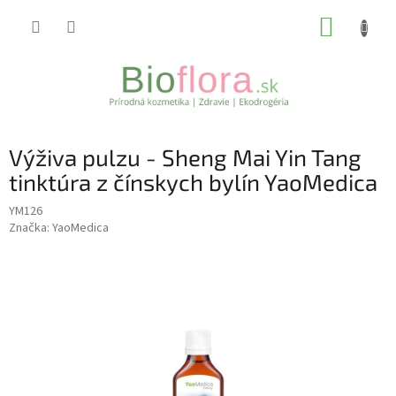
Prejsť
NÁKUP
na
obsah
KOŠÍK
Výživa pulzu - Sheng Mai Yin Tang
tinktúra z čínskych bylín YaoMedica
YM126
Značka:
YaoMedica