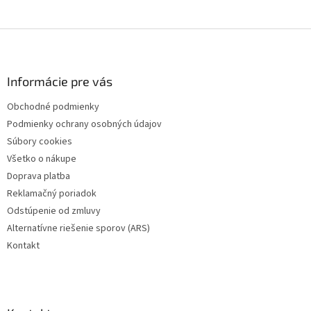
Z
á
p
ä
Informácie pre vás
t
Obchodné podmienky
i
Podmienky ochrany osobných údajov
e
Súbory cookies
Všetko o nákupe
Doprava platba
Reklamačný poriadok
Odstúpenie od zmluvy
Alternatívne riešenie sporov (ARS)
Kontakt