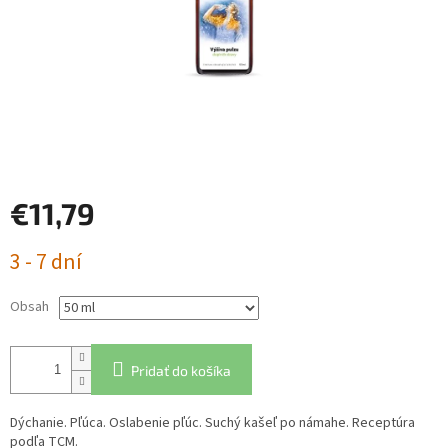
€11,79
Jednotková
3 - 7 dní
cena:
Obsah
Pridať do košíka
Dýchanie. Pľúca. Oslabenie pľúc. Suchý kašeľ po námahe. Receptúra
podľa TCM.