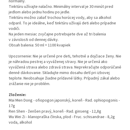
normálny.
Tinktúru užívajte nalačno. Minimálny interval je 30 minút pred
jedlom alebo jednu hodinu po jedle.
Tinktúru možno zaliať trochou horúcej vody, aby sa alkohol
odparil. To je ideálne, keď tinktúru užívajú deti alebo prípadne
vodiči.
Na jeden mesiac zvyčajne potrebujete dve až tri balenia
v závislosti od dennej dávky.
Obsah balenia: 50 ml = 1100 kvapiek
Upozornenie: Nie je určené pre deti, tehotné a dojčiace ženy. Nie
je náhradou pestrej a vyváženej stravy. Nie je určená ako
vyvážená strava alebo zdravá strava. Neprekračujte odporúčané
denné dávkovanie. Skladujte mimo dosahu detí pri izbovej
teplote. Neobsahuje žiadne prídavné látky. Prípadný zákal alebo
zrážanie nie je problém.
Zloženie:
Mai Men Dong - ofiopogon japonský, koreň - Rad. ophiopogonis -
17g
Ren Shen - ženšen pravý, koreň - Rad. ginseng - 12,8g
Wu Wei Zi - klanopraška čínska, plod - Fruc. schisandrae - 8,2g
voda, alkohol