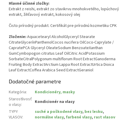
Hlavné účinné zložky:
Extrakt z reishi, extrakt zo stavikrvu mnohokvetého, lopúchový
extrakt, žihľavový extrakt, kokosový olej
Čisto prírodný produkt. Certifikát pre prírodnú kozmetiku CPK
Zloženie:
Aquacetearyl AlcoholGlyceryl Stearate
CitrateGlycerínPanthenolCocos nucifera OilCoco-Caprylate /
CapratePCA Glyceryl OleateSodium BenzoateXanthan
GumCymbopogon citratus Leaf OilCitric AcidPotassium
SorbateCitralPolygonum multiflorum Root ExtractGanoderma
Fruiting Body ExtractArctium Lappa Root ExtractUrtica Dioica
Leaf ExtractCoffea Arabica Seed ExtractGeraniol
Dodatočné parametre
Kategória
:
Kondicionéry, masky
Starostlivosť
Kondicionér na vlasy
o vlasy
:
TYPY
suché a poškodené vlasy
,
bez lesku
,
VLASOV
:
normálne vlasy
,
farbené vlasy
,
rast vlasov