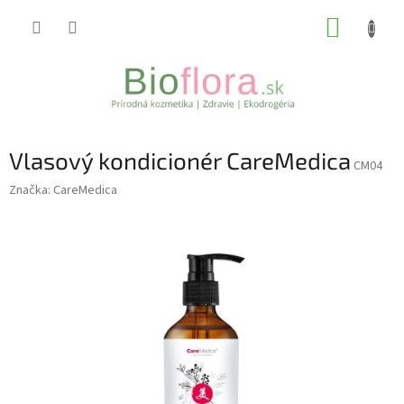
Prejsť
NÁKUP
na
obsah
KOŠÍK
Vlasový kondicionér CareMedica
CM04
Značka:
CareMedica