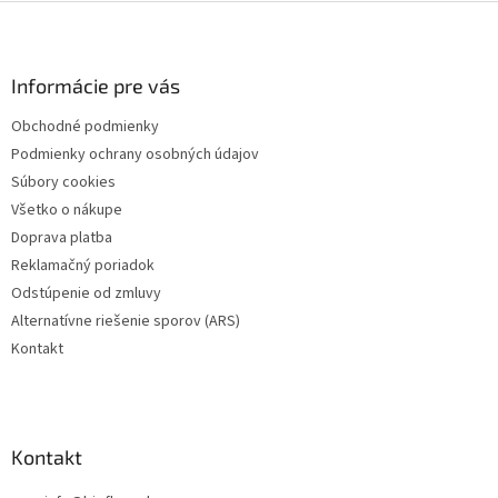
Z
á
p
ä
Informácie pre vás
t
Obchodné podmienky
i
Podmienky ochrany osobných údajov
e
Súbory cookies
Všetko o nákupe
Doprava platba
Reklamačný poriadok
Odstúpenie od zmluvy
Alternatívne riešenie sporov (ARS)
Kontakt
Kontakt