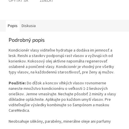
OPÝTAŤ SA
ZDIEĽAŤ
Popis
Diskusia
Podrobný popis
Kondicionér vlasy viditeľne hydratuje a dodáva im jemnosť a
lesk. Reishi a stavikrv podporujú rast vlasov a vyživujú ich od
korienkov. Kokosový olej aktívne napomáha regenerovať
oslabené a poničené vlasy. Kondicionér je vhodný pre všetky
typy vlasov, na každodennú starostlivosť, pre ženy aj mužov.
Použitie:
Do dĺžok a koncov vlhkých vlasov rovnomerne
naneste množstvo kondicionéru o veľkosti 1-2 lieskových
orieškov. Jemne vmasírujte. Nechajte pôsobiť 2 minúty a vlasy
dôkladne opláchnite. Aplikujte po každom umytí vlasov. Pre
viditeľnejšie výsledky kombinujte so šampónom a maskou
CareMedica.
Neobsahuje silikóny, parabény, minerálne oleje ani parfumy