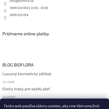
info
@
bioflora.sk
0949 020 054 | 10:00 - 18:00
0949 020 054
Prijímame online platby
BLOG BIOFLORA
Luxusný kozmetický zážitok
21.1.2018
Elixíry krásy pre každú pleť
22.10.2017
Spoznajte prírodnú kozmetiku Sante
Tento web používa súbory cookies, aby sme Vám umožnili