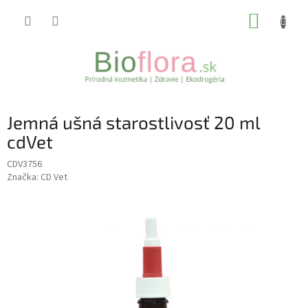
Prejsť
NÁKUP
na
obsah
KOŠÍK
Jemná ušná starostlivosť 20 ml
cdVet
CDV3756
Značka:
CD Vet