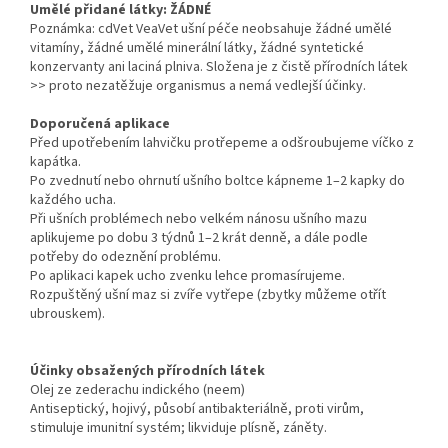
Umělé přidané látky: ŽÁDNÉ
Poznámka: cdVet VeaVet ušní péče neobsahuje žádné umělé
vitamíny, žádné umělé minerální látky, žádné syntetické
konzervanty ani laciná plniva. Složena je z čistě přírodních látek
>> proto nezatěžuje organismus a nemá vedlejší účinky.
Doporučená aplikace
Před upotřebením lahvičku protřepeme a odšroubujeme víčko z
kapátka.
Po zvednutí nebo ohrnutí ušního boltce kápneme 1–2 kapky do
každého ucha.
Při ušních problémech nebo velkém nánosu ušního mazu
aplikujeme po dobu 3 týdnů 1–2 krát denně, a dále podle
potřeby do odeznění problému.
Po aplikaci kapek ucho zvenku lehce promasírujeme.
Rozpuštěný ušní maz si zvíře vytřepe (zbytky můžeme otřít
ubrouskem).
Účinky obsažených přírodních látek
Olej ze zederachu indického (neem)
Antiseptický, hojivý, působí antibakteriálně, proti virům,
stimuluje imunitní systém; likviduje plísně, záněty.