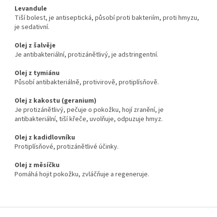
Levandule
Tiší bolest, je antiseptická, působí proti bakteriím, proti hmyzu,
je sedativní.
Olej z šalvěje
Je antibakteriální, protizánětlivý, je adstringentní.
Olej z tymiánu
Působí antibakteriálně, protivirově, protiplísňově.
Olej z kakostu (geranium)
Je protizánětlivý, pečuje o pokožku, hojí zranění, je
antibakteriální, tiší křeče, uvolňuje, odpuzuje hmyz.
Olej z kadidlovníku
Protiplísňové, protizánětlivé účinky.
Olej z měsíčku
Pomáhá hojit pokožku, zvláčňuje a regeneruje.
Z