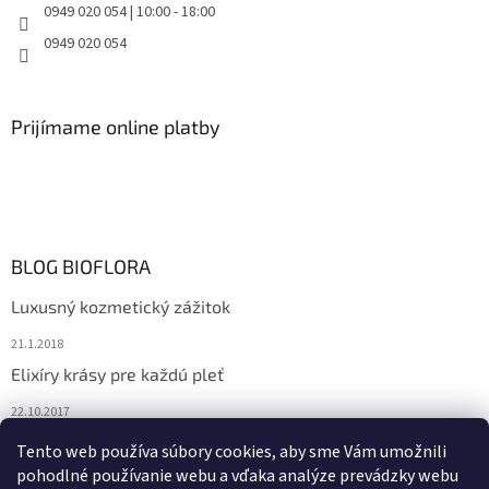
0949 020 054 | 10:00 - 18:00
0949 020 054
Prijímame online platby
BLOG BIOFLORA
Luxusný kozmetický zážitok
21.1.2018
Elixíry krásy pre každú pleť
22.10.2017
Spoznajte prírodnú kozmetiku Sante
Tento web používa súbory cookies, aby sme Vám umožnili
pohodlné používanie webu a vďaka analýze prevádzky webu
10.10.2017