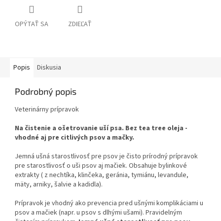
OPÝTAŤ SA
ZDIEĽAŤ
Popis
Diskusia
Podrobný popis
Veterinárny prípravok
Na čistenie a ošetrovanie uší psa. Bez tea tree oleja -
vhodné aj pre citlivých psov a mačky.
Jemná ušná starostlivosť pre psov je čisto prírodný prípravok
pre starostlivosť o uši psov aj mačiek. Obsahuje bylinkové
extrakty ( z nechtíka, klinčeka, geránia, tymiánu, levandule,
mäty, arniky, šalvie a kadidla).
Prípravok je vhodný ako prevencia pred ušnými komplikáciami u
psov a mačiek (napr. u psov s dlhými ušami). Pravidelným