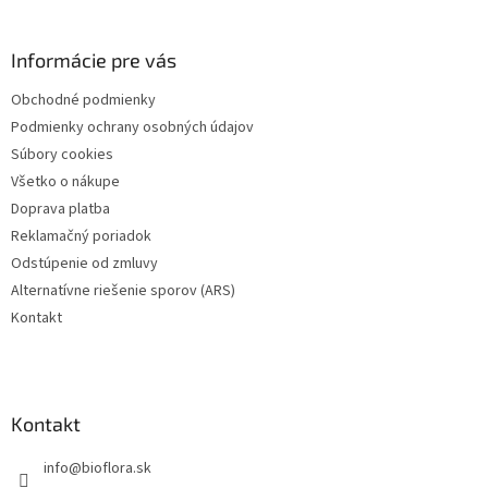
á
p
ä
Informácie pre vás
t
Obchodné podmienky
i
Podmienky ochrany osobných údajov
e
Súbory cookies
Všetko o nákupe
Doprava platba
Reklamačný poriadok
Odstúpenie od zmluvy
Alternatívne riešenie sporov (ARS)
Kontakt
Kontakt
info
@
bioflora.sk