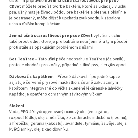
čistením prípravkom
Jemná ušná starostlivosť
pre psov
CDvet
môžete predísť tvorbe baktérií, ktoré sa ukladajú v uchu
psa. Ušný maz je živnou pôdou pre baktérie a plesne. Pokiaľ nie
je odstránený, môže dôjsť k upchatiu zvukovodu, k zápalom
ucha a ďalším komplikáciám.
Jemná ušná starostlivosť pre psov CDvet
vytvára v uchu
také prostredie, ktoré je pre baktérie nepríjemné a tým pôsobí
proti stále sa opakujúcim problémom s ušami.
Bez TeaTree
– Tato ušní péče neobsahuje TeaTree (čajovník),
proto je vhodná i pro kočky, případně citlivé psy, alergiky apod.
Dávkovač s kapátkem
– Přesné dávkování po jedné kapce
zajišťuje červené pryžové mačkátko s šetrně zakulaceným
kapátkem integrované do víčka skleněné lékárenské lahvičky.
Kapátko je opatřeno ochranným závitovým víčkem.
Složení
Voda, PEG-40 hydrogenovaný ricinový olej (emulgátor,
rozpouštědlo), olej z měsíčku, ze zederachu indického (neemu),
z hřebíčku, gerania (kakostu), levandule, tymiánu, šalvěje, olej z
květů arniky, olej z kadidlovníku.