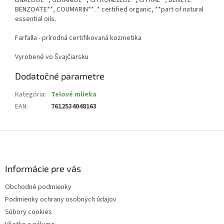
BENZOATE**, COUMARIN**. * certified organic, **part of natural
essential oils.
Farfalla - prírodná certifikovaná kozmetika
Vyrobené vo Švajčiarsku
Dodatočné parametre
Kategória
:
Telové mlieka
EAN
:
7612534048163
Z
á
p
ä
Informácie pre vás
t
Obchodné podmienky
i
Podmienky ochrany osobných údajov
e
Súbory cookies