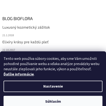
BLOG BIOFLORA
Luxusný kozmetický zážitok
21.1.2018
Elixíry krásy pre každú pleť
22.10.2017
Spoznajte prírodnú kozmetiku Sante
Tento web používa súbory cookies, aby sme Vám umožnili
pohodlné používanie webu a vďaka analýze prevádzky webu
10.10.2017
neustále zlepšovali jeho funkcie, výkon a použiteľnosť.
Ďalšie informácie
.
Vytvoril Shoptet
Nastavenie
Copyright 2026
Bioflora.sk
. Všetky práva vyhradené.
Upraviť
Súhlasím
nastavenie cookies