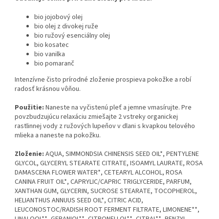
bio jojobový olej
bio olej z divokej ruže
bio ružový esenciálny olej
bio kosatec
bio vanilka
bio pomaranč
Intenzívne čisto prírodné zloženie prospieva pokožke a robí
radosť krásnou vôňou.
Použitie:
Naneste na vyčistenú pleť a jemne vmasírujte. Pre
povzbudzujúcu relaxáciu zmiešajte 2 vstreky organickej
rastlinnej vody z ružových lupeňov v dlani s kvapkou telového
mlieka a naneste na pokožku.
Zloženie:
AQUA, SIMMONDSIA CHINENSIS SEED OIL*, PENTYLENE
GLYCOL, GLYCERYL STEARATE CITRATE, ISOAMYL LAURATE, ROSA
DAMASCENA FLOWER WATER*, CETEARYL ALCOHOL, ROSA
CANINA FRUIT OIL*, CAPRYLIC/CAPRIC TRIGLYCERIDE, PARFUM,
XANTHAN GUM, GLYCERIN, SUCROSE STEARATE, TOCOPHEROL,
HELIANTHUS ANNUUS SEED OIL*, CITRIC ACID,
LEUCONOSTOC/RADISH ROOT FERMENT FILTRATE, LIMONENE**,
LINALOOL**, GERANIOL**, CITRONELLOL**, CITRAL**, BENZYL