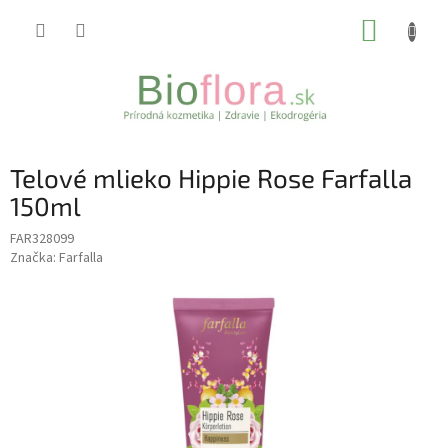
Prejsť
NÁKUP
na
obsah
KOŠÍK
Telové mlieko Hippie Rose Farfalla
150ml
FAR328099
Značka:
Farfalla