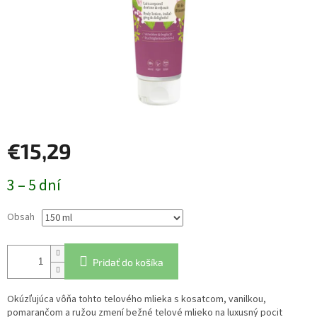
€15,29
Jednotková
3 – 5 dní
cena:
Obsah
Pridať do košíka
Okúzľujúca vôňa tohto telového mlieka s kosatcom, vanilkou,
pomarančom a ružou zmení bežné telové mlieko na luxusný pocit