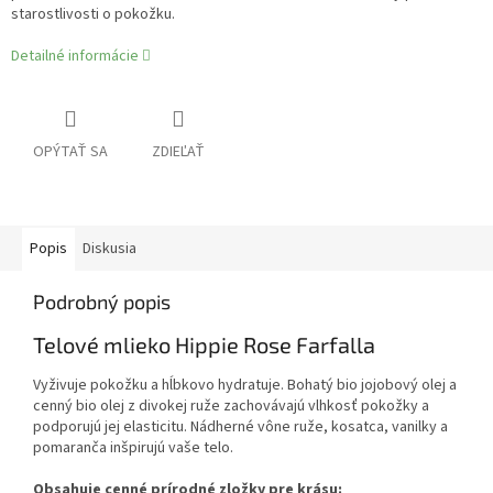
starostlivosti o pokožku.
Detailné informácie
OPÝTAŤ SA
ZDIEĽAŤ
Popis
Diskusia
Podrobný popis
Telové mlieko Hippie Rose Farfalla
Vyživuje pokožku a hĺbkovo hydratuje. Bohatý bio jojobový olej a
cenný bio olej z divokej ruže zachovávajú vlhkosť pokožky a
podporujú jej elasticitu. Nádherné vône ruže, kosatca, vanilky a
pomaranča inšpirujú vaše telo.
Obsahuje cenné prírodné zložky pre krásu: