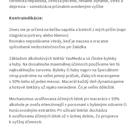
chronická hepatitída, cirhóza pečene, renálne zlyhanie, stres a
depresia – somatizácia príznakmi uvedenými vyššie
Kontraindikácie:
Zmes nie je určená na liečbu napätia a bolestí z iných príčin (napr.
stagnácia potravy alebo hlienov).
Rovnako nepodávame vtedy, keď je nauzea a vracanie
spôsobené nedostatočnosťou yin žalúdka
Základom alkoholových tinktúr YaoMedica sú čínske bylinky
a huby. Na dosiahnutie maximálnej účinnosti používame len tú
najkvalitnejšiu surovinu. Bylinky či huby najprv na špeciálnom
stroji podrvíme na veľmi jemný prášok, ďalej ich macerujeme
v 50% liehu až jeden mesiac. Macerát každý deň dynamizujeme
a hotové tinktúry už nijako neriedime. Čo je veľmi dôležité.
Mechanizmus uvoľňovania účinných látok pri macerácii v 50%
alkohole je oveľa intenzívnejší v porovnaní s bylinnými odvarmi či
horúcovodnými extraktmi. Pri užívaní tinktúr dochádza
k uvoľňovaniu účinných látok už v ústnej dutine, čo prispieva
k vyššej účinnosti.