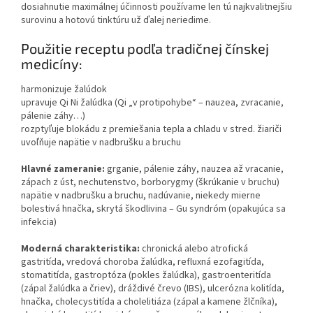
dosiahnutie maximálnej účinnosti používame len tú najkvalitnejšiu
surovinu a hotovú tinktúru už ďalej neriedime.
Použitie receptu podľa tradičnej čínskej
medicíny:
harmonizuje žalúdok
upravuje Qi Ni žalúdka (Qi „v protipohybe“ – nauzea, zvracanie,
pálenie záhy…)
rozptyľuje blokádu z premiešania tepla a chladu v stred. žiariči
uvoľňuje napätie v nadbrušku a bruchu
Hlavné zameranie:
grganie, pálenie záhy, nauzea až vracanie,
zápach z úst, nechutenstvo, borborygmy (škrúkanie v bruchu)
napätie v nadbrušku a bruchu, nadúvanie, niekedy mierne
bolestivá hnačka, skrytá škodlivina – Gu syndróm (opakujúca sa
infekcia)
Moderná charakteristika:
chronická alebo atrofická
gastritída, vredová choroba žalúdka, refluxná ezofagitída,
stomatitída, gastroptóza (pokles žalúdka), gastroenteritída
(zápal žalúdka a čriev), dráždivé črevo (IBS), ulcerózna kolitída,
hnačka, cholecystitída a cholelitiáza (zápal a kamene žlčníka),