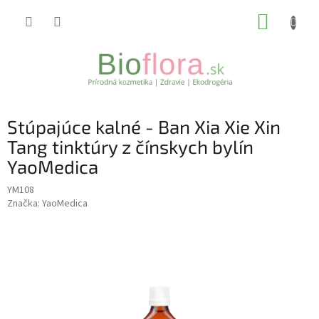
Prejsť
NÁKUP
na
obsah
KOŠÍK
Stúpajúce kalné - Ban Xia Xie Xin
Tang tinktúry z čínskych bylín
YaoMedica
YM108
Značka:
YaoMedica