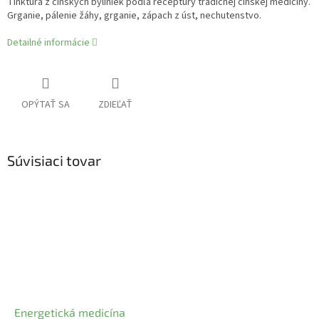
Tinktúra z čínskych byliniek podľa receptúry tradičnej čínskej medicíny.
Grganie, pálenie žáhy, grganie, zápach z úst, nechutenstvo.
Detailné informácie
OPÝTAŤ SA
ZDIEĽAŤ
Súvisiaci tovar
Energetická medicína