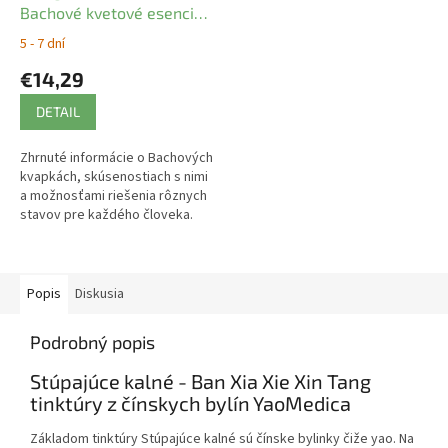
Bachové kvetové esencie:
Katarína Michel
5 - 7 dní
€14,29
DETAIL
Zhrnuté informácie o Bachových
kvapkách, skúsenostiach s nimi
a možnosťami riešenia rôznych
stavov pre každého človeka.
Popis
Diskusia
Podrobný popis
Stúpajúce kalné - Ban Xia Xie Xin Tang
tinktúry z čínskych bylín YaoMedica
Základom tinktúry Stúpajúce kalné sú čínske bylinky čiže yao. Na