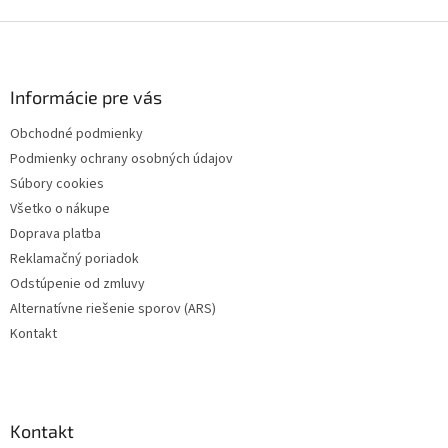
Z
á
p
ä
Informácie pre vás
t
Obchodné podmienky
i
Podmienky ochrany osobných údajov
e
Súbory cookies
Všetko o nákupe
Doprava platba
Reklamačný poriadok
Odstúpenie od zmluvy
Alternatívne riešenie sporov (ARS)
Kontakt
Kontakt