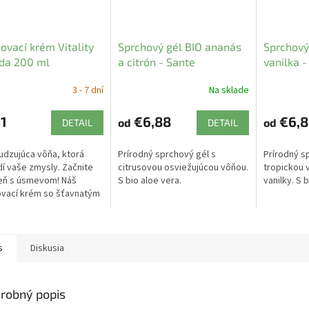
ovací krém Vitality
Sprchový gél BIO ananás
Sprchový
da 200 ml
a citrón - Sante
vanilka -
3 - 7 dní
Na sklade
1
€6,88
€6,8
od
od
DETAIL
DETAIL
dzujúca vôňa, ktorá
Prírodný sprchový gél s
Prírodný s
í vaše zmysly. Začnite
citrusovou osviežujúcou vôňou.
tropickou 
eň s úsmevom! Náš
S bio aloe vera.
vanilky. S 
vací krém so šťavnatým
m povzbudí vaše zmysly.
ovaná a hebkejšia
ka.
s
Diskusia
robný popis