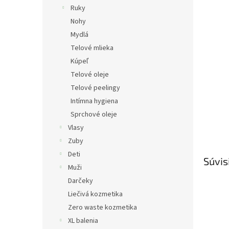
Ruky
Nohy
Mydlá
Telové mlieka
Kúpeľ
Telové oleje
Telové peelingy
Intímna hygiena
Sprchové oleje
Vlasy
Zuby
Deti
Súvis
Muži
Darčeky
Liečivá kozmetika
Zero waste kozmetika
XL balenia