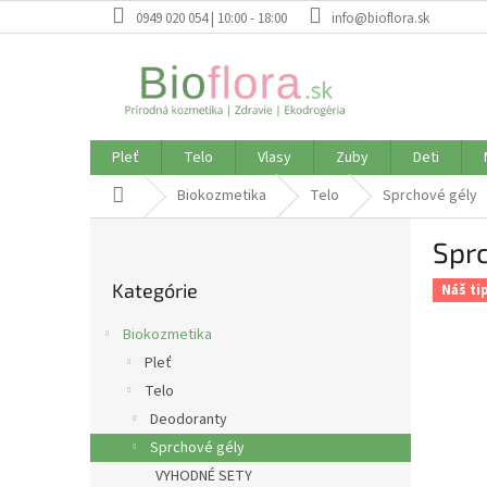
Prejsť
0949 020 054 | 10:00 - 18:00
info@bioflora.sk
na
obsah
Pleť
Telo
Vlasy
Zuby
Deti
Domov
Biokozmetika
Telo
Sprchové gély
B
Sprc
o
Preskočiť
č
Kategórie
kategórie
Náš ti
n
ý
Biokozmetika
p
Pleť
a
Telo
n
e
Deodoranty
l
Sprchové gély
VYHODNÉ SETY