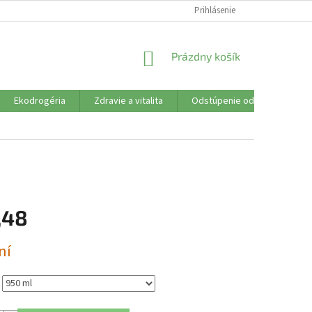
SÚBORY COOKIES
VŠETKO O NÁKUPE
Prihlásenie
DOPRAVA PLATBA
R
NÁKUPNÝ
Prázdny košík
KOŠÍK
Ekodrogéria
Zdravie a vitalita
Odstúpenie od zmluvy
,48
ová
ní