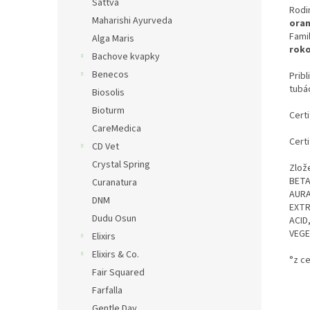
Sattva
Rodi
Maharishi Ayurveda
oran
Famil
Alga Maris
roko
Bachove kvapky
Benecos
Prib
tubá
Biosolis
Bioturm
Cert
CareMedica
Cert
CD Vet
Crystal Spring
Zlož
BETA
Curanatura
AURA
DNM
EXTR
Dudu Osun
ACID
VEGE
Elixirs
Elixirs & Co.
°z c
Fair Squared
Farfalla
Gentle Day