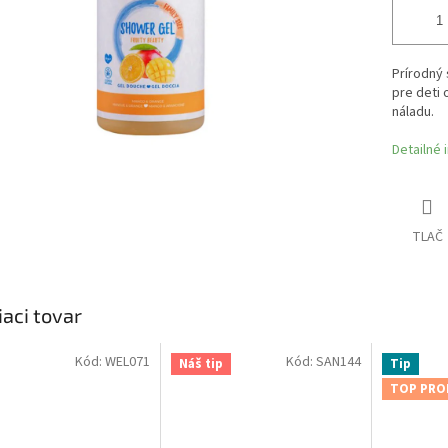
Prírodný 
pre deti
náladu.
Detailné 
TLAČ
iaci tovar
Kód:
WEL071
Kód:
SAN144
Náš tip
Tip
TOP PRO