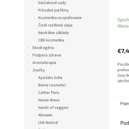
Darčekové sady
Prírodné parfémy
Kozmetika na opaľovanie
Sprch
Čisté rastlinné oleje
Wele
Neutrálne základy
CBD kozmetika
Ekodrogéria
€7,4
Podpora zdravia
Aromaterapia
Povzbu
prebud
Značky
svoj d
Ayurlabs India
sprcho
Bema cosmetici
grepo
Hydrat
Cattier Paris
pokož
Henan Wanxi
Popi
Hands of veggies
Almawin
Pod
Link Natural