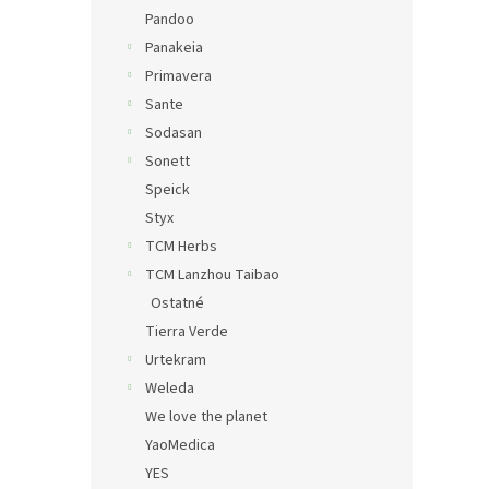
Pandoo
Panakeia
Primavera
Sante
Sodasan
Sonett
Speick
Styx
TCM Herbs
TCM Lanzhou Taibao
Ostatné
Tierra Verde
Urtekram
Weleda
We love the planet
YaoMedica
YES