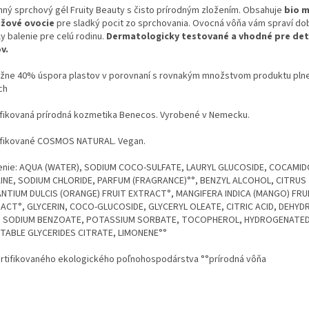
nný sprchový gél Fruity Beauty s čisto prírodným zložením. Obsahuje
bio 
žové ovocie
pre sladký pocit zo sprchovania. Ovocná vôňa vám spraví dob
y balenie pre celú rodinu.
Dermatologicky testované a vhodné pre deti
v.
ližne 40% úspora plastov v porovnaní s rovnakým množstvom produktu pln
ch
ifikovaná prírodná kozmetika Benecos. Vyrobené v Nemecku.
ifikované COSMOS NATURAL. Vegan.
enie: AQUA (WATER), SODIUM COCO-SULFATE, LAURYL GLUCOSIDE, COCAMI
INE, SODIUM CHLORIDE, PARFUM (FRAGRANCE)°°, BENZYL ALCOHOL, CITRUS
NTIUM DULCIS (ORANGE) FRUIT EXTRACT°, MANGIFERA INDICA (MANGO) FRU
ACT°, GLYCERIN, COCO-GLUCOSIDE, GLYCERYL OLEATE, CITRIC ACID, DEHY
, SODIUM BENZOATE, POTASSIUM SORBATE, TOCOPHEROL, HYDROGENATE
TABLE GLYCERIDES CITRATE, LIMONENE°°
ertifikovaného ekologického poľnohospodárstva °°prírodná vôňa