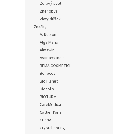
Zdravý svet
Zhenobya
Zlatý dúšok
Značky
A. Nelson
Alga Maris
Almawin
Ayurlabs India
BEMA COSMETICI
Benecos
Bio Planet
Biosolis
BIOTURM
CareMedica
Cattier Paris
CD Vet
Crystal Spring