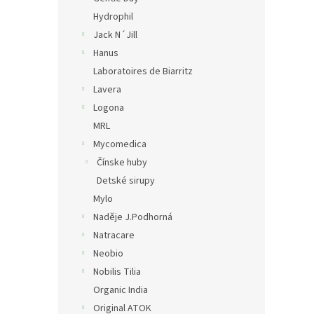
Hydrophil
Jack N´Jill
Hanus
Laboratoires de Biarritz
Lavera
Logona
MRL
Mycomedica
Čínske huby
Detské sirupy
Mylo
Naděje J.Podhorná
Natracare
Neobio
Nobilis Tilia
Organic India
Original ATOK