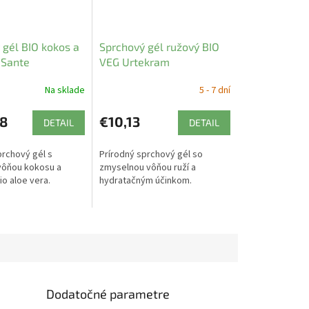
 gél BIO kokos a
Sprchový gél ružový BIO
 Sante
VEG Urtekram
Na sklade
5 - 7 dní
8
€10,13
DETAIL
DETAIL
prchový gél s
Prírodný sprchový gél so
vôňou kokosu a
zmyselnou vôňou ruží a
bio aloe vera.
hydratačným účinkom.
Dodatočné parametre