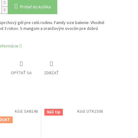
Pridať do košíka
sprchový gél pre celú rodinu. Family size balenie. Vhodné
 od 3 rokov. S mangom a oranžovým ovocím pre dobrú
informácie
OPÝTAŤ SA
ZDIEĽAŤ
Kód:
SAN146
Kód:
UTK1506
Náš tip
DUKT