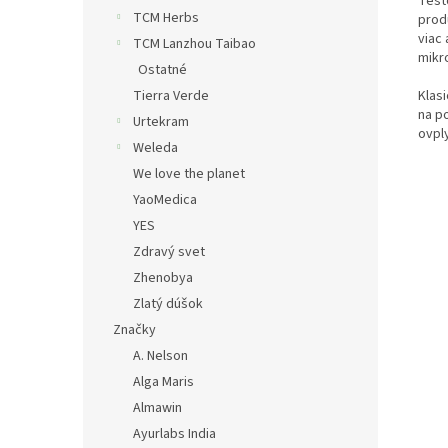
Test
TCM Herbs
prod
viac
TCM Lanzhou Taibao
mikr
Ostatné
Tierra Verde
Klas
na p
Urtekram
ovply
Weleda
We love the planet
YaoMedica
YES
Zdravý svet
Zhenobya
Zlatý dúšok
Značky
A. Nelson
Alga Maris
Almawin
Ayurlabs India