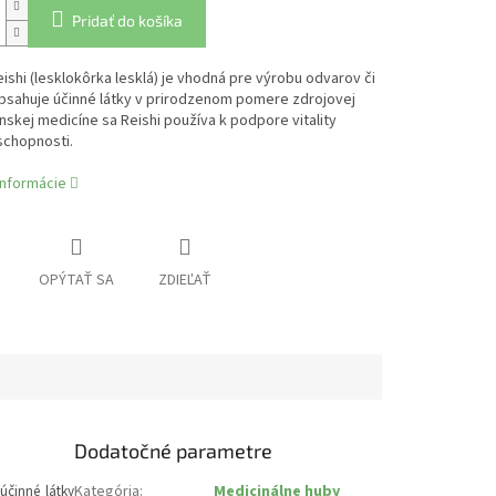
Pridať do košíka
ishi (lesklokôrka lesklá) je vhodná pre výrobu odvarov či
Obsahuje účinné látky v prirodzenom pomere zdrojovej
nskej medicíne sa Reishi používa k podpore vitality
schopnosti.
informácie
OPÝTAŤ SA
ZDIEĽAŤ
Dodatočné parametre
Kategória
:
Medicinálne huby
účinné látky