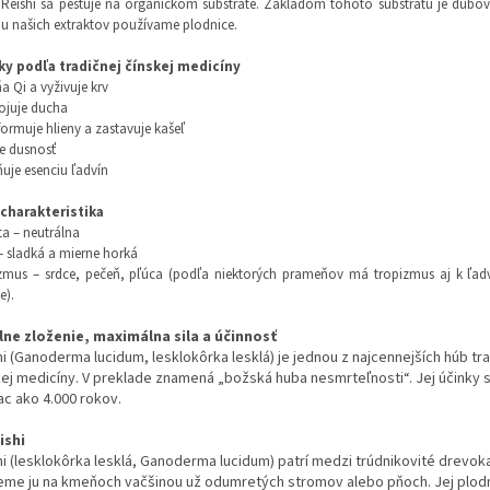
Reishi sa pestuje na organickom substráte. Základom tohoto substrátu je dubov
u našich extraktov používame plodnice.
ky podľa tradičnej čínskej medicíny
a Qi a vyživuje krv
ojuje ducha
formuje hlieny a zastavuje kašeľ
je dusnosť
ňuje esenciu ľadvín
charakteristika
ta – neutrálna
– sladká a mierne horká
zmus – srdce, pečeň, pľúca (podľa niektorých prameňov má tropizmus aj k ľa
e).
lne zloženie, maximálna sila a účinnosť
i (Ganoderma lucidum, lesklokôrka lesklá) je jednou z najcennejších húb tr
kej medicíny. V preklade znamená „božská huba nesmrteľnosti“. Jej účinky s
ac ako 4.000 rokov.
ishi
hi (lesklokôrka lesklá, Ganoderma lucidum) patrí medzi trúdnikovité drevok
eme ju na kmeňoch vačšinou už odumretých stromov alebo pňoch. Jej plod