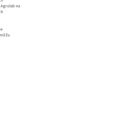
ch
 Agrolab na
ch
ie
, môžu
.