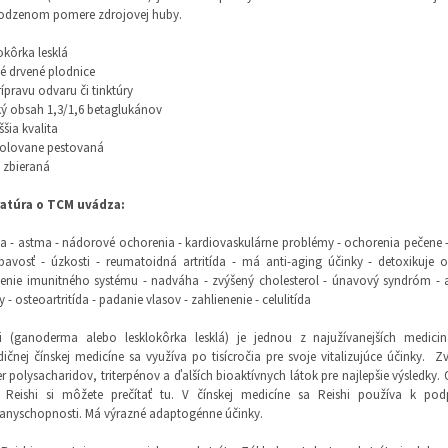
rodzenom pomere zdrojovej huby.
okôrka lesklá
é drvené plodnice
rípravu odvaru či tinktúry
ý obsah 1,3/1,6 betaglukánov
ššia kvalita
rolovane pestovaná
 zbieraná
ratúra o TCM uvádza:
ia - astma - nádorové ochorenia - kardiovaskulárne problémy - ochorenia pečene -
pavosť - úzkosti - reumatoidná artritída - má anti-aging účinky - detoxikuje 
enie imunitného systému - nadváha - zvýšený cholesterol - únavový syndróm - 
y - osteoartritída - padanie vlasov - zahlienenie - celulitída
hi (ganoderma alebo lesklokôrka lesklá) je jednou z najužívanejších medici
dičnej čínskej medicíne sa využíva po tisícročia pre svoje vitalizujúce účinky. Z
 polysacharidov, triterpénov a ďalších bioaktívnych látok pre najlepšie výsledky.
 Reishi si môžete prečítať tu. V čínskej medicíne sa Reishi používa k podp
anyschopnosti. Má výrazné adaptogénne účinky.