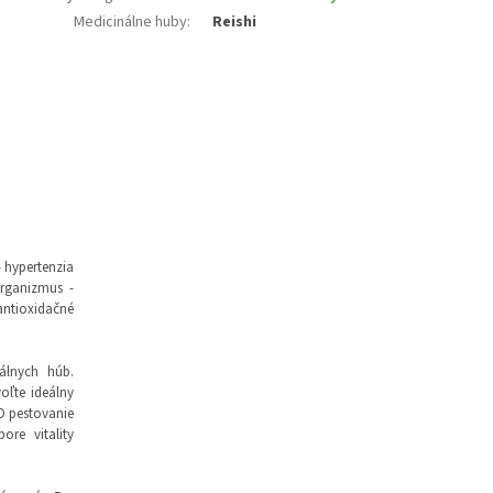
Medicinálne huby
:
Reishi
 hypertenzia
organizmus -
antioxidačné
nálnych húb.
voľte ideálny
 O pestovanie
ore vitality