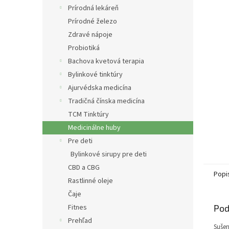
Prírodná lekáreň
Prírodné železo
Zdravé nápoje
Probiotiká
Bachova kvetová terapia
Bylinkové tinktúry
Ajurvédska medicína
Tradičná čínska medicína
TCM Tinktúry
Medicinálne huby
Pre deti
Bylinkové sirupy pre deti
CBD a CBG
Popi
Rastlinné oleje
Čaje
Fitnes
Pod
Prehľad
Sušen