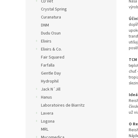
CD Vet
Naša 
výrob
Crystal Spring
Curanatura
Účin
dopĺň
DNM
upok
Dudu Osun
trans
Elixirs
utišu
posil
Elixirs & Co.
Fair Squared
TCM 
Farfalla
teplo
chuť 
Gentle Day
tropi
Hydrophil
slezin
Jack N´Jill
Ideá
Hanus
Reish
Laboratoires de Biarritz
číns
už vi
Lavera
Logona
O Re
MRL
Reis
Nájd
Mycomedica