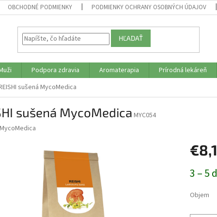
OBCHODNÉ PODMIENKY
PODMIENKY OCHRANY OSOBNÝCH ÚDAJOV
HĽADAŤ
Muži
Podpora zdravia
Aromaterapia
Prírodná lekáreň
REISHI sušená MycoMedica
SHI sušená MycoMedica
MYC054
MycoMedica
€8,
Jednotk
3 – 5 
cena:
Objem