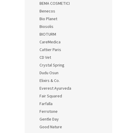
BEMA COSMETICI
Benecos
Bio Planet
Biosolis
BIOTURM
CareMedica
Cattier Paris
CD Vet
Crystal Spring
Dudu Osun
Elixirs & Co.
Everest Ayurveda
Fair Squared
Farfalla
Ferrotone
Gentle Day
Good Nature