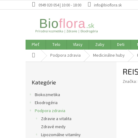
Prejsť
0949 020 054 | 10:00 - 18:00
info@bioflora.sk
na
obsah
Pleť
Telo
Vlasy
Zuby
Deti
Domov
Podpora zdravia
Medicinálne huby
B
REI
o
Preskočiť
č
Značka:
Kategórie
kategórie
n
ý
Biokozmetika
p
Ekodrogéria
a
Podpora zdravia
n
e
Zdravie a vitalita
l
Zdravé medy
Lipozomálne vitamíny