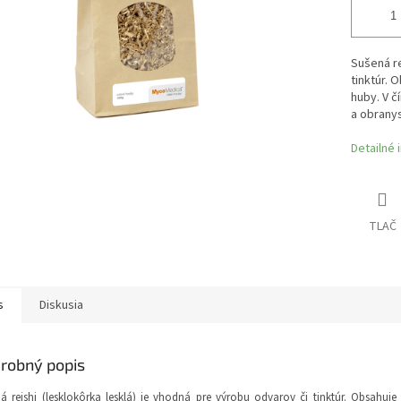
Sušená re
tinktúr. 
huby.
V čí
a obrany
Detailné 
TLAČ
s
Diskusia
robný popis
á reishi (lesklokôrka lesklá) je vhodná pre výrobu odvarov či tinktúr. Obsahuje 