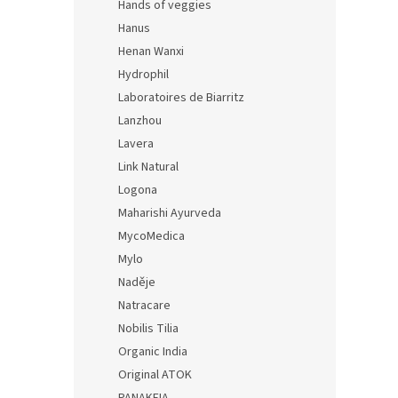
Hands of veggies
Hanus
Henan Wanxi
Hydrophil
Laboratoires de Biarritz
Lanzhou
Lavera
Link Natural
Logona
Maharishi Ayurveda
MycoMedica
Mylo
Naděje
Natracare
Nobilis Tilia
Organic India
Original ATOK