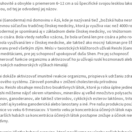
ruhovité a obvykle s priemerom 6−12 cm a sú špecifické svojou lesklou lak
ou, od tej je odvodený jej názov.
hi (Ganoderma) má domovinu v Ázii, kde je nazývaná tiež „božská huba nesm
vnou súčasťou tradičnej čínskej medicíny, ktorá ju využíva viac než 4000 ro
oderma) je spomínaná aj v základnom diele čínskej medicíny, vo Vnútorno
o cisára. Bola vtedy natoľko vzácna, že bola určená len pre cisára a jeho ro
ola využívaná len v čínskej medicíne, ale taktiež ako mocný talizman pre š
hranu pred všetkým zlým. Mnísi v taoistických kláštoroch užívali Reishi (Ga
 meditáciami, pre jej schopnosť upokojovať dušu Shen. Pre jej schopnosť
nerovať funkcie organizmu a aktivizovať ho ju užívajú ruskí kozmonauti ale
ysokých nadmorských výškach Himalájí.
hi dokáže aktivizovať imunitné reakcie organizmu, prispieva k udržaniu zdra
ového systému. Zároveň pomáha v znížení cholesterolu prírodnou
ou. Reishi obsahuje množstvo bioaktívnych látok, ktoré ju robia úplne jedin
ishi môžeme nájsť okrem vitamínov, minerálov aj veľké množstvo polysach
ánov, ganoderanov, ale taktiež steroidov, cyklických esterov laktónov, tri
patrí aj kyselina ganoderická alebo lanostany a iné. Pre našu produkciu po
nice vo veku 6-9 mesiacov. V tomto veku je koncentrácia účinných látok najv
tarších hubách sa koncentrácia účinných látok postupne znižuje a účinok nie
tívny.