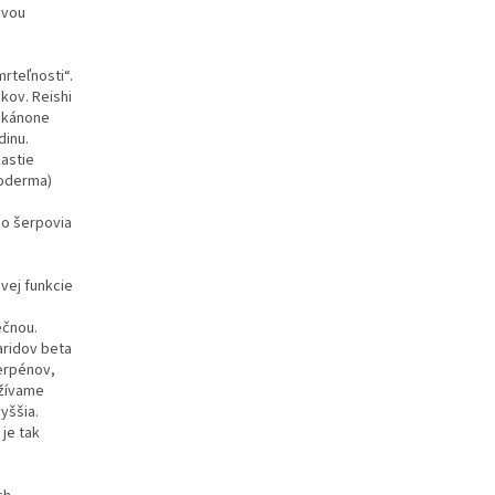
ovou
rteľnosti“.
kov. Reishi
m kánone
dinu.
ťastie
noderma)
bo šerpovia
vej funkcie
ečnou.
aridov beta
terpénov,
užívame
yššia.
 je tak