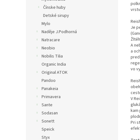
polk
Čínske huby
vrstv
Detské sirupy
Reis
Mylo
Je pe
Naděje J.Podhorná
(Gan
Žltéh
Natracare
A neb
Neobio
a oc
Nobilis Tilia
pred
rege
Organic India
vo v
Original ATOK
Pandoo
Reis
obeh
Panakeia
cest
Primavera
V Re
gluk
Sante
kam 
Sodasan
plod
Sonett
Pri s
efek
Speick
Styx