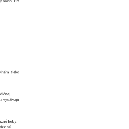
ý masív. Pre
dvinám alebo
adičnej
a využívajú
azné huby.
nice sú