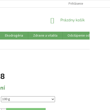
SÚBORY COOKIES
VŠETKO O NÁKUPE
Prihlásenie
DOPRAVA PLATBA
R
NÁKUPNÝ
Prázdny košík
KOŠÍK
Ekodrogéria
Zdravie a vitalita
Odstúpenie od zmluvy
18
ová
dní