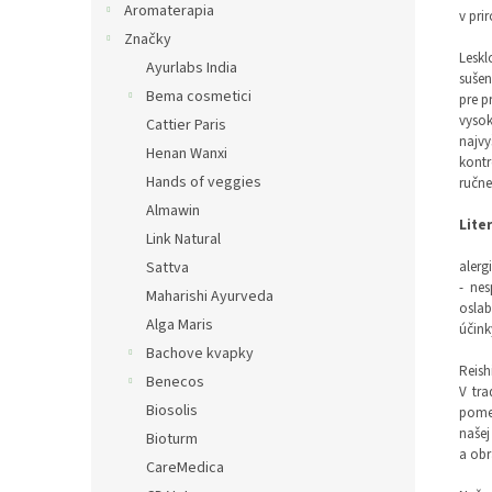
Aromaterapia
v pri
Značky
Leskl
Ayurlabs India
sušen
Bema cosmetici
pre p
vysok
Cattier Paris
najvy
Henan Wanxi
kont
Hands of veggies
ručne
Almawin
Lite
Link Natural
Sattva
alerg
- nes
Maharishi Ayurveda
oslab
Alga Maris
účink
Bachove kvapky
Reis
Benecos
V tra
Biosolis
pomer
našej
Bioturm
a obr
CareMedica