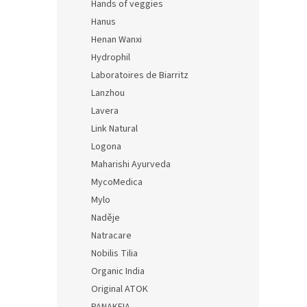
Hands of veggies
Hanus
Henan Wanxi
Hydrophil
Laboratoires de Biarritz
Lanzhou
Lavera
Link Natural
Logona
Maharishi Ayurveda
MycoMedica
Mylo
Naděje
Natracare
Nobilis Tilia
Organic India
Original ATOK