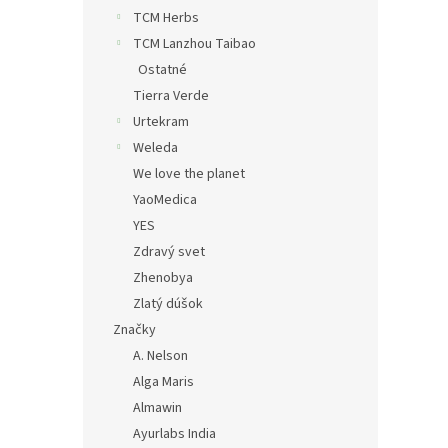
TCM Herbs
TCM Lanzhou Taibao
Ostatné
Tierra Verde
Urtekram
Weleda
We love the planet
YaoMedica
YES
Zdravý svet
Zhenobya
Zlatý dúšok
Značky
A. Nelson
Alga Maris
Almawin
Ayurlabs India