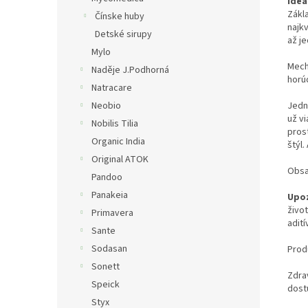
Ideá
Zákl
Čínske huby
najkv
Detské sirupy
až j
Mylo
Mech
Naděje J.Podhorná
horúc
Natracare
Neobio
Jedn
už v
Nobilis Tilia
pros
Organic India
štýl.
Original ATOK
Obsa
Pandoo
Panakeia
Upoz
živo
Primavera
adití
Sante
Sodasan
Prod
Sonett
Zdrav
Speick
dost
Styx