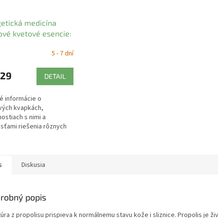
etická medicína
vé kvetové esencie:
ína Michel
5 - 7 dní
,29
DETAIL
é informácie o
vých kvapkách,
ostiach s nimi a
ťami riešenia rôznych
 pre každého človeka.
s
Diskusia
robný popis
úra z propolisu prispieva k normálnemu stavu kože i sliznice. Propolis je ž