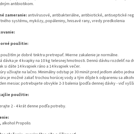
odným antibiotikom.
né zameranie:
antivírusové, antibakteriálne, antibiotické, antiseptické re
itného systému, mykózy, popáleniny, hnisavé rany, vredy predkolenia
ovanie:
orné použitie:
použitím je dobré tinktra pretrepať. Mierne zakalenie je normálne.
 dávka je 4 kvapky na 10 kg telesnej hmotnosti. Dennú dávku rozdeliť na dve
ak si dáte 14 kvapiek ráno a 14 kvapiek večer.
túry užívajte na lačno. Minimálny odstup je 30 minút pred jedlom alebo jedn
túru je možné zaliať trochou horúcej vody a tým dôjde k odpareniu sa alkoh
eden mesiac potrebujete obvykle 2-3 balenia (podľa dennej dávky - viď vyšš
ajšie použitie:
rajte 2 - 4 krát denne podľa potreby.
enie:
, alkohol Propolis