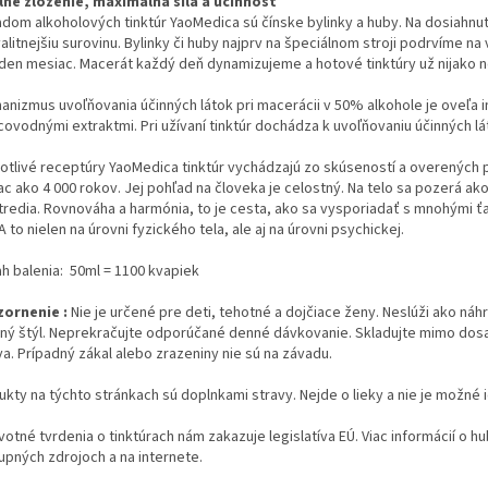
lne zloženie, maximálna sila a účinnosť
adom alkoholových tinktúr YaoMedica sú čínske bylinky a huby. Na dosiahnut
alitnejšiu surovinu. Bylinky či huby najprv na špeciálnom stroji podrvíme n
eden mesiac. Macerát každý deň dynamizujeme a hotové tinktúry už nijako n
anizmus uvoľňovania účinných látok pri macerácii v 50% alkohole je oveľa in
ovodnými extraktmi. Pri užívaní tinktúr dochádza k uvoľňovaniu účinných lát
otlivé receptúry YaoMedica tinktúr vychádzajú zo skúseností a overených po
iac ako 4 000 rokov. Jej pohľad na človeka je celostný. Na telo sa pozerá a
tredia. Rovnováha a harmónia, to je cesta, ako sa vysporiadať s mnohými ť
 A to nielen na úrovni fyzického tela, ale aj na úrovni psychickej.
h balenia: 50ml = 1100 kvapiek
ornenie :
Nie je určené pre deti, tehotné a dojčiace ženy. Neslúži ako náh
tný štýl. Neprekračujte odporúčané denné dávkovanie. Skladujte mimo dosah
va. Prípadný zákal alebo zrazeniny nie sú na závadu.
ukty na týchto stránkach sú doplnkami stravy. Nejde o lieky a nie je možné 
otné tvrdenia o tinktúrach nám zakazuje legislatíva EÚ. Viac informácií o 
upných zdrojoch a na internete.