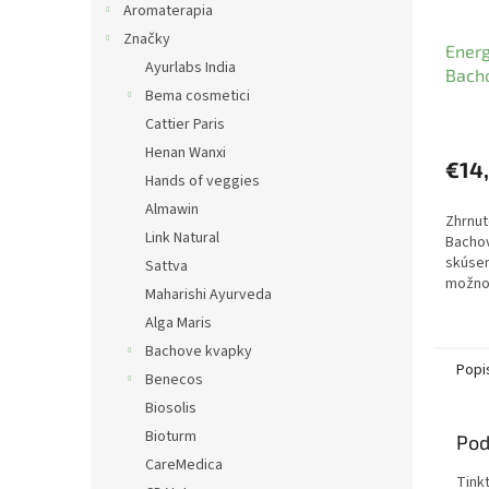
Aromaterapia
Značky
Energ
Ayurlabs India
Bacho
Bema cosmetici
Katar
Cattier Paris
Henan Wanxi
€14
Hands of veggies
Almawin
Zhrnut
Link Natural
Bacho
skúsen
Sattva
možnos
Maharishi Ayurveda
stavov
Alga Maris
Bachove kvapky
Popi
Benecos
Biosolis
Bioturm
Pod
CareMedica
Tinkt