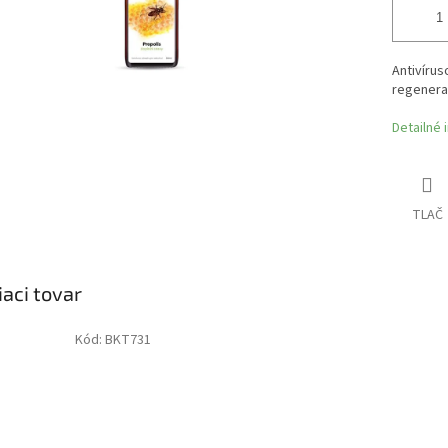
Antivírus
regenerač
Detailné 
TLAČ
iaci tovar
Kód:
BKT731