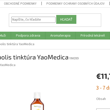
OBCHODNÉ PODMIENKY
PODMIENKY OCHRANY OSOBNÝCH ÚDAJOV
HĽADAŤ
Muži
Podpora zdravia
Aromaterapia
Prírodná lekáreň
olis tinktúra YaoMedica
olis tinktúra YaoMedica
YM099
YaoMedica
€11
Jednotk
3 - 7 d
cena:
Obsah