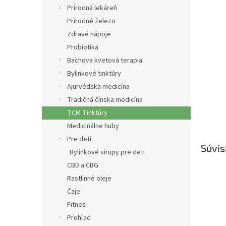
Prírodná lekáreň
Prírodné železo
Zdravé nápoje
Probiotiká
Bachova kvetová terapia
Bylinkové tinktúry
Ajurvédska medicína
Tradičná čínska medicína
TCM Tinktúry
Medicinálne huby
Pre deti
Súvis
Bylinkové sirupy pre deti
CBD a CBG
Rastlinné oleje
Čaje
Fitnes
Prehľad