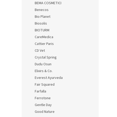
BEMA COSMETICI
Benecos
Bio Planet
Biosolis
BIOTURM
CareMedica
Cattier Paris
CD Vet
Crystal Spring
Dudu Osun
Elixirs & Co.
Everest Ayurveda
Fair Squared
Farfalla
Ferrotone
Gentle Day
Good Nature