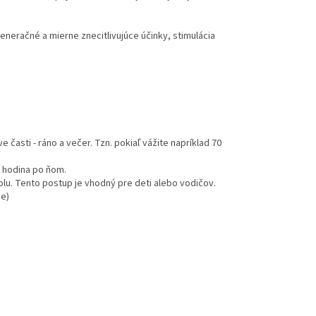
generačné a mierne znecitlivujúce účinky, stimulácia
 časti - ráno a večer. Tzn. pokiaľ vážite napríklad 70
a hodina po ňom.
olu. Tento postup je vhodný pre deti alebo vodičov.
ie)