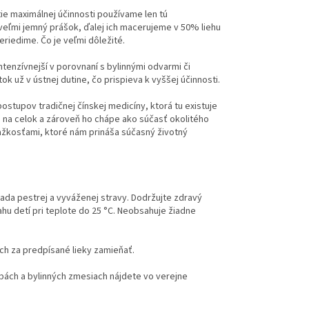
ie maximálnej účinnosti používame len tú
a veľmi jemný prášok, ďalej ich macerujeme v 50% liehu
eriedime. Čo je veľmi dôležité.
tenzívnejší v porovnaní s bylinnými odvarmi či
ok už v ústnej dutine, čo prispieva k vyššej účinnosti.
stupov tradičnej čínskej medicíny, ktorá tu existuje
ko na celok a zároveň ho chápe ako súčasť okolitého
ažkosťami, ktoré nám prináša súčasný životný
rada pestrej a vyváženej stravy. Dodržujte zdravý
u detí pri teplote do 25 °C. Neobsahuje žiadne
ich za predpísané lieky zamieňať.
hubách a bylinných zmesiach nájdete vo verejne