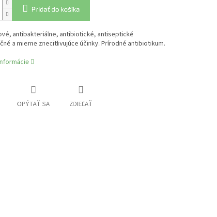
Pridať do košíka
ové, antibakteriálne, antibiotické, antiseptické
né a mierne znecitlivujúce účinky. Prírodné antibiotikum.
informácie
OPÝTAŤ SA
ZDIEĽAŤ