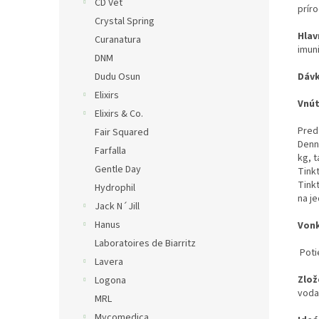
CD Vet
prír
Crystal Spring
Hlav
Curanatura
imun
DNM
Dudu Osun
Dávk
Elixirs
Vnút
Elixirs & Co.
Pred 
Fair Squared
Denná
Farfalla
kg, t
Gentle Day
Tink
Tink
Hydrophil
na j
Jack N´Jill
Hanus
Vonk
Laboratoires de Biarritz
Potie
Lavera
Zlož
Logona
voda
MRL
Mycomedica