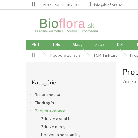
Prejsť
0949 020 054 | 10:00 - 18:00
info@bioflora.sk
na
obsah
Pleť
Telo
Vlasy
Zuby
Deti
Domov
Podpora zdravia
TCM Tinktúry
Prop
B
Prop
o
Preskočiť
č
Značka:
Kategórie
kategórie
n
ý
Biokozmetika
p
Ekodrogéria
a
Podpora zdravia
n
e
Zdravie a vitalita
l
Zdravé medy
Lipozomálne vitamíny