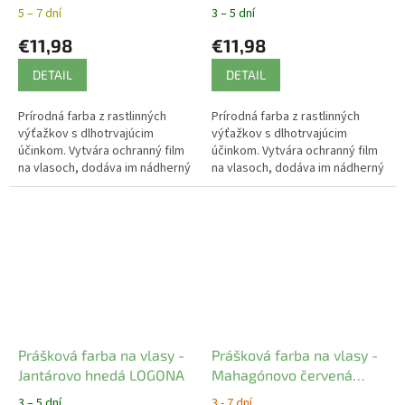
5 – 7 dní
3 – 5 dní
€11,98
€11,98
DETAIL
DETAIL
Prírodná farba z rastlinných
Prírodná farba z rastlinných
výťažkov s dlhotrvajúcim
výťažkov s dlhotrvajúcim
účinkom. Vytvára ochranný film
účinkom. Vytvára ochranný film
na vlasoch, dodáva im nádherný
na vlasoch, dodáva im nádherný
lesk a farbu.
lesk a farbu.
Prášková farba na vlasy -
Prášková farba na vlasy -
Jantárovo hnedá LOGONA
Mahagónovo červená
LOGONA
3 – 5 dní
3 - 7 dní