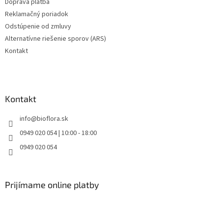
Doprava platba
y
v
Reklamačný poriadok
ý
Odstúpenie od zmluvy
p
Alternatívne riešenie sporov (ARS)
i
s
Kontakt
u
Kontakt
info
@
bioflora.sk
0949 020 054 | 10:00 - 18:00
0949 020 054
Prijímame online platby