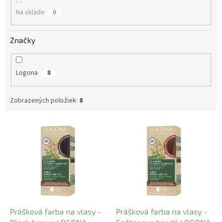
o
Na sklade
0
v
Značky
Logona
8
Zobrazených položiek:
8
V
ý
p
i
s
p
r
o
d
Prášková farba na vlasy -
Prášková farba na vlasy -