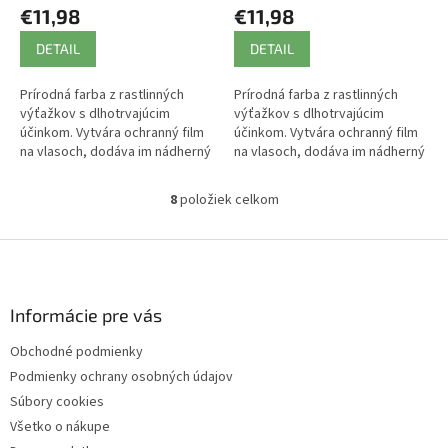
€11,98
€11,98
DETAIL
DETAIL
Prírodná farba z rastlinných
Prírodná farba z rastlinných
výťažkov s dlhotrvajúcim
výťažkov s dlhotrvajúcim
účinkom. Vytvára ochranný film
účinkom. Vytvára ochranný film
na vlasoch, dodáva im nádherný
na vlasoch, dodáva im nádherný
lesk a farbu.
lesk a farbu.
8
položiek celkom
O
v
l
Z
á
á
d
p
a
ä
Informácie pre vás
c
t
i
Obchodné podmienky
i
e
Podmienky ochrany osobných údajov
p
e
r
Súbory cookies
v
Všetko o nákupe
k