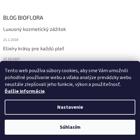
BLOG BIOFLORA
Luxusný kozmetický zážitok
21.1.2018
Elixíry krásy pre každú pleť
22.10.2017
Spoznajte prírodnú kozmetiku Sante
Tento web používa súbory cookies, aby sme Vám umožnili
pohodlné používanie webu a vďaka analýze prevádzky webu
10.10.2017
neustále zlepšovali jeho funkcie, výkon a použiteľnosť.
Ďalšie informácie
.
Vytvoril Shoptet
Nastavenie
Copyright 2026
Bioflora.sk
. Všetky práva vyhradené.
Upraviť
Súhlasím
nastavenie cookies