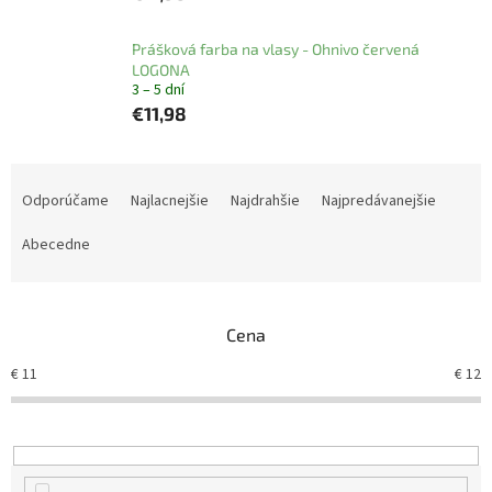
Prášková farba na vlasy - Ohnivo červená
LOGONA
3 – 5 dní
€11,98
R
a
Odporúčame
Najlacnejšie
Najdrahšie
Najpredávanejšie
d
e
Abecedne
n
i
e
Cena
p
r
€
11
€
12
o
d
u
k
t