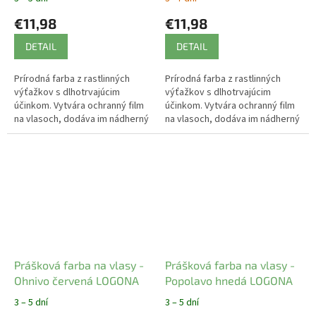
€11,98
€11,98
DETAIL
DETAIL
Prírodná farba z rastlinných
Prírodná farba z rastlinných
výťažkov s dlhotrvajúcim
výťažkov s dlhotrvajúcim
účinkom. Vytvára ochranný film
účinkom. Vytvára ochranný film
na vlasoch, dodáva im nádherný
na vlasoch, dodáva im nádherný
lesk a farbu.
lesk a farbu.
Prášková farba na vlasy -
Prášková farba na vlasy -
Ohnivo červená LOGONA
Popolavo hnedá LOGONA
3 – 5 dní
3 – 5 dní