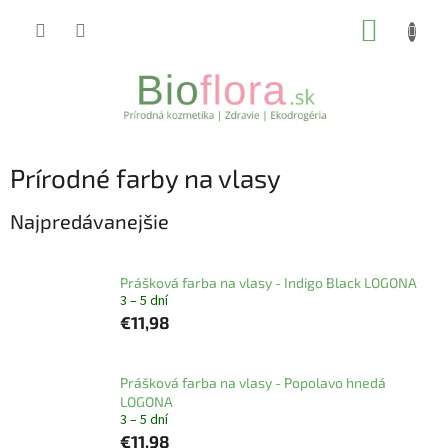
Prejsť
NÁKUP
na
obsah
KOŠÍK
Prírodné farby na vlasy
Najpredávanejšie
Prášková farba na vlasy - Indigo Black LOGONA
3 – 5 dní
€11,98
Prášková farba na vlasy - Popolavo hnedá
LOGONA
3 – 5 dní
€11,98