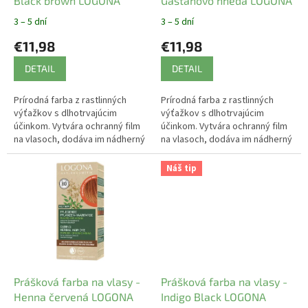
u
Black brown LOGONA
Gaštanovo hnedá LOGONA
k
3 – 5 dní
3 – 5 dní
t
€11,98
€11,98
o
v
DETAIL
DETAIL
Prírodná farba z rastlinných
Prírodná farba z rastlinných
výťažkov s dlhotrvajúcim
výťažkov s dlhotrvajúcim
účinkom. Vytvára ochranný film
účinkom. Vytvára ochranný film
na vlasoch, dodáva im nádherný
na vlasoch, dodáva im nádherný
lesk a farbu.
lesk a farbu.
Náš tip
Prášková farba na vlasy -
Prášková farba na vlasy -
Henna červená LOGONA
Indigo Black LOGONA