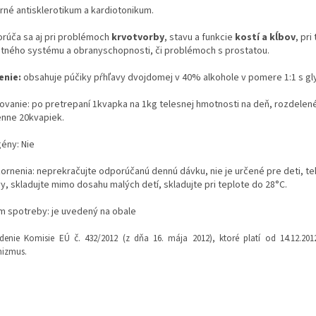
rné antisklerotikum a kardiotonikum.
rúča sa aj pri problémoch
krvotvorby
, stavu a funkcie
kostí a kĺbov
, pri
itného systému a obranyschopnosti, či problémoch s prostatou.
enie:
obsahuje púčiky pŕhľavy dvojdomej v 40% alkohole v pomere 1:1 s gl
ovanie: po pretrepaní 1kvapka na 1kg telesnej hmotnosti na deň, rozdelené n
enne 20kvapiek.
gény: Nie
ornenia: neprekračujte odporúčanú dennú dávku, nie je určené pre deti, teh
y, skladujte mimo dosahu malých detí, skladujte pri teplote do 28°C.
m spotreby: je uvedený na obale
adenie Komisie EÚ č. 432/2012 (z dňa 16. mája 2012), ktoré platí od 14.12.
nizmus.