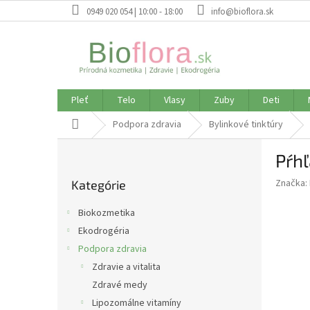
Prejsť
0949 020 054 | 10:00 - 18:00
info@bioflora.sk
na
obsah
Pleť
Telo
Vlasy
Zuby
Deti
Domov
Podpora zdravia
Bylinkové tinktúry
B
Pŕhľ
o
Preskočiť
č
Značka:
Kategórie
kategórie
n
ý
Biokozmetika
p
Ekodrogéria
a
Podpora zdravia
n
e
Zdravie a vitalita
l
Zdravé medy
Lipozomálne vitamíny