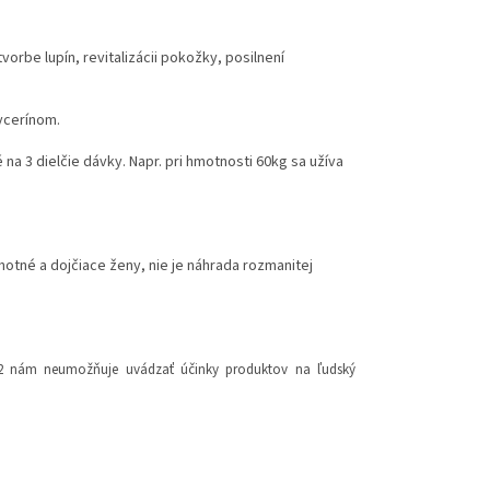
 tvorbe lupín, revitalizácii pokožky, posilnení
ycerínom.
a 3 dielčie dávky. Napr. pri hmotnosti 60kg sa užíva
otné a dojčiace ženy, nie je náhrada rozmanitej
2012 nám neumožňuje uvádzať účinky produktov na ľudský