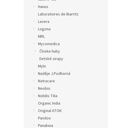
Hanus
Laboratoires de Biarritz
Lavera
Logona
MRL
Mycomedica
Čínske huby
Detské sirupy
Mylo
Naděje J.Podhorná
Natracare
Neobio
Nobilis Tilia
Organic India
Original ATOK
Pandoo
Panakeia