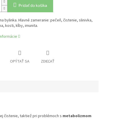
Pridať do košíka
na bylinka. Hlavné zameranie: pečeň, čistenie, slinivka,
a, kosti, kĺby, imunita.
informácie
OPÝTAŤ SA
ZDIEĽAŤ
jej čistenie, taktiež pri problémoch s
metabolizmom