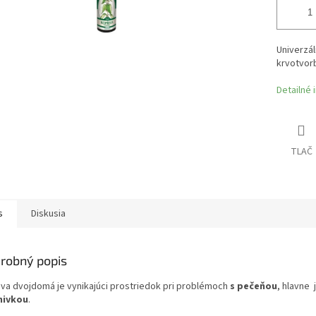
Univerzál
krvotvorb
Detailné 
TLAČ
s
Diskusia
robný popis
ava dvojdomá je vynikajúci prostriedok pri problémoch
s pečeňou
, hlavne 
inivkou
.