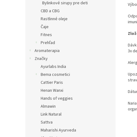
Bylinkové sirupy pre deti
Výbo
CBD a CBG
Odpo
Rastlinné oleje
imun
Čaje
Zlož
Fitnes
Prehľad
Dávk
Aromaterapia
3x d
Značky
Aler
Ayurlabs India
Upoz
Bema cosmetici
strav
Cattier Paris
Henan Wanxi
Dátu
Hands of veggies
Nari
Almawin
orga
Link Natural
Sattva
Maharishi Ayurveda