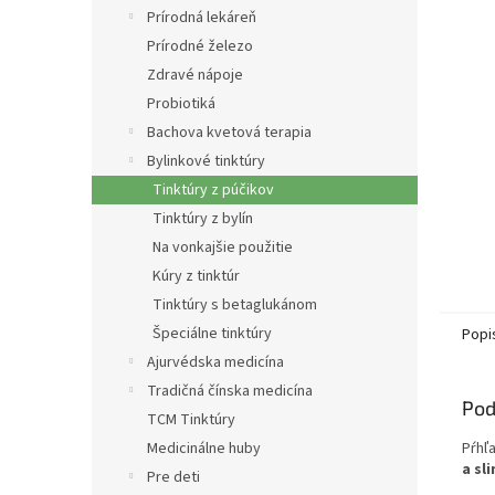
Prírodná lekáreň
Prírodné železo
Zdravé nápoje
Probiotiká
Bachova kvetová terapia
Bylinkové tinktúry
Tinktúry z púčikov
Tinktúry z bylín
Na vonkajšie použitie
Kúry z tinktúr
Tinktúry s betaglukánom
Špeciálne tinktúry
Popi
Ajurvédska medicína
Tradičná čínska medicína
Pod
TCM Tinktúry
Medicinálne huby
Pŕhľ
a sl
Pre deti