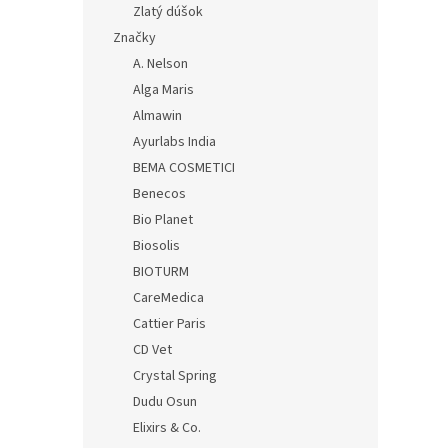
Zlatý dúšok
Značky
A. Nelson
Alga Maris
Almawin
Ayurlabs India
BEMA COSMETICI
Benecos
Bio Planet
Biosolis
BIOTURM
CareMedica
Cattier Paris
CD Vet
Crystal Spring
Dudu Osun
Elixirs & Co.