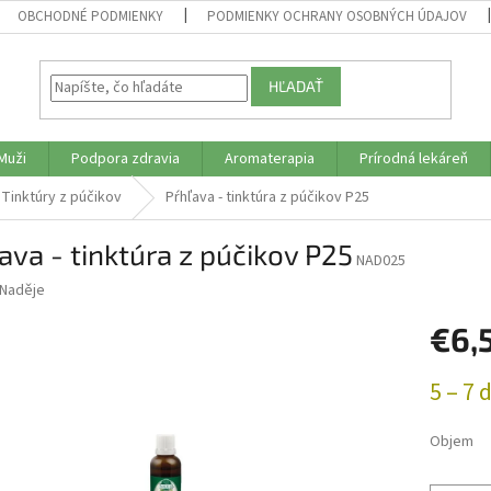
OBCHODNÉ PODMIENKY
PODMIENKY OCHRANY OSOBNÝCH ÚDAJOV
HĽADAŤ
Muži
Podpora zdravia
Aromaterapia
Prírodná lekáreň
Tinktúry z púčikov
Pŕhľava - tinktúra z púčikov P25
ava - tinktúra z púčikov P25
NAD025
Naděje
€6,
Jednotk
5 – 7 
cena:
Objem