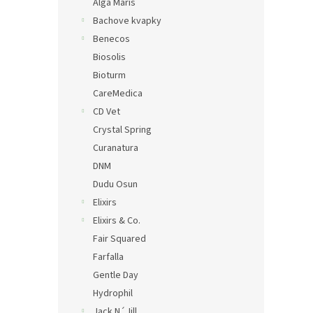
Alga Maris
Bachove kvapky
Benecos
Biosolis
Bioturm
CareMedica
CD Vet
Crystal Spring
Curanatura
DNM
Dudu Osun
Elixirs
Elixirs & Co.
Fair Squared
Farfalla
Gentle Day
Hydrophil
Jack N´Jill