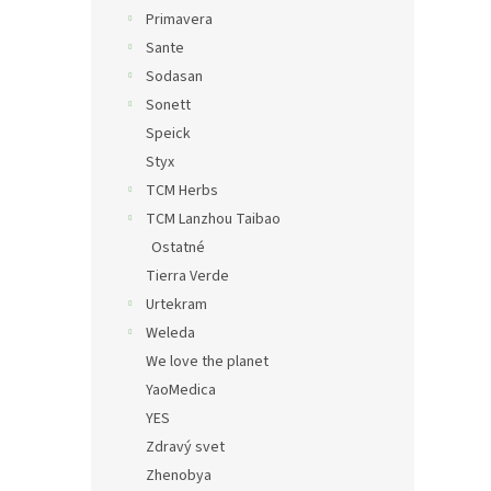
Primavera
Sante
Sodasan
Sonett
Speick
Styx
TCM Herbs
TCM Lanzhou Taibao
Ostatné
Tierra Verde
Urtekram
Weleda
We love the planet
YaoMedica
YES
Zdravý svet
Zhenobya