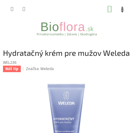
Prejsť
NÁKUP
na
obsah
KOŠÍK
Hydratačný krém pre mužov Weleda
WEL236
Značka:
Weleda
Náš tip