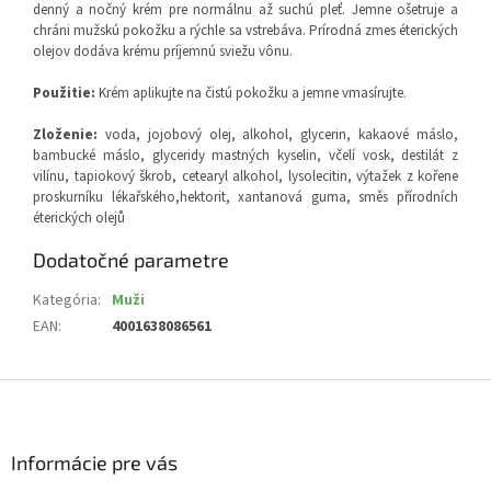
denný a nočný krém pre normálnu až suchú pleť. Jemne ošetruje a
chráni mužskú pokožku a rýchle sa vstrebáva. Prírodná zmes éterických
olejov dodáva krému príjemnú sviežu vônu.
Použitie:
Krém aplikujte na čistú pokožku a jemne vmasírujte.
Zloženie:
voda, jojobový olej, alkohol, glycerin, kakaové máslo,
bambucké máslo, glyceridy mastných kyselin, včelí vosk, destilát z
vilínu, tapiokový škrob, cetearyl alkohol, lysolecitin, výtažek z kořene
proskurníku lékařského,hektorit, xantanová guma, směs přírodních
éterických olejů
Dodatočné parametre
Kategória
:
Muži
EAN
:
4001638086561
Z
á
p
ä
Informácie pre vás
t