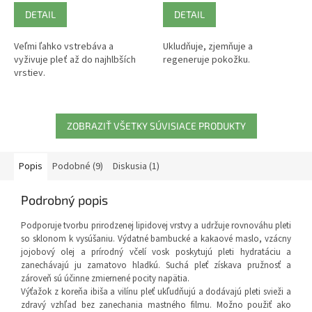
DETAIL
DETAIL
Veľmi ľahko vstrebáva a
Ukludňuje, zjemňuje a
vyživuje pleť až do najhlbších
regeneruje pokožku.
vrstiev.
ZOBRAZIŤ VŠETKY SÚVISIACE PRODUKTY
Popis
Podobné (9)
Diskusia (1)
Podrobný popis
Podporuje tvorbu prirodzenej lipidovej vrstvy a udržuje rovnováhu pleti
so sklonom k vysúšaniu. Výdatné bambucké a kakaové maslo, vzácny
jojobový olej a prírodný včelí vosk poskytujú pleti hydratáciu a
zanechávajú ju zamatovo hladkú. Suchá pleť získava pružnosť a
zároveň sú účinne zmiernené pocity napätia.
Výťažok z koreňa ibiša a vilínu pleť ukľudňujú a dodávajú pleti svieži a
zdravý vzhľad bez zanechania mastného filmu. Možno použiť ako