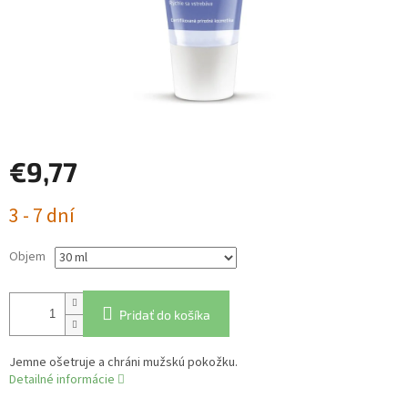
€9,77
Jednotková
3 - 7 dní
cena:
Objem
Pridať do košíka
Jemne ošetruje a chráni mužskú pokožku.
Detailné informácie