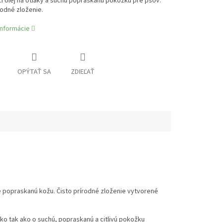
i olej na otlaky a suchú popraskanú pokožku pre psov.
rodné zloženie.
informácie
OPÝTAŤ SA
ZDIEĽAŤ
je popraskanú kožu. Čisto prírodné zloženie vytvorené
ako tak ako o suchú, popraskanú a citlivú pokožku