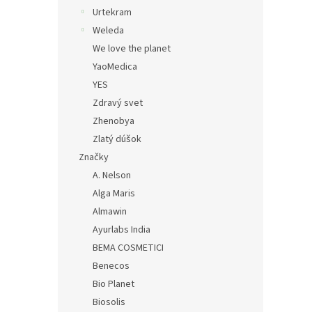
Urtekram
Weleda
We love the planet
YaoMedica
YES
Zdravý svet
Zhenobya
Zlatý dúšok
Značky
A. Nelson
Alga Maris
Almawin
Ayurlabs India
BEMA COSMETICI
Benecos
Bio Planet
Biosolis