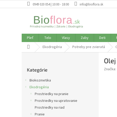
Prejsť
0949 020 054 | 10:00 - 18:00
info@bioflora.sk
na
obsah
Pleť
Telo
Vlasy
Zuby
Deti
Domov
Ekodrogéria
Potreby pre zvieratá
O
B
Olej
o
Preskočiť
č
Značka:
Kategórie
kategórie
n
ý
Biokozmetika
p
Ekodrogéria
a
Prostriedky na pranie
n
e
Prostriedky na upratovanie
l
Prostriedky na riad
Pranie