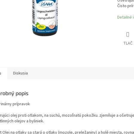
Ošetrujúc
Čisto prí
Detailné 
TLAČ
s
Diskusia
robný popis
rinárny prípravok
rujúci olej proti otlakom, na suchú, mozoľnatú pokožku. zjemňuje a ošetru
tlinných olejov a byliniek.
 Olej na otlaky sa stará o otlaky (mozole, preležaniny) a holé miesta, rovn