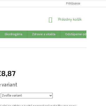
SÚBORY COOKIES
VŠETKO O NÁKUPE
Prihlásenie
DOPRAVA PLATBA
R
NÁKUPNÝ
Prázdny košík
KOŠÍK
Ekodrogéria
Zdravie a vitalita
Odstúpenie od zmluvy
€8,87
ová
 variant