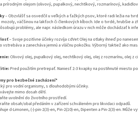
a prírodným olejom (olivový, pupalkový, nechtíkový, rozmarínový, kadidlov
ky
– Obzvlášť sa osvedčil u veľkých a ťažkých psov, ktoré radi ležia na tvrd
 mozoly, väčšinou na lakťoch či členkových kĺboch. Ide o tvrdé, hrubšie a z
ôsobujú problémy, ale napr. následkom úrazu v nich môže dochádzať k infek
losť
– Svoje pozitívne účinky rozvíja cdVet Olej na otlaky ihneď po nanesení
lo vstrebáva a zanecháva jemnú a vláčnu pokožku. Výborný taktiež ako masá
enie:
Olivový olej, pupalkový olej, nechtíkový olej, olej z rozmarínu, olej z c
itie:
Pred použitím pretrepať. Naniesť 2-3 kvapky na postihnuté miesto po
ny pro bezbečné zacházení*
cký pro vodní organismy, s dlouhodobými účinky.
vávejte mimo dosah dětí.
aňte uvolnění do životního prostředí.
raňte obsah/obal předáním v zařízení schváleném pro likvidaci odpadů.
uje d-Limonen, (-)-pin-2(3)-en, Pin-2(10)-en, Dipenten a Pin-2(3)-en. Může vy