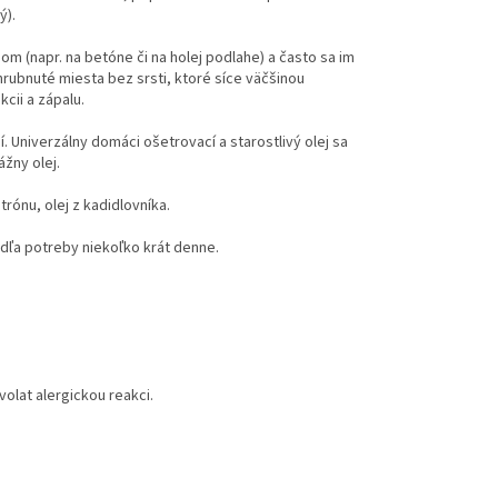
ý).
om (napr. na betóne či na holej podlahe) a často sa im
hrubnuté miesta bez srsti, ktoré síce väčšinou
cii a zápalu.
. Univerzálny domáci ošetrovací a starostlivý olej sa
žny olej.
itrónu, olej z kadidlovníka.
dľa potreby niekoľko krát denne.
volat alergickou reakci.