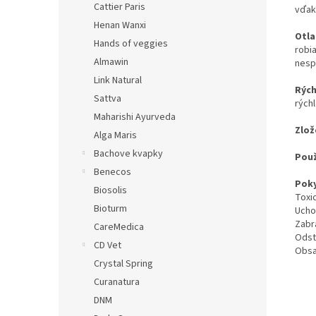
Cattier Paris
vďak
Henan Wanxi
Otla
Hands of veggies
robia
Almawin
nesp
Link Natural
Rých
Sattva
rých
Maharishi Ayurveda
Zlož
Alga Maris
Bachove kvapky
Použ
Benecos
Poky
Biosolis
Toxi
Bioturm
Ucho
Zabr
CareMedica
Odst
CD Vet
Obsah
Crystal Spring
Curanatura
DNM