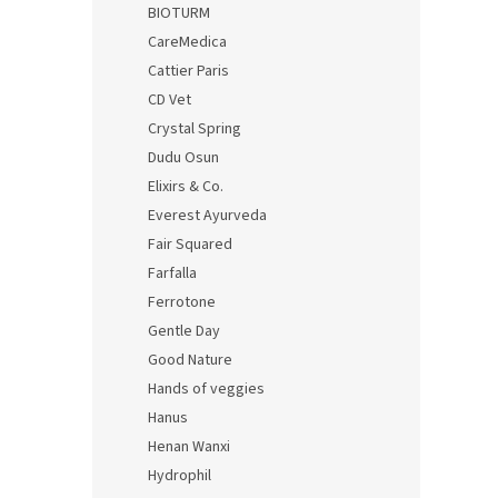
BIOTURM
CareMedica
Cattier Paris
CD Vet
Crystal Spring
Dudu Osun
Elixirs & Co.
Everest Ayurveda
Fair Squared
Farfalla
Ferrotone
Gentle Day
Good Nature
Hands of veggies
Hanus
Henan Wanxi
Hydrophil