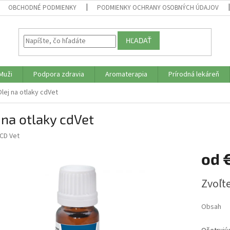
OBCHODNÉ PODMIENKY
PODMIENKY OCHRANY OSOBNÝCH ÚDAJOV
HĽADAŤ
Muži
Podpora zdravia
Aromaterapia
Prírodná lekáreň
lej na otlaky cdVet
 na otlaky cdVet
CD Vet
od
Jednotk
Zvoľte
cena:
Obsah