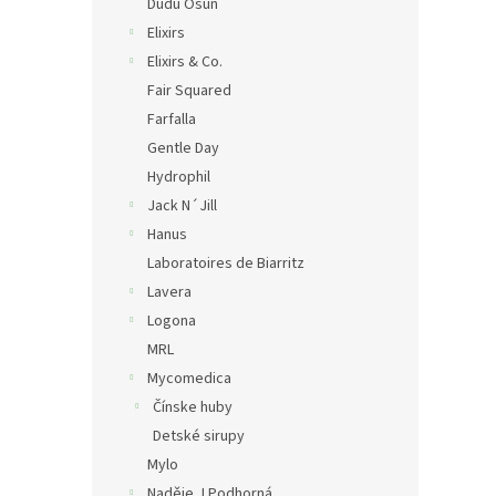
Dudu Osun
Elixirs
Elixirs & Co.
Fair Squared
Farfalla
Gentle Day
Hydrophil
Jack N´Jill
Hanus
Laboratoires de Biarritz
Lavera
Logona
MRL
Mycomedica
Čínske huby
Detské sirupy
Mylo
Naděje J.Podhorná