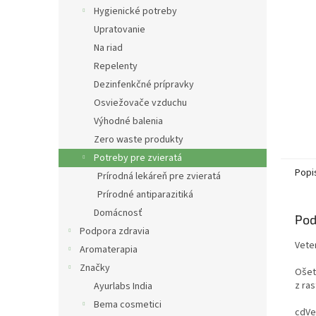
Hygienické potreby
Upratovanie
Na riad
Repelenty
Dezinfenkčné prípravky
Osviežovače vzduchu
Výhodné balenia
Zero waste produkty
Potreby pre zvieratá
Popi
Prírodná lekáreň pre zvieratá
Prírodné antiparazitiká
Domácnosť
Pod
Podpora zdravia
Vete
Aromaterapia
Značky
Ošet
z ras
Ayurlabs India
Bema cosmetici
cdVet