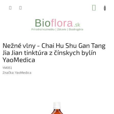
Prejsť
NÁKUP
na
obsah
KOŠÍK
Nežné vlny - Chai Hu Shu Gan Tang
Jia Jian tinktúra z čínskych bylín
YaoMedica
YM051
Značka:
YaoMedica