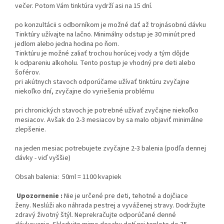
večer. Potom Vám tinktúra vydrží asi na 15 dní.
po konzultácii s odborníkom je možné dať až trojnásobnú dávku
Tinktúry užívajte na lačno. Minimálny odstup je 30 minút pred
jedlom alebo jedna hodina po ňom.
Tinktúru je možné zaliať trochou horúcej vody a tým dôjde
k odpareniu alkoholu. Tento postup je vhodný pre deti alebo
šoférov.
pri akútnych stavoch odporúčame užívať tinktúru zvyčajne
niekoľko dní, zvyčajne do vyriešenia problému
pri chronických stavoch je potrebné užívať zvyčajne niekoľko
mesiacov. Avšak do 2-3 mesiacov by sa malo objaviť minimálne
zlepšenie.
na jeden mesiac potrebujete zvyčajne 2-3 balenia (podľa dennej
dávky - viď vyššie)
Obsah balenia: 50ml = 1100 kvapiek
Upozornenie :
Nie je určené pre deti, tehotné a dojčiace
ženy. Neslúži ako náhrada pestrej a vyváženej stravy. Dodržujte
zdravý životný štýl. Neprekračujte odporúčané denné