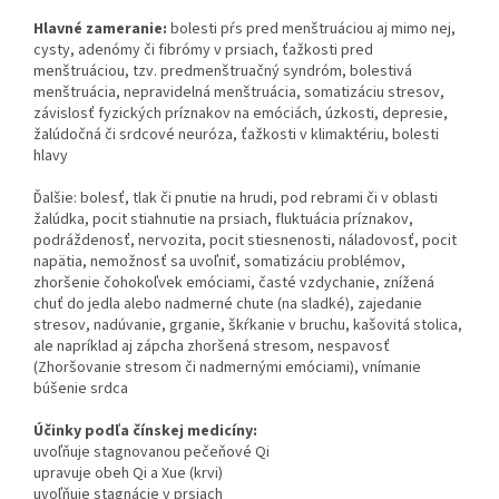
Hlavné zameranie:
bolesti pŕs pred menštruáciou aj mimo nej,
cysty, adenómy či fibrómy v prsiach, ťažkosti pred
menštruáciou, tzv. predmenštruačný syndróm, bolestivá
menštruácia, nepravidelná menštruácia, somatizáciu stresov,
závislosť fyzických príznakov na emóciách, úzkosti, depresie,
žalúdočná či srdcové neuróza, ťažkosti v klimaktériu, bolesti
hlavy
Ďalšie: bolesť, tlak či pnutie na hrudi, pod rebrami či v oblasti
žalúdka, pocit stiahnutie na prsiach, fluktuácia príznakov,
podráždenosť, nervozita, pocit stiesnenosti, náladovosť, pocit
napätia, nemožnosť sa uvoľniť, somatizáciu problémov,
zhoršenie čohokoľvek emóciami, časté vzdychanie, znížená
chuť do jedla alebo nadmerné chute (na sladké), zajedanie
stresov, nadúvanie, grganie, škŕkanie v bruchu, kašovitá stolica,
ale napríklad aj zápcha zhoršená stresom, nespavosť
(Zhoršovanie stresom či nadmernými emóciami), vnímanie
búšenie srdca
Účinky podľa čínskej medicíny:
uvoľňuje stagnovanou pečeňové Qi
upravuje obeh Qi a Xue (krvi)
uvoľňuje stagnácie v prsiach