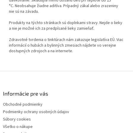
dávkovanie. Skladujte mimo dosahu detí pri teplote do 25
°C. Neobsahuje žiadne aditíva. Prípadný zákal alebo zrazeniny
nie sú na závadu.
Produkty na týchto stránkach sú doplnkami stravy. Nejde o lieky
a nie je možné ich za predpísané lieky zamieňať.
Zdravotné tvrdenia o tinktúrach nám zakazuje legislatíva EÚ. Viac
informácií o hubách a bylinných zmesiach nájdete vo verejne
dostupných zdrojoch a na internete.
Z
á
p
ä
Informácie pre vás
t
Obchodné podmienky
i
Podmienky ochrany osobných údajov
e
Súbory cookies
Všetko o nákupe