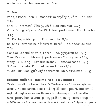
uvoľňuje stres, harmonizuje emócie
Zloženie:
voda, alkohol Chen Pi - mandarínka obyčajná, kôra - Peri. citri -
3,1g
Chai Hu - prerastlík čínsky, vňať - Rad. bupleuri - 5,2g
Chuan Xiong- kôprovníček Wallichov, podzemok - Rhiz. ligustici -
4,1g
Zhi Ke - bigarádia, plod - Fruc. aurantii - 5,2g
Bai Shao - pivonka mliečnokvetá, koreň - Rad. paeoniae alba -
7,2g
Gan Cao -sladké drievko, koreň - Rad. glycyrrhizae - 2,1g
Xiang Fu - šachor hľuznatý, podzemok - Rhiz. cyperi - 3,1g
Wang Bu Liu Xing - kraviarka ihlanov - Sem. vaccariae - 3,1g
Si Gua Luo - Lufa - Fruc. retinervus luffae - 2,1g
Yu Jin - kurkuma, guľovitý podzemok - Rhiz. curcumae - 3,1g
Ideálne zloženie, maximálna sila a účinnosť
Základom alkoholových tinktúr YaoMedica sú čínske bylinky
a huby. Na dosiahnutie maximálnej účinnosti používame len tú
najkvalitnejšiu surovinu. Bylinky či huby najprv na špeciálnom
stroji podrvíme na veľmi jemný prášok, ďalej ich macerujeme
v 50% liehu až jeden mesiac. Macerát každý deň dynamizujeme