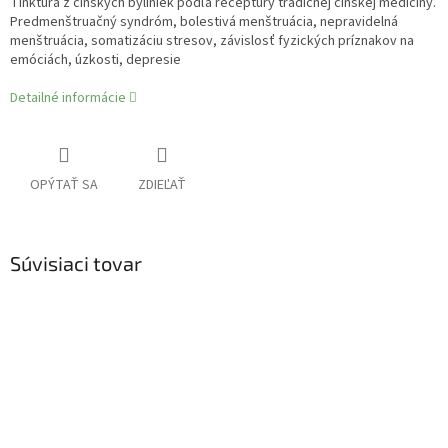
Tinktúra z čínskych byliniek podľa receptúry tradičnej čínskej medicíny.
Predmenštruačný syndróm, bolestivá menštruácia, nepravidelná
menštruácia, somatizáciu stresov, závislosť fyzických príznakov na
emóciách, úzkosti, depresie
Detailné informácie
OPÝTAŤ SA
ZDIEĽAŤ
Súvisiaci tovar