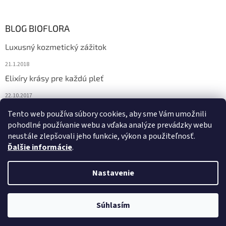
BLOG BIOFLORA
Luxusný kozmetický zážitok
21.1.2018
Elixíry krásy pre každú pleť
22.10.2017
Spoznajte prírodnú kozmetiku Sante
Tento web používa súbory cookies, aby sme Vám umožnili
pohodlné používanie webu a vďaka analýze prevádzky webu
10.10.2017
neustále zlepšovali jeho funkcie, výkon a použiteľnosť.
Ďalšie informácie
.
Vytvoril Shoptet
Nastavenie
Copyright 2026
Bioflora.sk
. Všetky práva vyhradené.
Upraviť
Súhlasím
nastavenie cookies