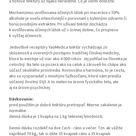
a hotové tinktúry už nijako neriedime. Čo je veľmi dôležité.
Mechanizmus uvoľňovania účinných látok pri macerácii v 50%
alkohole je oveľa intenzívnejší v porovnaní s bylinnými odvarmi či
horúcovodnými extraktmi. Pri užívaní tinktúr dochádza
k uvoľňovaniu účinných látok už v ústnej dutine, čo prispieva
k vyššej účinnosti.
Jednotlivé receptúry YaoMedica tinktúr vychádzajú zo
skúseností a overených postupov tradičnej čínskej medicíny,
ktorá tu existuje už viac ako 4 000 rokov. Jej pohľad na človeka je
celostný. Na telo sa pozerá ako na celok a zároveň ho chápe ako
súčasť okolitého prostredia. Rovnováha a harmónia, to je cesta,
ako sa vysporiadať s mnohými ťažkosťami, ktoré nám prináša
súčasný životný štýl. A to nielen na úrovni fyzického tela, ale
aj na úrovni psychickej.
Dávkovanie:
pred použitím je dobré tinktúru pretrepať. Mierne zakalenie je
normálne.
denná dávka je 1 kvapka na 1 kg telesnej hmotnosti.
Dennú dávku rozdeliť na dve časti - ráno a večer. Tzn. ak vážite
napríklad 70 kg, tak si dáte 35 kvapiek ráno a 35 kvapiek