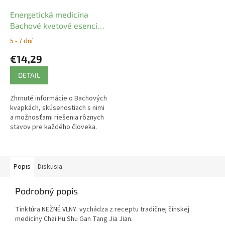
Energetická medicína
Bachové kvetové esencie:
Katarína Michel
5 - 7 dní
€14,29
DETAIL
Zhrnuté informácie o Bachových
kvapkách, skúsenostiach s nimi
a možnosťami riešenia rôznych
stavov pre každého človeka.
Popis
Diskusia
Podrobný popis
Tinktúra NEŽNÉ VLNY vychádza z receptu tradičnej čínskej
medicíny Chai Hu Shu Gan Tang Jia Jian.