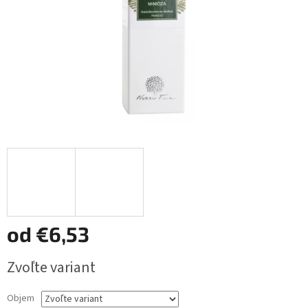
od
€6,53
Jednotková
Zvoľte variant
cena:
Objem