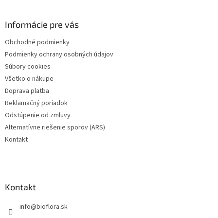
á
p
ä
Informácie pre vás
t
Obchodné podmienky
i
Podmienky ochrany osobných údajov
e
Súbory cookies
Všetko o nákupe
Doprava platba
Reklamačný poriadok
Odstúpenie od zmluvy
Alternatívne riešenie sporov (ARS)
Kontakt
Kontakt
info
@
bioflora.sk