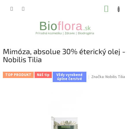
Prejsť
NÁKUP
na
obsah
KOŠÍK
Mimóza, absolue 30% éterický olej -
Nobilis Tilia
TOP PRODUKT
Náš tip
Vždy vyrobené
Značka:
Nobilis Tilia
úplne čerstvé