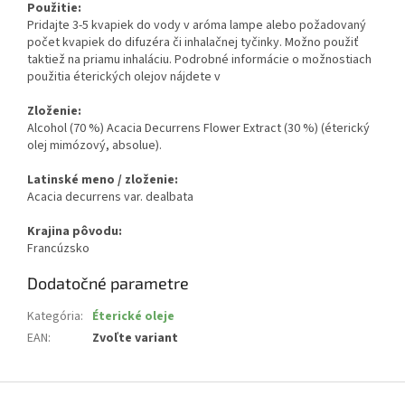
Použitie:
Pridajte 3-5 kvapiek do vody v aróma lampe alebo požadovaný
počet kvapiek do difuzéra či inhalačnej tyčinky. Možno použiť
taktiež na priamu inhaláciu. Podrobné informácie o možnostiach
použitia éterických olejov nájdete v
Zloženie:
Alcohol (70 %) Acacia Decurrens Flower Extract (30 %) (éterický
olej mimózový, absolue).
Latinské meno / zloženie:
Acacia decurrens var. dealbata
Krajina pôvodu:
Francúzsko
Dodatočné parametre
Kategória
:
Éterické oleje
EAN
:
Zvoľte variant
Z