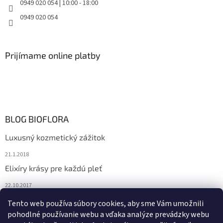
0949 020 054 | 10:00 - 18:00
0949 020 054
Prijímame online platby
BLOG BIOFLORA
Luxusný kozmetický zážitok
21.1.2018
Elixíry krásy pre každú pleť
22.10.2017
Spoznajte prírodnú kozmetiku Sante
Tento web používa súbory cookies, aby sme Vám umožnili
pohodlné používanie webu a vďaka analýze prevádzky webu
10.10.2017