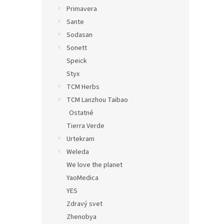
Primavera
Sante
Sodasan
Sonett
Speick
Styx
TCM Herbs
TCM Lanzhou Taibao
Ostatné
Tierra Verde
Urtekram
Weleda
We love the planet
YaoMedica
YES
Zdravý svet
Zhenobya