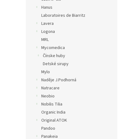
Hanus
Laboratoires de Biarritz
Lavera
Logona
MRL
Mycomedica
Čínske huby
Detské sirupy
Mylo
Naděje J.Podhorná
Natracare
Neobio
Nobilis Tilia
Organic India
Original ATOK
Pandoo
Panakeia