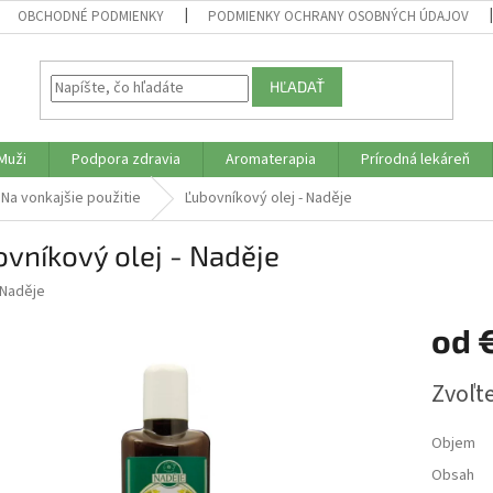
OBCHODNÉ PODMIENKY
PODMIENKY OCHRANY OSOBNÝCH ÚDAJOV
HĽADAŤ
Muži
Podpora zdravia
Aromaterapia
Prírodná lekáreň
Na vonkajšie použitie
Ľubovníkový olej - Naděje
vníkový olej - Naděje
Naděje
od
Jednotk
Zvoľte
cena:
Objem
Obsah