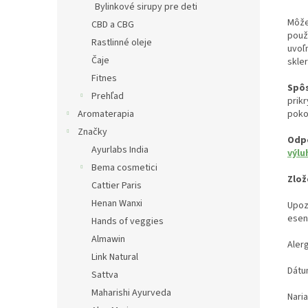
Bylinkové sirupy pre deti
Môže
CBD a CBG
použ
Rastlinné oleje
uvoľn
Čaje
skle
Fitnes
Spôs
Prehľad
prik
poko
Aromaterapia
Značky
Odpo
Ayurlabs India
výl
Bema cosmetici
Zlož
Cattier Paris
Henan Wanxi
Upoz
esenc
Hands of veggies
Almawin
Aler
Link Natural
Dátu
Sattva
Maharishi Ayurveda
Naria