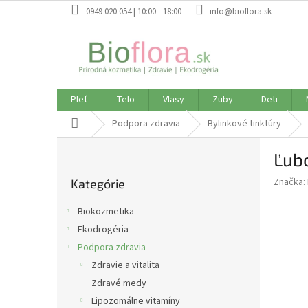
Prejsť
0949 020 054 | 10:00 - 18:00
info@bioflora.sk
na
obsah
Pleť
Telo
Vlasy
Zuby
Deti
Domov
Podpora zdravia
Bylinkové tinktúry
B
Ľubo
o
Preskočiť
č
Značka:
Kategórie
kategórie
n
ý
Biokozmetika
p
Ekodrogéria
a
Podpora zdravia
n
e
Zdravie a vitalita
l
Zdravé medy
Lipozomálne vitamíny