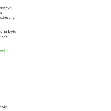
bklady s
 a
roztrúsenej
vu, prikryte
jte do
kovým
12 nám