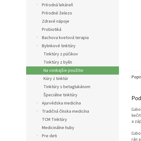
Prírodná lekáreň
Prírodné železo
Zdravé nápoje
Probiotiká
Bachova kvetová terapia
Bylinkové tinktúry
Tinktúry z púčikov
Tinktúry z bylín
Na vonkajšie použitie
Popi
Kúry z tinktúr
Tinktúry s betaglukánom
Špeciálne tinktúry
Pod
Ajurvédska medicína
Ľubo
Tradičná čínska medicína
lieč
TCM Tinktúry
a zá
Medicinálne huby
Ľubo
Pre deti
rán 