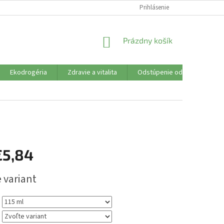
SÚBORY COOKIES
VŠETKO O NÁKUPE
Prihlásenie
DOPRAVA PLATBA
R
NÁKUPNÝ
Prázdny košík
KOŠÍK
Ekodrogéria
Zdravie a vitalita
Odstúpenie od zmluvy
€5,84
ová
 variant