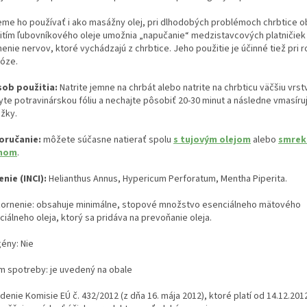
me ho používať i ako masážny olej, pri dlhodobých problémoch chrbtice o
itím ľubovníkového oleje umožnia „napučanie“ medzistavcových platničiek
enie nervov, ktoré vychádzajú z chrbtice. Jeho použitie je účinné tiež pri 
róze.
ob použitia:
Natrite jemne na chrbát alebo natrite na chrbticu väčšiu vrst
ryte potravinárskou fóliu a nechajte pôsobiť 20-30 minut a následne vmasíru
žky.
ručanie:
môžete súčasne natierať spolu
s tujovým olejom
alebo
smre
uhom
.
enie (INCI):
Helianthus Annus, Hypericum Perforatum, Mentha Piperita.
ornenie: obsahuje minimálne, stopové množstvo esenciálneho mätového
iálneho oleja, ktorý sa pridáva na prevoňanie oleja.
gény: Nie
m spotreby: je uvedený na obale
denie Komisie EÚ č. 432/2012 (z dňa 16. mája 2012), ktoré platí od 14.12.20