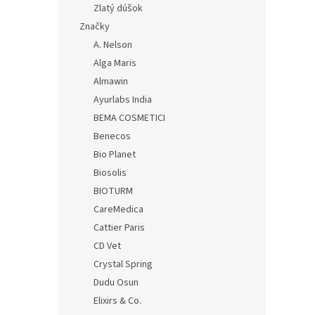
Zlatý dúšok
Značky
A. Nelson
Alga Maris
Almawin
Ayurlabs India
BEMA COSMETICI
Benecos
Bio Planet
Biosolis
BIOTURM
CareMedica
Cattier Paris
CD Vet
Crystal Spring
Dudu Osun
Elixirs & Co.