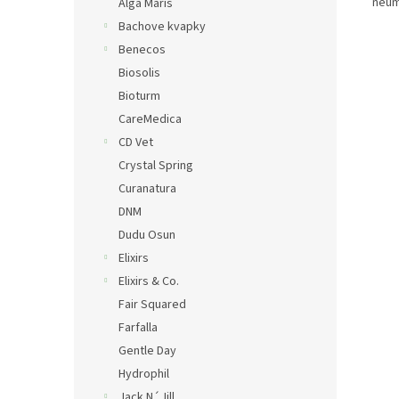
neum
Alga Maris
Bachove kvapky
Benecos
Biosolis
Bioturm
CareMedica
CD Vet
Crystal Spring
Curanatura
DNM
Dudu Osun
Elixirs
Elixirs & Co.
Fair Squared
Farfalla
Gentle Day
Hydrophil
Jack N´Jill