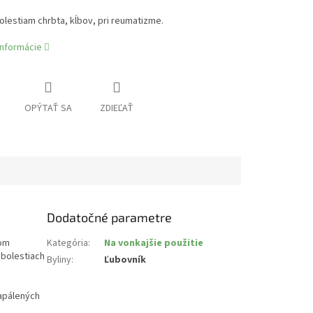
olestiam chrbta, kĺbov, pri reumatizme.
informácie
OPÝTAŤ SA
ZDIEĽAŤ
Dodatočné parametre
vom
Kategória
:
Na vonkajšie použitie
 bolestiach
Byliny
:
Ľubovník
zapálených