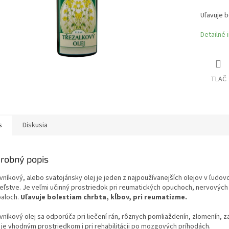
Uľavuje b
Detailné 
TLAČ
s
Diskusia
robný popis
vníkový, alebo svätojánsky olej je jeden z najpoužívanejších olejov v ľudo
iteľstve. Je veľmi učinný prostriedok pri reumatických opuchoch, nervových
paloch.
Uľavuje bolestiam chrbta, kĺbov, pri reumatizme.
vníkový olej sa odporúča pri liečení rán, rôznych pomliaždenín, zlomenín, 
a je vhodným prostriedkom i pri rehabilitácii po mozgových príhodách.