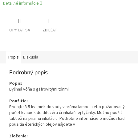
Detailné informácie
OPÝTAŤ SA
ZDIEĽAŤ
Popis
Diskusia
Podrobný popis
Popis:
Bylinná vôňa s gáfrovitými tónmi.
Použitie:
Pridajte 3-5 kvapiek do vody v aróma lampe alebo požadovaný
počet kvapiek do difuzéra či inhalačnej tyčinky. Možno použiť
taktiež na priamu inhaláciu. Podrobné informácie o možnostiach
použitia éterických olejov nájdete v
Zloženie: