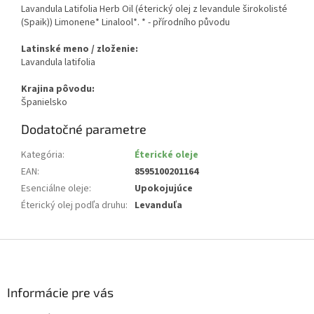
Lavandula Latifolia Herb Oil (éterický olej z levandule širokolisté
(Spaik)) Limonene* Linalool*. * - přírodního původu
Latinské meno / zloženie:
Lavandula latifolia
Krajina pôvodu:
Španielsko
Dodatočné parametre
Kategória
:
Éterické oleje
EAN
:
8595100201164
Esenciálne oleje
:
Upokojujúce
Éterický olej podľa druhu
:
Levanduľa
Z
á
p
ä
Informácie pre vás
t