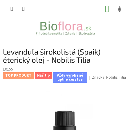
Prejsť
NÁKUP
na
obsah
KOŠÍK
Levanduľa širokolistá (Spaik)
éterický olej - Nobilis Tilia
E0155
TOP PRODUKT
Náš tip
Vždy vyrobené
Značka:
Nobilis Tilia
úplne čerstvé