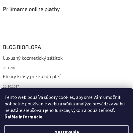
Prijímame online platby
BLOG BIOFLORA
Luxusný kozmetický zážitok
21.1.2018
Elixíry krásy pre každú pleť
22.10.2017
Spoznajte prírodnú kozmetiku Sante
Tento web používa súbory cookies, aby sme Vám umožnili
pohodlné používanie webu a vďaka analýze prevádzky webu
10.10.2017
neustále zlepšovali jeho funkcie, výkon a použiteľnosť.
Ďalšie informácie
.
Vytvoril Shoptet
Nastavenie