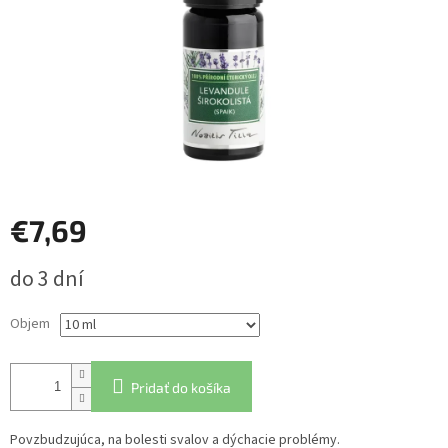
€7,69
Jednotková
do 3 dní
cena:
Objem
Pridať do košíka
Povzbudzujúca, na bolesti svalov a dýchacie problémy.