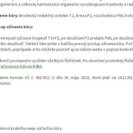
egenerácii a celkovej harmonizácii organizmu vyvolávajú pocit pohody a rad
enie kúry:
Brodecký redukčný ortislim T2, breza P2, rozchodnica P60, kotv
up užívania kúry:
retrepaní súčasne kvapkať T2+P2, po doužívaní P2 pridajte P60, po doužívan
tko doužívať. Taktiež Vám príde v balíčku presný postup užívania kúry. Poč
tičkách, poprípade si ho môžete pozrieť aj na našom webe v popise konkrétn
 končí postupným využitím všetkých fľaštičiek. Po skončení poslednej fľaš
ačovacou kúrou K45A
.
adenie Komisie EÚ č. 432/2012 (z dňa 16. mája 2012), ktoré platí od 14.12.
nizmus.
eková krabička nieje súčasťou kúry.