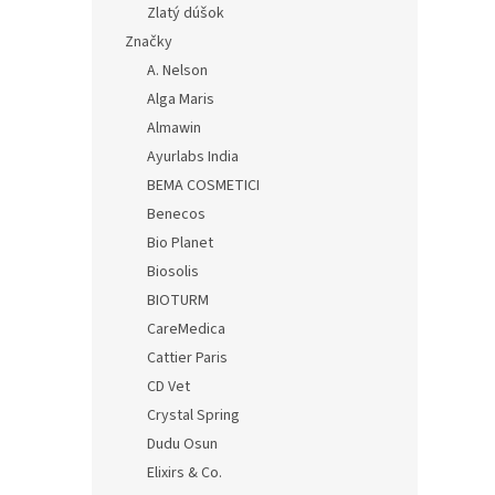
Zlatý dúšok
Značky
A. Nelson
Alga Maris
Almawin
Ayurlabs India
BEMA COSMETICI
Benecos
Bio Planet
Biosolis
BIOTURM
CareMedica
Cattier Paris
CD Vet
Crystal Spring
Dudu Osun
Elixirs & Co.