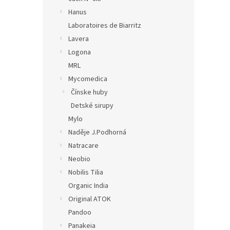
Hanus
Laboratoires de Biarritz
Lavera
Logona
MRL
Mycomedica
Čínske huby
Detské sirupy
Mylo
Naděje J.Podhorná
Natracare
Neobio
Nobilis Tilia
Organic India
Original ATOK
Pandoo
Panakeia