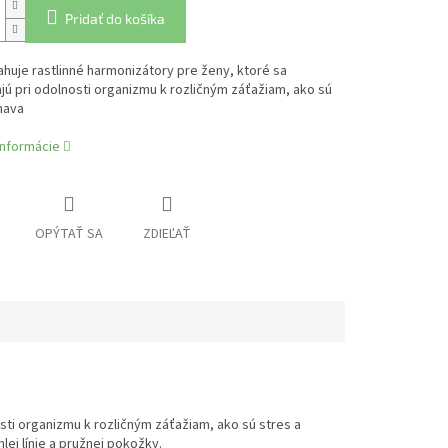
Pridať do košíka
huje rastlinné harmonizátory pre ženy, ktoré sa
ú pri odolnosti organizmu k rozličným záťažiam, ako sú
nava
informácie
OPÝTAŤ SA
ZDIEĽAŤ
sti organizmu k rozličným záťažiam, ako sú stres a
hlej línie a pružnej pokožky.