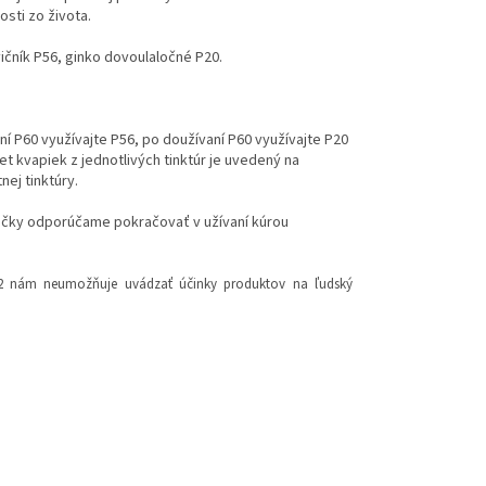
osti zo života.
ičník P56, ginko dovoulaločné P20.
í P60 využívajte P56, po doužívaní P60 využívajte P20
et kvapiek z jednotlivých tinktúr je uvedený na
ej tinktúry.
tičky odporúčame pokračovať v užívaní kúrou
2012 nám neumožňuje uvádzať účinky produktov na ľudský