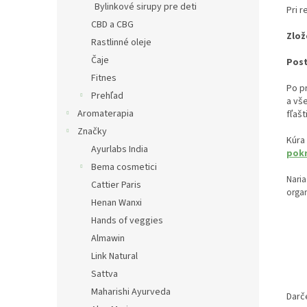
Bylinkové sirupy pre deti
Pri r
CBD a CBG
Zlož
Rastlinné oleje
Čaje
Post
Fitnes
Po p
Prehľad
a vše
Aromaterapia
fľaš
Značky
Kúra
Ayurlabs India
pokr
Bema cosmetici
Nari
Cattier Paris
orga
Henan Wanxi
Hands of veggies
Almawin
Link Natural
Sattva
Maharishi Ayurveda
Darč