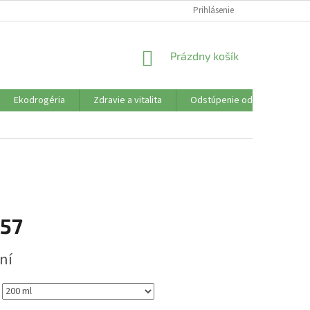
SÚBORY COOKIES
VŠETKO O NÁKUPE
Prihlásenie
DOPRAVA PLATBA
R
NÁKUPNÝ
Prázdny košík
KOŠÍK
Ekodrogéria
Zdravie a vitalita
Odstúpenie od zmluvy
,57
ová
ní