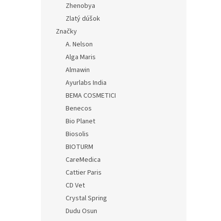
Zhenobya
Zlatý dúšok
Značky
A. Nelson
Alga Maris
Almawin
Ayurlabs India
BEMA COSMETICI
Benecos
Bio Planet
Biosolis
BIOTURM
CareMedica
Cattier Paris
CD Vet
Crystal Spring
Dudu Osun