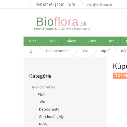
Prejsť
0949 020 054 | 10:00 - 18:00
info@bioflora.sk
na
obsah
Pleť
Telo
Vlasy
Zuby
Deti
Domov
Biokozmetika
Telo
Kúpeľ
Kúp
B
Kúpe
o
Preskočiť
č
Kategórie
kategórie
TOP P
n
ý
Biokozmetika
p
Pleť
a
Telo
n
e
Deodoranty
l
Sprchové gély
Ruky