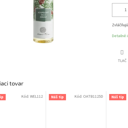
Zvláčňujú
Detailné 
TLAČ
iaci tovar
Kód:
WEL112
Kód:
OATB1125D
ip
Náš tip
Náš tip