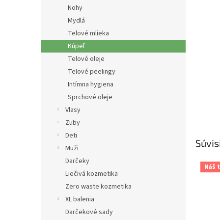
Nohy
Mydlá
Telové mlieka
Kúpeľ
Telové oleje
Telové peelingy
Intímna hygiena
Sprchové oleje
Vlasy
Zuby
Deti
Súvis
Muži
Darčeky
Náš t
Liečivá kozmetika
Zero waste kozmetika
XL balenia
Darčekové sady