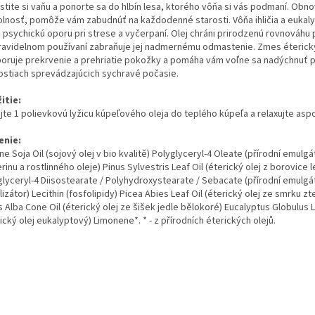
tite si vaňu a ponorte sa do hlbín lesa, ktorého vôňa si vás podmaní. Obnov
olnosť, pomôže vám zabudnúť na každodenné starosti. Vôňa ihličia a eukal
 psychickú oporu pri strese a vyčerpaní. Olej chráni prirodzenú rovnováhu
pravidelnom používaní zabraňuje jej nadmernému odmastenie. Zmes éterick
oruje prekrvenie a prehriatie pokožky a pomáha vám voľne sa nadýchnuť p
ostiach sprevádzajúcich sychravé počasie.
itie:
jte 1 polievkovú lyžicu kúpeľového oleja do teplého kúpeľa a relaxujte asp
enie:
ne Soja Oil (sojový olej v bio kvalitě) Polyglyceryl-4 Oleate (přírodní emulgá
rinu a rostlinného oleje) Pinus Sylvestris Leaf Oil (éterický olej z borovice l
glyceryl-4 Diisostearate / Polyhydroxystearate / Sebacate (přírodní emulgá
lizátor) Lecithin (fosfolipidy) Picea Abies Leaf Oil (éterický olej ze smrku zt
 Alba Cone Oil (éterický olej ze šišek jedle bělokoré) Eucalyptus Globulus L
ický olej eukalyptový) Limonene*. * - z přírodních éterických olejů.