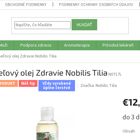
OBCHODNÉ PODMIENKY
PODMIENKY OCHRANY OSOBNÝCH ÚDAJOV
HĽADAŤ
Muži
Podpora zdravia
Aromaterapia
Prírodná lekáreň
eľový olej Zdravie Nobilis Tilia
ľový olej Zdravie Nobilis Tilia
N0717L
RODUKT
Náš tip
Vždy vyrobené
Značka:
Nobilis Tilia
úplne čerstvé
€12
Jednotk
do 3 d
cena:
Obsah