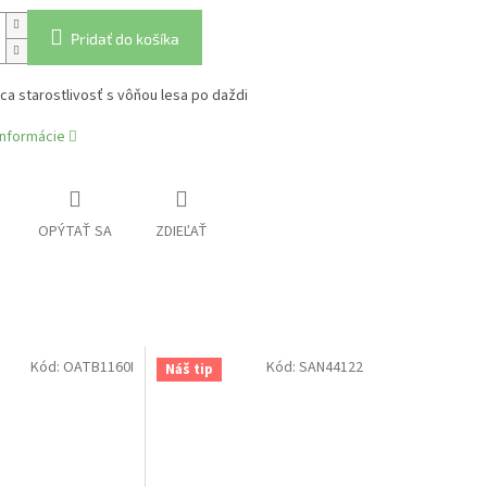
Pridať do košíka
ca starostlivosť s vôňou lesa po daždi
informácie
OPÝTAŤ SA
ZDIEĽAŤ
Kód:
OATB1160I
Kód:
SAN44122
Náš tip