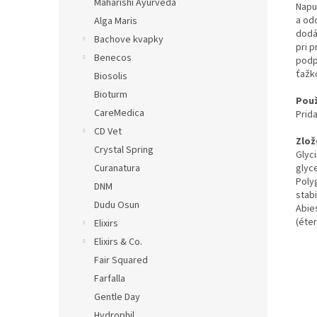
Maharishi Ayurveda
Napus
a od
Alga Maris
dodá
Bachove kvapky
pri 
Benecos
podp
ťažk
Biosolis
Bioturm
Použ
CareMedica
Prida
CD Vet
Zlož
Crystal Spring
Glyci
Curanatura
glyce
Poly
DNM
stabi
Dudu Osun
Abies
(éter
Elixirs
Elixirs & Co.
Fair Squared
Farfalla
Gentle Day
Hydrophil