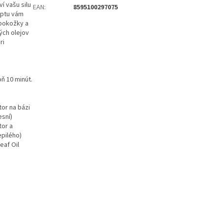
í vašu silu
EAN
:
8595100297075
yptu vám
 pokožky a
ých olejov
ri
oň 10 minút.
tor na bázi
esní)
tor a
epilého)
eaf Oil