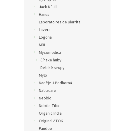
Jack N´Jill
Hanus
Laboratoires de Biarritz
Lavera
Logona
MRL
Mycomedica
Čínske huby
Detské sirupy
Mylo
Naděje J.Podhorná
Natracare
Neobio
Nobilis Tilia
Organic India
Original ATOK
Pandoo