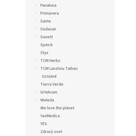
Panakeia
Primavera
Sante
Sodasan
Sonett
Speick
Styx
TCM Herbs
TCM Lanzhou Taibao
Ostatné
Tierra Verde
Urtekram
Weleda
We love the planet
YaoMedica
YES
Zdravý svet