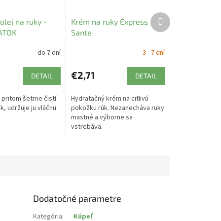
Ďalší
lej na ruky -
Krém na ruky Express
produkt
 ATOK
Sante
do 7 dní
3 - 7 dní
9
€2,71
DETAIL
DETAIL
pritom šetrne čistí
Hydratačný krém na citlivú
, udržuje ju vláčnu
pokožku rúk. Nezanecháva ruky
mastné a výborne sa
vstrebáva.
Dodatočné parametre
Kategória
:
Kúpeľ