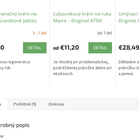
neračný krém na
Ľubovníkový krém na ruky
Umývací o
Granátové jablko
Marre - Original ATOK
Original
da
3 - 7 dní
do 7 dní
50
€11,20
€28,4
od
DETAIL
DETAIL
ívna regenerácia
Je vhodný pri problematickej,
Dôkladne a 
ky rúk
podráždenej pokožke alebo pri
pokožku rúk
ekzémoch.
a jemnú.
s
Podobné (9)
Diskusia
robný popis
s: