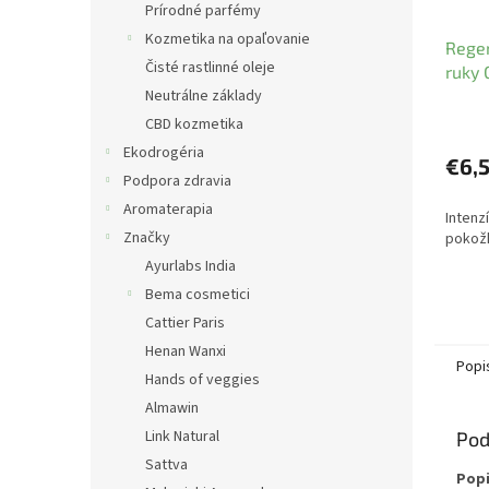
Prírodné parfémy
Kozmetika na opaľovanie
Rege
Čisté rastlinné oleje
ruky 
Neutrálne základy
Wele
CBD kozmetika
Ekodrogéria
€6,
Podpora zdravia
Aromaterapia
Intenz
Značky
pokož
Ayurlabs India
Bema cosmetici
Cattier Paris
Henan Wanxi
Popi
Hands of veggies
Almawin
Link Natural
Pod
Sattva
Popi