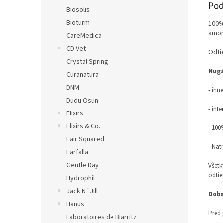
Pod
Biosolis
Bioturm
100%
amon
CareMedica
CD Vet
Odti
Crystal Spring
Nugá
Curanatura
DNM
- ihn
Dudu Osun
- int
Elixirs
Elixirs & Co.
- 100
Fair Squared
- Nat
Farfalla
Gentle Day
Všet
odtie
Hydrophil
Jack N´Jill
Doba
Hanus
Pred 
Laboratoires de Biarritz