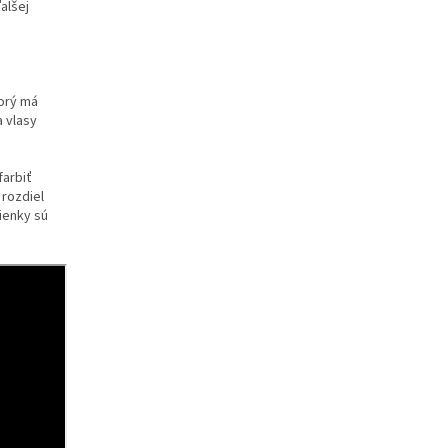
alšej
orý má
a vlasy
farbiť
 rozdiel
ienky sú