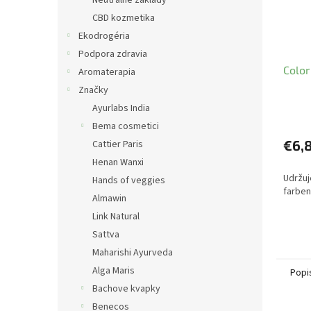
Neutrálne základy
CBD kozmetika
Ekodrogéria
Podpora zdravia
Color
Aromaterapia
Značky
Ayurlabs India
Bema cosmetici
€6,
Cattier Paris
Henan Wanxi
Udržuj
Hands of veggies
farben
Almawin
Link Natural
Sattva
Maharishi Ayurveda
Alga Maris
Popi
Bachove kvapky
Benecos