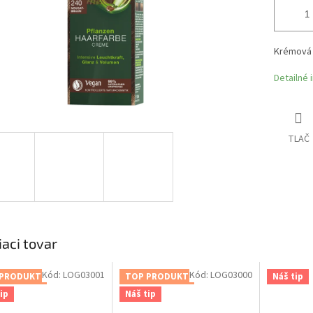
Krémová 
Detailné 
TLAČ
iaci tovar
Kód:
LOG03001
Kód:
LOG03000
 PRODUKT
TOP PRODUKT
Náš tip
ip
Náš tip