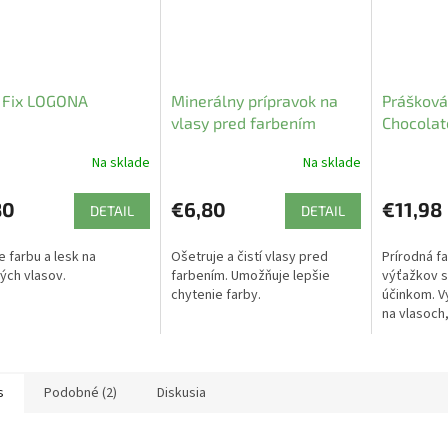
 Fix LOGONA
Minerálny prípravok na
Prášková 
vlasy pred farbením
Chocola
LOGONA
Na sklade
Na sklade
80
€6,80
€11,98
DETAIL
DETAIL
e farbu a lesk na
Ošetruje a čistí vlasy pred
Prírodná fa
ých vlasov.
farbením. Umožňuje lepšie
výťažkov s
chytenie farby.
účinkom. V
na vlasoch
nádherný le
s
Podobné (2)
Diskusia