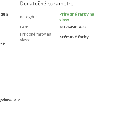
Dodatočné parametre
idu a
Prírodné farby na
Kategória
:
vlasy
EAN
:
4017645017603
Prírodné farby na
Krémové farby
vlasy
:
sy.
jedinečného