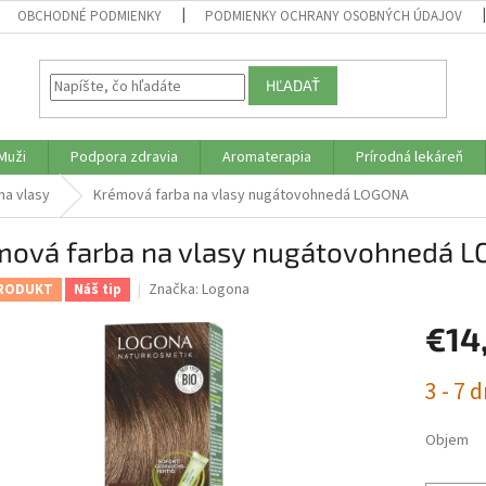
OBCHODNÉ PODMIENKY
PODMIENKY OCHRANY OSOBNÝCH ÚDAJOV
HĽADAŤ
Muži
Podpora zdravia
Aromaterapia
Prírodná lekáreň
na vlasy
Krémová farba na vlasy nugátovohnedá LOGONA
mová farba na vlasy nugátovohnedá 
Značka:
Logona
RODUKT
Náš tip
€14
Jednotk
3 - 7 d
cena:
Objem