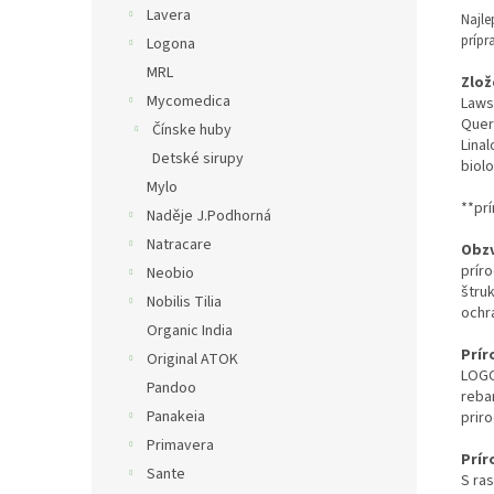
Lavera
Najle
prípr
Logona
MRL
Zlož
Mycomedica
Lawso
Querc
Čínske huby
Lina
Detské sirupy
biol
Mylo
**pr
Naděje J.Podhorná
Natracare
Obzv
prír
Neobio
štruk
Nobilis Tilia
ochra
Organic India
Prír
Original ATOK
LOGO
Pandoo
reba
Panakeia
prir
Primavera
Prír
Sante
S ra