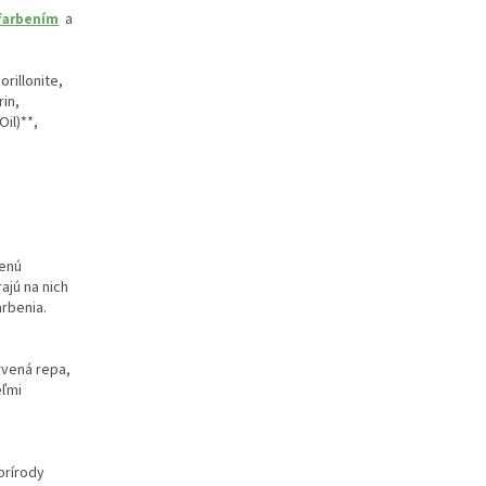
farbením
a
rillonite,
rin,
Oil)**,
zenú
ajú na nich
arbenia.
rvená repa,
eľmi
prírody