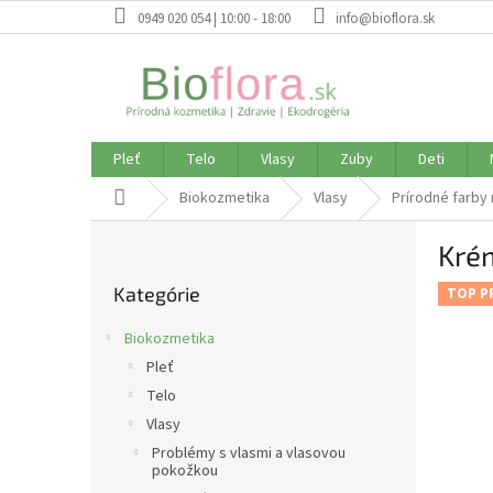
Prejsť
0949 020 054 | 10:00 - 18:00
info@bioflora.sk
na
obsah
Pleť
Telo
Vlasy
Zuby
Deti
Domov
Biokozmetika
Vlasy
Prírodné farby 
B
Kré
o
Preskočiť
č
Kategórie
kategórie
TOP P
n
ý
Biokozmetika
p
Pleť
a
Telo
n
e
Vlasy
l
Problémy s vlasmi a vlasovou
pokožkou