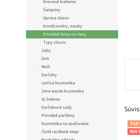
Drevené hrebene
Šampóny
Úprava vlasov
Kondicionéry, masky
Prírodné farby na vlasy
Typy vlasov
Zuby
Deti
Muži
Darčeky
Liečivá kozmetika
Zero waste kozmetika
XL balenia
Darčekové sady
Súvis
Prírodné parfémy
Kozmetika na opaľovanie
TOP
Čisté rastlinné oleje
Náš t