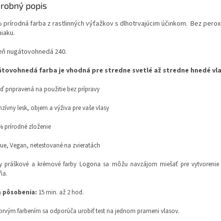
robný popis
 prírodná farba z rastlinných výťažkov s dlhotrvajúcim účinkom. Bez perox
iaku.
eň nugátovohnedá 240.
tovohnedá farba je vhodná pre stredne svetlé až stredne hnedé vla
eď pripravená na použitie bez prípravy
enzívny lesk, objem a výživa pre vaše vlasy
% prírodné zloženie
rue, Vegan, netestované na zvieratách
ky práškové a krémové farby Logona sa môžu navzájom miešať pre vytvorenie 
ňa.
 pôsobenia:
15 min. až 2 hod.
prvým farbením sa odporúča urobiť test na jednom prameni vlasov.