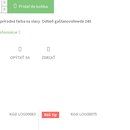
Pridať do košíka
prírodná farba na vlasy. Odtieň gaštanovohnedá 240.
informácie
OPÝTAŤ SA
ZDIEĽAŤ
Kód:
LOG00083
Kód:
LOG00075
Náš tip