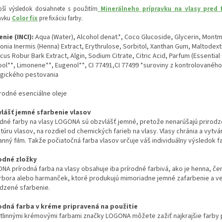
pší výsledok dosiahnete s použitím
Minerálneho prípravku na vlasy pred 
avku
Color fix
pre fixáciu farby.
enie (INCI):
Aqua (Water), Alcohol denat.*, Coco Glucoside, Glycerin, Montmo
nia Inermis (Henna) Extract, Erythrulose, Sorbitol, Xanthan Gum, Maltodext
us Robur Bark Extract, Algin, Sodium Citrate, Citric Acid, Parfum (Essential 
lool**, Limonene**, Eugenol**, CI 77491,CI 77499 *suroviny z kontrolovaného
ogického pestovania
írodné esenciálne oleje
lášť jemné sfarbenie vlasov
odné farby na vlasy LOGONA sú obzvlášť jemné, pretože nenarúšajú prirod
túru vlasov, na rozdiel od chemických farieb na vlasy. Vlasy chránia a vytvár
nný film. Takže počiatočná farba vlasov určuje váš individuálny výsledok f
odné zložky
NA prírodná farba na vlasy obsahuje iba prírodné farbivá, ako je henna, če
rbora alebo harmanček, ktoré produkujú mimoriadne jemné zafarbenie a v
odzené sfarbenie.
odná farba v kréme pripravená na použitie
stlinnými krémovými farbami značky LOGONA môžete zažiť najkrajšie farby 