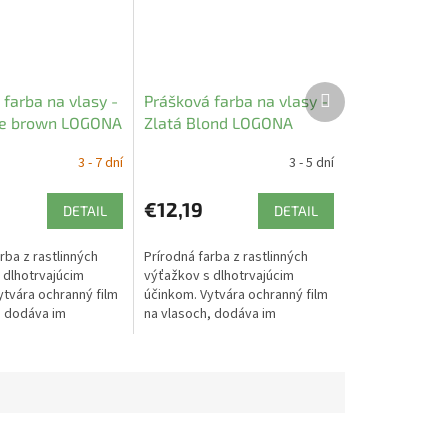
Ďalší
farba na vlasy -
Prášková farba na vlasy -
produkt
te brown LOGONA
Zlatá Blond LOGONA
3 - 7 dní
3 - 5 dní
€12,19
DETAIL
DETAIL
rba z rastlinných
Prírodná farba z rastlinných
 dlhotrvajúcim
výťažkov s dlhotrvajúcim
ytvára ochranný film
účinkom. Vytvára ochranný film
, dodáva im
na vlasoch, dodáva im
sk a farbu.
nádherný lesk a farbu.