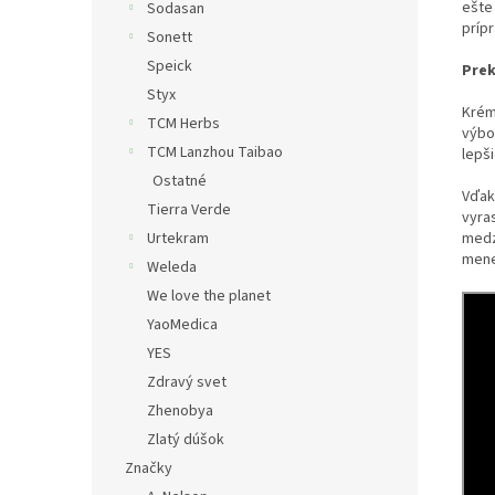
ešte
Sodasan
príp
Sonett
Speick
Prek
Styx
Krém
TCM Herbs
výbor
TCM Lanzhou Taibao
lepši
Ostatné
Vďak
Tierra Verde
vyra
medz
Urtekram
mene
Weleda
We love the planet
YaoMedica
YES
Zdravý svet
Zhenobya
Zlatý dúšok
Značky