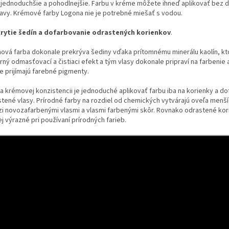
 jednoduchšie a pohodlnejšie. Farbu v kréme môžete ihneď aplikovať bez ď
ravy. Krémové farby Logona nie je potrebné miešať s vodou.
rytie šedín a dofarbovanie odrastených korienkov
.
ová farba dokonale prekrýva šediny vďaka prítomnému minerálu kaolín, kt
ný odmasťovací a čistiaci efekt a tým vlasy dokonale pripraví na farbenie 
e prijímajú farebné pigmenty.
a krémovej konzistencii je jednoduché aplikovať farbu iba na korienky a do
stené vlasy. Prírodné farby na rozdiel od chemických vytvárajú oveľa menší
i novozafarbenými vlasmi a vlasmi farbenými skôr. Rovnako odrastené kor
j výrazné pri používaní prírodných farieb.