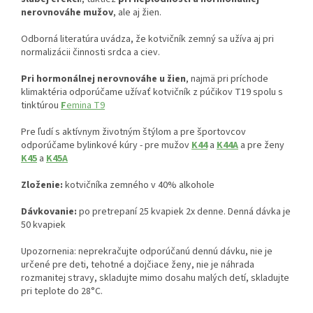
nerovnováhe mužov
, ale aj žien.
Odborná literatúra uvádza, že kotvičník zemný sa užíva aj pri
normalizácii činnosti srdca a ciev.
Pri hormonálnej nerovnováhe u žien
, najmä pri príchode
klimaktéria odporúčame užívať kotvičník z púčikov T19 spolu s
tinktúrou
F
emina T9
Pre ľudí s aktívnym životným štýlom a pre športovcov
odporúčame bylinkové kúry - pre mužov
K44
a
K44A
a pre ženy
K45
a
K45A
Zloženie:
kotvičníka zemného v 40% alkohole
Dávkovanie:
po pretrepaní 25 kvapiek 2x denne. Denná dávka je
50 kvapiek
Upozornenia: neprekračujte odporúčanú dennú dávku, nie je
určené pre deti, tehotné a dojčiace ženy, nie je náhrada
rozmanitej stravy, skladujte mimo dosahu malých detí, skladujte
pri teplote do 28°C.