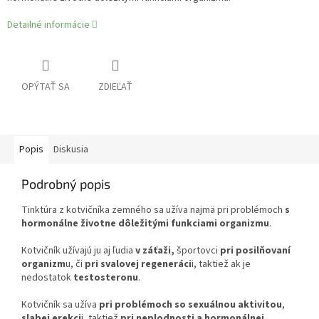
Detailné informácie
OPÝTAŤ SA
ZDIEĽAŤ
Popis
Diskusia
Podrobný popis
Tinktúra z kotvičníka zemného sa užíva najmä pri problémoch
s
hormonálne životne dôležitými funkciami organizmu
.
Kotvičník užívajú ju aj ľudia
v záťaži,
športovci
pri posilňovaní
organizm
u, či
pri svalovej regeneráci
i, taktiež ak je
nedostatok
testosteronu
.
Kotvičník sa užíva
pri problémoch so sexuálnou aktivitou
,
slabej erekci
i, taktiež
pri neplodnosti a hormonálnej