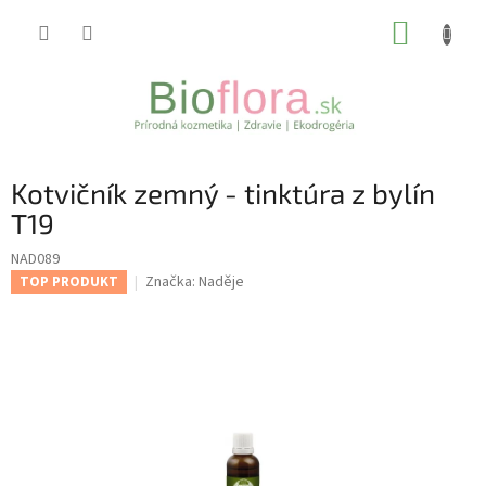
Prejsť
NÁKUP
na
obsah
KOŠÍK
Kotvičník zemný - tinktúra z bylín
T19
NAD089
Značka:
Naděje
TOP PRODUKT