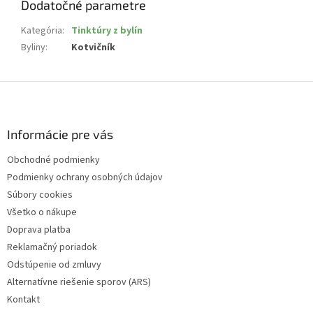
Dodatočné parametre
Kategória
:
Tinktúry z bylín
Byliny
:
Kotvičník
Z
á
p
ä
Informácie pre vás
t
Obchodné podmienky
i
Podmienky ochrany osobných údajov
e
Súbory cookies
Všetko o nákupe
Doprava platba
Reklamačný poriadok
Odstúpenie od zmluvy
Alternatívne riešenie sporov (ARS)
Kontakt