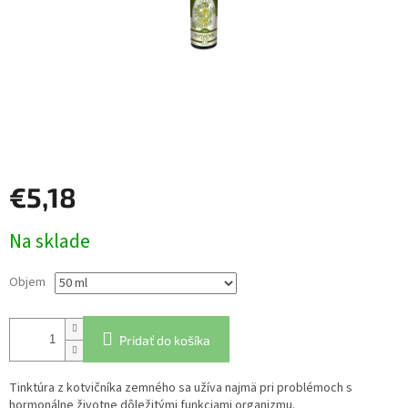
€5,18
Jednotková
Na sklade
cena:
Objem
Pridať do košíka
Tinktúra z kotvičníka zemného sa užíva najmä pri problémoch s
hormonálne životne dôležitými funkciami organizmu.