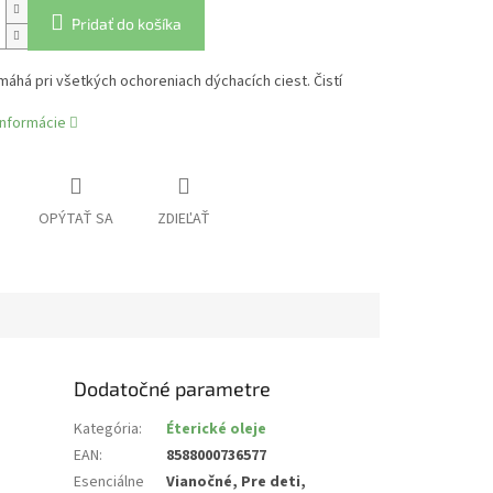
Pridať do košíka
máhá pri všetkých ochoreniach dýchacích ciest. Čistí
informácie
OPÝTAŤ SA
ZDIEĽAŤ
Dodatočné parametre
Kategória
:
Éterické oleje
EAN
:
8588000736577
Esenciálne
Vianočné, Pre deti,