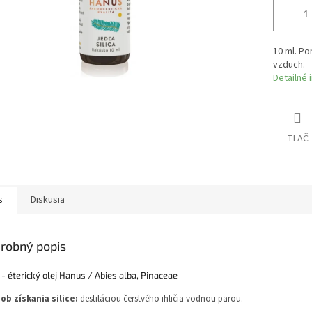
10 ml. Po
vzduch.
Detailné 
TLAČ
s
Diskusia
robný popis
 - éterický olej Hanus /
Abies alba, Pinaceae
ob získania silice:
destiláciou čerstvého ihličia vodnou parou.