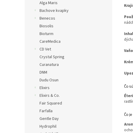
Alga Maris
Kraj
Bachove kvapky
Použ
Benecos
nádc
Biosolis
Bioturm
Inha
dýcha
CareMedica
CD Vet
Vaňo
Crystal Spring
Krém
Curanatura
DNM
Upoz
Dudu Osun
Čo sú
Elixirs
Elixirs & Co.
Éter
rastl
Fair Squared
Farfalla
Čo j
Gentle Day
Arom
Hydrophil
ocho