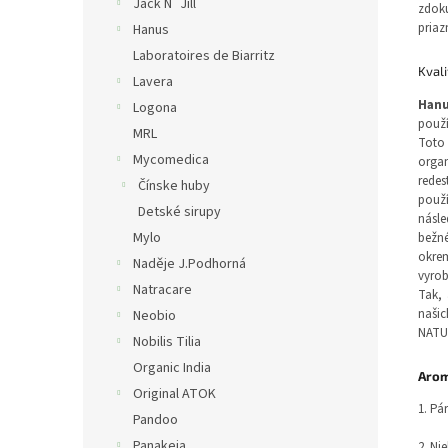
Jack N´Jill
zdok
priaz
Hanus
Laboratoires de Biarritz
Kval
Lavera
Han
Logona
použí
MRL
Toto 
Mycomedica
orga
redes
Čínske huby
použí
Detské sirupy
násl
Mylo
bežné
okrem
Naděje J.Podhorná
vyrob
Natracare
Tak, 
naši
Neobio
NATUR
Nobilis Tilia
Organic India
Arom
Original ATOK
1. Pá
Pandoo
Panakeia
2. Ni