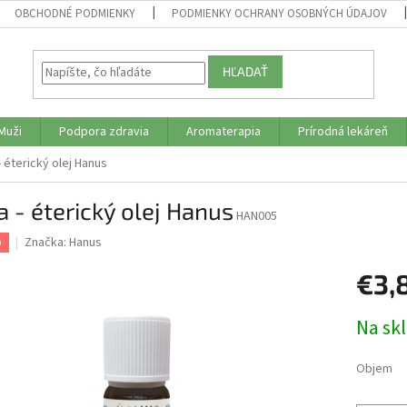
OBCHODNÉ PODMIENKY
PODMIENKY OCHRANY OSOBNÝCH ÚDAJOV
HĽADAŤ
Muži
Podpora zdravia
Aromaterapia
Prírodná lekáreň
- éterický olej Hanus
a - éterický olej Hanus
HAN005
Značka:
Hanus
p
€3,
Jednotk
Na sk
cena:
Objem