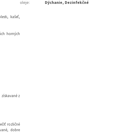
oleje
:
Dýchanie, Dezinfekčné
esti, kašeľ,
iách horných
, získavané z
čiť rozličné
vané, dobre