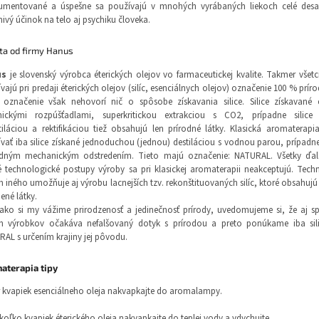
umentované a úspešne sa používajú v mnohých vyrábaných liekoch celé desať
nivý účinok na telo aj psychiku človeka.
ita od firmy Hanus
us
je slovenský výrobca éterických olejov vo farmaceutickej kvalite. Takmer všetc
vajú pri predaji éterických olejov (silíc, esenciálnych olejov) označenie 100 % prír
označenie však nehovorí nič o spôsobe získavania silice. Silice získavané 
nickými rozpúšťadlami, superkritickou extrakciou s CO2, prípadne silice
tiláciou a rektifikáciou tiež obsahujú len prírodné látky. Klasická aromaterapi
vať iba silice získané jednoduchou (jednou) destiláciou s vodnou parou, prípadne
edným mechanickým odstredením. Tieto majú označenie: NATURAL. Všetky ďalš
 technologické postupy výroby sa pri klasickej aromaterapii neakceptujú. Tech
 iného umožňuje aj výrobu lacnejších tzv. rekonštituovaných silíc, ktoré obsahujú 
ené látky.
ako si my vážime prirodzenosť a jedinečnosť prírody, uvedomujeme si, že aj sp
ch výrobkov očakáva nefalšovaný dotyk s prírodou a preto ponúkame iba sili
AL s určením krajiny jej pôvodu.
aterapia tipy
r kvapiek esenciálneho oleja nakvapkajte do aromalampy.
ekoľko kvapiek éterického oleja nakvapkajte do teplej vody a vdychujte.