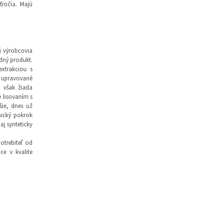
ročia. Majú
i výrobcovia
odný produkt.
extrakciou s
 upravované
a však žiada
 lisovaním s
ie, dnes už
nický pokrok
aj synteticky
otrebiteľ od
ce v kvalite