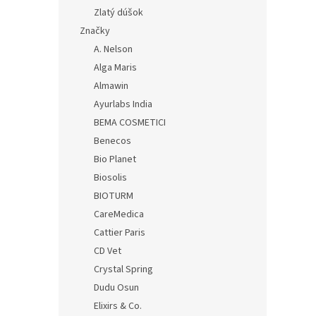
Zlatý dúšok
Značky
A. Nelson
Alga Maris
Almawin
Ayurlabs India
BEMA COSMETICI
Benecos
Bio Planet
Biosolis
BIOTURM
CareMedica
Cattier Paris
CD Vet
Crystal Spring
Dudu Osun
Elixirs & Co.