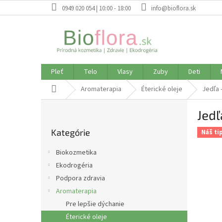
Prejsť
0949 020 054 | 10:00 - 18:00
info@bioflora.sk
na
obsah
Pleť
Telo
Vlasy
Zuby
Deti
Domov
Aromaterapia
Éterické oleje
Jedľa 
B
Jedľ
o
Preskočiť
č
Kategórie
kategórie
Náš ti
n
ý
Biokozmetika
p
Ekodrogéria
a
Podpora zdravia
n
e
Aromaterapia
l
Pre lepšie dýchanie
Éterické oleje