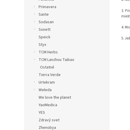
Primavera
3. Pr
Sante
miest
Sodasan
4. Mi
Sonett
Speick
5. Je
Styx
TCM Herbs
TCM Lanzhou Taibao
Ostatné
Tierra Verde
Urtekram
Weleda
We love the planet
YaoMedica
YES
Zdravý svet
Zhenobya