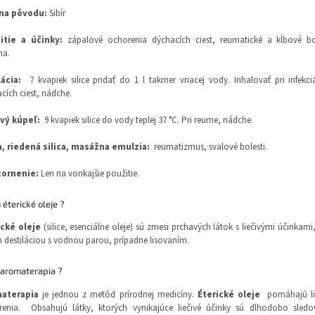
ina pôvodu:
Sibír
itie a účinky:
zápalové ochorenia dýchacích ciest, reumatické a kĺbové bol
ha.
lácia:
7 kvapiek silice pridať do 1 l takmer vriacej vody. Inhalovať pri infekc
cích ciest, nádche.
vý kúpeľ:
9 kvapiek silice do vody teplej 37 °C. Pri reume, nádche.
, riedená silica, masážna emulzia:
reumatizmus, svalové bolesti.
ornenie:
Len na vonkajšie použitie.
 éterické oleje ?
ické oleje
(silice, esenciálne oleje) sú zmesi prchavých látok s liečivými účinkami
ín destiláciou s vodnou parou, prípadne lisovaním.
e aromaterapia ?
aterapia
je jednou z metód prírodnej medicíny.
Éterické oleje
pomáhajú lie
renia. Obsahujú látky, ktorých vynikajúce liečivé účinky sú dlhodobo sledo