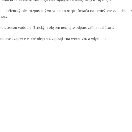
idajte éterický olej rozpustený vo vode do rozprašovača na osvieženie vzduchu a n
nosti.
sku s teplou vodou a éterickým olejom nechajte odparovať na radiátore.
dnu dve kvapky éterické oleja nakvapkajte na vreckovku a vdychujte.