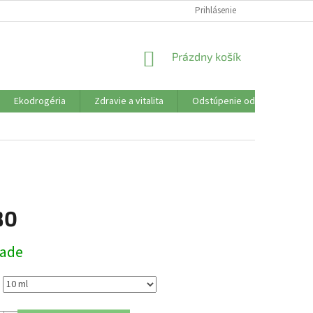
SÚBORY COOKIES
VŠETKO O NÁKUPE
Prihlásenie
DOPRAVA PLATBA
R
NÁKUPNÝ
Prázdny košík
KOŠÍK
Ekodrogéria
Zdravie a vitalita
Odstúpenie od zmluvy
80
ová
lade