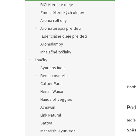
BIO éterické oleje
Zmesi éterických olejov
Aroma roll-ony
Aromaterapia pre deti
Esenciálne oleje pre deti
Aromalampy
Inhalačné tyčinky
Značky
Ayurlabs India
Bema cosmetici
Cattier Paris
Popi
Henan Wanxi
Hands of veggies
Pod
Almawin
Link Natural
Jedľa
Sattva
Spôs
Maharishi Ayurveda