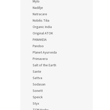
Mylo
Naděje
Natracare
Nobilis Tilia
Organic India
Original ATOK
PANAKEIA
Pandoo
Planet Ayurveda
Primavera
Salt of the Earth
Sante
Sattva
Sodasan
Sonett
Speick
Styx