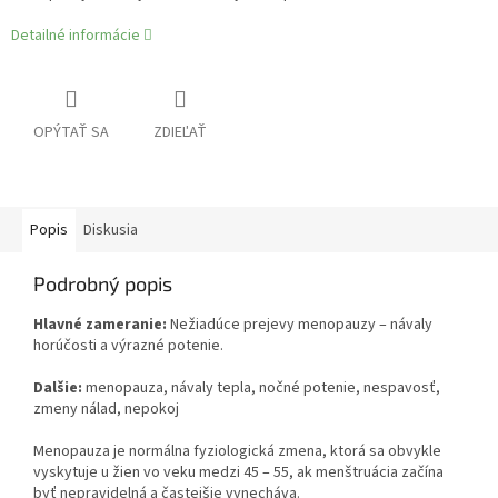
Detailné informácie
OPÝTAŤ SA
ZDIEĽAŤ
Popis
Diskusia
Podrobný popis
Hlavné zameranie:
Nežiadúce prejevy menopauzy – návaly
horúčosti a výrazné potenie.
Dalšie:
menopauza, návaly tepla, nočné potenie, nespavosť,
zmeny nálad, nepokoj
Menopauza je normálna fyziologická zmena, ktorá sa obvykle
vyskytuje u žien vo veku medzi 45 – 55, ak menštruácia začína
byť nepravidelná a častejšie vynecháva.