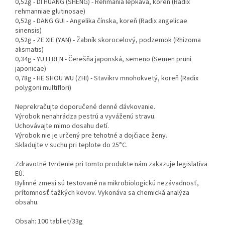
0,52g - DI HUANG (SHENG) - Rehmánia lepkavá, koreň (Radix
rehmanniae glutinosae)
0,52g - DANG GUI - Angelika čínska, koreň (Radix angelicae
sinensis)
0,52g - ZE XIE (YAN) - Žabník skorocelový, podzemok (Rhizoma
alismatis)
0,34g - YU LI REN - Čerešňa japonská, semeno (Semen pruni
japonicae)
0,78g - HE SHOU WU (ZHI) - Stavikrv mnohokvetý, koreň (Radix
polygoni multiflori)
Neprekračujte doporučené denné dávkovanie.
Výrobok nenahrádza pestrú a vyváženú stravu.
Uchovávajte mimo dosahu detí.
Výrobok nie je určený pre tehotné a dojčiace ženy.
Skladujte v suchu pri teplote do 25°C.
Zdravotné tvrdenie pri tomto produkte nám zakazuje legislatíva
EÚ.
Bylinné zmesi sú testované na mikrobiologickú nezávadnosť,
prítomnosť ťažkých kovov. Vykonáva sa chemická analýza
obsahu.
Obsah: 100 tabliet/33g