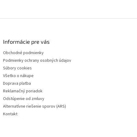
Z
á
p
ä
Informácie pre vás
t
Obchodné podmienky
i
Podmienky ochrany osobných údajov
e
Súbory cookies
Všetko o nákupe
Doprava platba
Reklamačný poriadok
Odstúpenie od zmluvy
Alternatívne riešenie sporov (ARS)
Kontakt