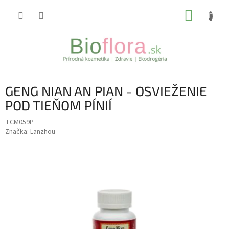
Prejsť
NÁKUP
na
obsah
KOŠÍK
GENG NIAN AN PIAN - OSVIEŽENIE
POD TIEŇOM PÍNIÍ
TCM059P
Značka:
Lanzhou