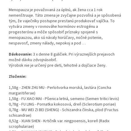
Menopauza je považovaná za úplnú, ak žena cca 1 rok
nemenštruuje. Táto zmena je zvyčajne pozvoľná a je spôsobená
tým, že vaječníky postupne prestanú produkovať vajíčka. To
vytvára zmeny v rovnováhe hormónov estrogénu a
progesterónu a môže spôsobiť príznaky spojené s
menopauzou, ako sú návaly horúčavy, nočné potenie,
nespavosť, zmeny nálady, nepokoj a pod …
Dávkovanie:
3 x denne 8 guličiek. Pri výraznejších prejavoch
možné dávku zdvojnásobiť.
Výrobok nie je určený pre deti, tehotné a dojčiace ženy.
Zloženie:
1,58g - ZHEN ZHU MU - Perlotvorka morská, lastúra (Concha
margaritiferae)
1,58g - FU XIAO MAI - Pšenica letná, semeno (Semen tritici levis)
0,78g - FU LING - Pornatka kokosová, dreň (Sclerotium poriae)
0,78g - WU WEI ZI BEI (SHENG) - Schizandra čínska, plod (Fructus
schisandrae)
0,52g - XUAN SHEN - Krtičník var. ningpoensis, koreň (Radix
scrophulariae)