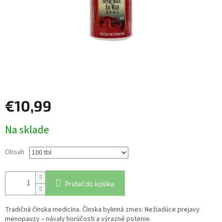
€10,99
Jednotková
Na sklade
cena:
Obsah
Pridať do košíka
Tradičná čínska medicína. Čínska bylinná zmes: Nežiadúce prejavy
menopauzy – návaly horúčosti a výrazné potenie.