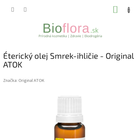
Prejsť
NÁKUP
na
obsah
KOŠÍK
Éterický olej Smrek-ihličie - Original
ATOK
Značka:
Original ATOK