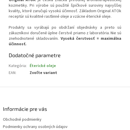
Original ATOK
je česká značka prírodnej aromaterapeutickej
kozmetiky. Pri výrobe sú použité špičkové suroviny najvyššej
kvality, ktoré zaručujú vysokú účinnosť. Základom Original ATOk
receptúr sú kvalitné rastlinné oleje a vzácne éterické oleje.
Produkty sa vyrábajú po obdržaní objednávky a preto sú
zákazníkovi doručené úplne čerstvé priamo z laboratória. Nie sú
znehodnotené skladovaním.
Vysoká čerstvosť = maximálna
účinnosť.
Dodatočné parametre
Kategória
:
Éterické oleje
EAN
:
Zvoľte variant
Z
á
p
ä
Informácie pre vás
t
Obchodné podmienky
i
Podmienky ochrany osobných údajov
e