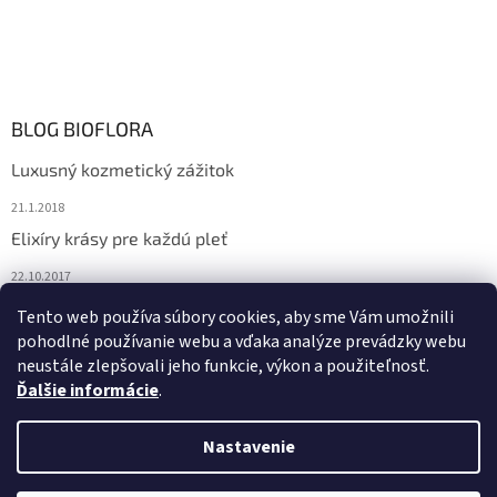
BLOG BIOFLORA
Luxusný kozmetický zážitok
21.1.2018
Elixíry krásy pre každú pleť
22.10.2017
Spoznajte prírodnú kozmetiku Sante
Tento web používa súbory cookies, aby sme Vám umožnili
pohodlné používanie webu a vďaka analýze prevádzky webu
10.10.2017
neustále zlepšovali jeho funkcie, výkon a použiteľnosť.
Ďalšie informácie
.
Vytvoril Shoptet
Nastavenie