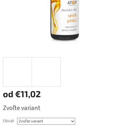
od
€11,02
Jednotková
Zvoľte variant
cena:
Obsah