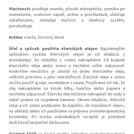
Vlastnosti:
posilňuje imunitu, pôsobí antisepticky, pomáha pri
reumatizme, svalovom napätí, astme a prechladnutí, uľahčuje
vykašliavanie, stimuluje močový a obehový systém,
povzbudzuje.
Aróma:
svieža, živicová, lesná.
Účel a spôsob použitia éterických olejov:
Najznámejším
spôsobom využitia éterických olejov je ich inhalácia z
aromalampy. Do nádobky s vodou nakvapkáme 3-8 kvapiek
éterického oleja alebo zmesi a necháme voľne odparovať.
Konkrétne množstvo je závislé na druhu éterického oleja,
veľkosti priestoru a jeho vetrateľnosti. Éterické oleje a zmesi
možno použiť aj napr. na inhalácie v saune. Používame ich tak, že
olej nakvapkáme na kúsok látky, buničiny alebo papiera a
necháme odparovať. Éterický olej môžeme nakvapkať do vody a
naliať priamo na rozpálené kamene. Okrem inhalácie, éterické
oleje a ich zmesi pridávame do kúpeľov, do masážnych olejov,
na obklady alebo ich používame na prípravu aromaterapeutickej
kozmetiky. Pri tvorbe individuálnych receptúr je potrebné
dodržiavať bezpečné dávkovanie.