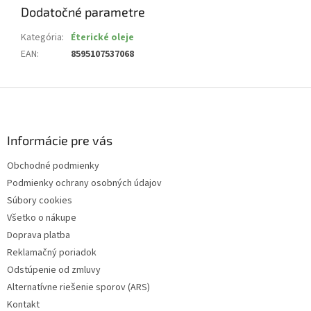
Dodatočné parametre
Kategória
:
Éterické oleje
EAN
:
8595107537068
Z
á
p
ä
Informácie pre vás
t
Obchodné podmienky
i
Podmienky ochrany osobných údajov
e
Súbory cookies
Všetko o nákupe
Doprava platba
Reklamačný poriadok
Odstúpenie od zmluvy
Alternatívne riešenie sporov (ARS)
Kontakt