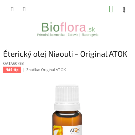
Prejsť
NÁKUP
na
obsah
KOŠÍK
Éterický olej Niaouli - Original ATOK
OATA6078B
Značka:
Original ATOK
Náš tip