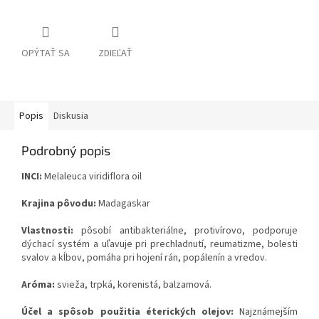
OPÝTAŤ SA
ZDIEĽAŤ
Popis
Diskusia
Podrobný popis
INCI:
Melaleuca viridiflora oil
Krajina pôvodu:
Madagaskar
Vlastnosti:
pôsobí antibakteriálne, protivírovo, podporuje
dýchací systém a uľavuje pri prechladnutí, reumatizme, bolesti
svalov a kĺbov, pomáha pri hojení rán, popálenín a vredov.
Aróma:
svieža, trpká, korenistá, balzamová.
Účel a spôsob použitia éterických olejov:
Najznámejším