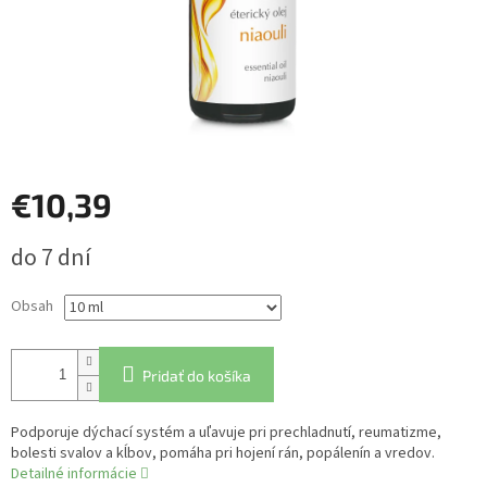
€10,39
Jednotková
do 7 dní
cena:
Obsah
Pridať do košíka
Podporuje dýchací systém a uľavuje pri prechladnutí, reumatizme,
bolesti svalov a kĺbov, pomáha pri hojení rán, popálenín a vredov.
Detailné informácie