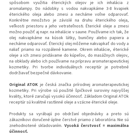
spôsobom využitia éterických olejov je ich inhalácia z
aromalampy. Do nádobky s vodou nakvapkáme 3-8 kvapiek
éterického oleja alebo zmesi a necháme voľne odparovať.
Konkrétne množstvo je závislé na druhu éterického oleja,
veľkosti priestoru a jeho vetrateľnosti. Éterické oleje a zmesi
možno použiť aj napr. na inhalácie v saune. Používame ich tak, že
olej nakvapkáme na kúsok látky, buničiny alebo papiera a
necháme odparovať. Éterický olej môžeme nakvapkať do vody a
naliať priamo na rozpálené kamene. Okrem inhalácie, éterické
oleje a ich zmesi pridávame do kúpeľov, do masážnych olejov,
na obklady alebo ich používame na prípravu aromaterapeutickej
kozmetiky. Pri tvorbe individuálnych receptúr je potrebné
dodržiavať bezpečné dávkovanie.
Original ATOK
je česká značka prírodnej aromaterapeutickej
kozmetiky. Pri výrobe sú použité špičkové suroviny najvyššej
kvality, ktoré zaručujú vysokú účinnosť. Základom Original ATOk
receptúr sú kvalitné rastlinné oleje a vzácne éterické oleje.
Produkty sa vyrábajú po obdržaní objednávky a preto sú
zákazníkovi doručené úplne čerstvé priamo z laboratória. Nie sú
znehodnotené skladovaním.
Vysoká čerstvosť = maximálna
účinnosť.