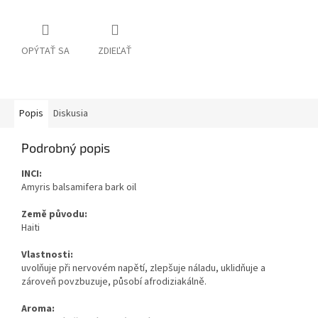
OPÝTAŤ SA
ZDIEĽAŤ
Popis
Diskusia
Podrobný popis
INCI:
Amyris balsamifera bark oil
Země původu:
Haiti
Vlastnosti:
uvolňuje při nervovém napětí, zlepšuje náladu, uklidňuje a
zároveň povzbuzuje, působí afrodiziakálně.
Aroma: