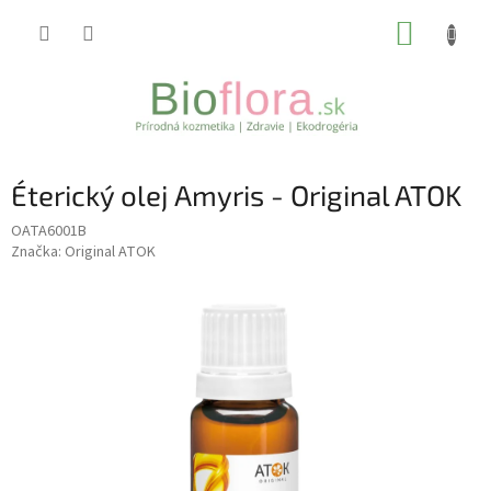
Prejsť
NÁKUP
na
obsah
KOŠÍK
Éterický olej Amyris - Original ATOK
OATA6001B
Značka:
Original ATOK