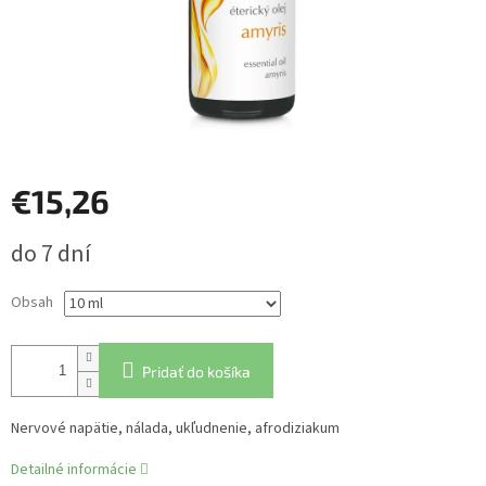
€15,26
Jednotková
do 7 dní
cena:
Obsah
Pridať do košíka
Nervové napätie, nálada, ukľudnenie, afrodiziakum
Detailné informácie