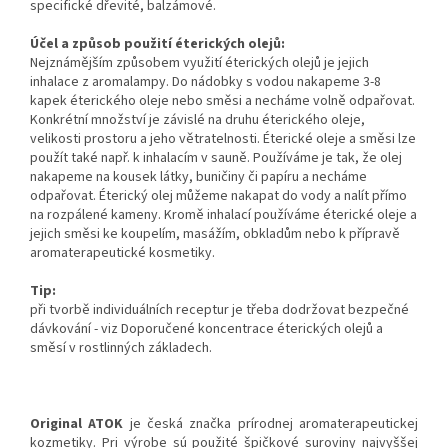
specifické dřevité, balzámové.
Účel a způsob použití éterických olejů:
Nejznámějším způsobem využití éterických olejů je jejich
inhalace z aromalampy. Do nádobky s vodou nakapeme 3-8
kapek éterického oleje nebo směsi a necháme volně odpařovat.
Konkrétní množství je závislé na druhu éterického oleje,
velikosti prostoru a jeho větratelnosti. Éterické oleje a směsi lze
použít také např. k inhalacím v sauně. Používáme je tak, že olej
nakapeme na kousek látky, buničiny či papíru a necháme
odpařovat. Éterický olej můžeme nakapat do vody a nalít přímo
na rozpálené kameny. Kromě inhalací používáme éterické oleje a
jejich směsi ke koupelím, masážím, obkladům nebo k přípravě
aromaterapeutické kosmetiky.
Tip:
při tvorbě individuálních receptur je třeba dodržovat bezpečné
dávkování - viz Doporučené koncentrace éterických olejů a
směsí v rostlinných základech.
Original ATOK
je česká značka prírodnej aromaterapeutickej
kozmetiky. Pri výrobe sú použité špičkové suroviny najvyššej