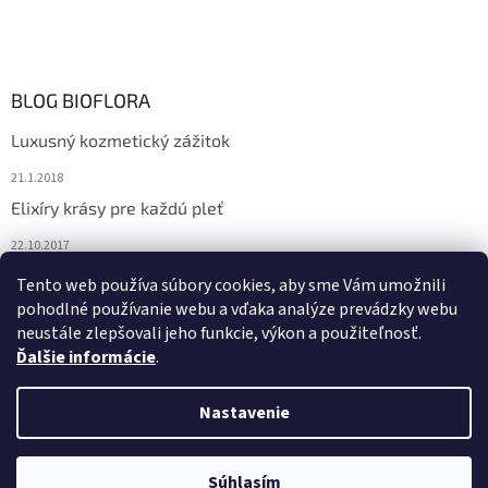
BLOG BIOFLORA
Luxusný kozmetický zážitok
21.1.2018
Elixíry krásy pre každú pleť
22.10.2017
Spoznajte prírodnú kozmetiku Sante
Tento web používa súbory cookies, aby sme Vám umožnili
pohodlné používanie webu a vďaka analýze prevádzky webu
10.10.2017
neustále zlepšovali jeho funkcie, výkon a použiteľnosť.
Ďalšie informácie
.
Vytvoril Shoptet
Nastavenie
Copyright 2026
Bioflora.sk
. Všetky práva vyhradené.
Upraviť
Súhlasím
nastavenie cookies