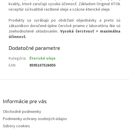
kvality, ktoré zaručujú vysokú účinnosť. Základom Original ATOk
receptúr sú kvalitné rastlinné oleje a vzácne éterické oleje.
Produkty sa vyrábajú po obdržaní objednávky a preto sú
zákazníkovi doručené úplne čerstvé priamo z laboratória. Nie sú
znehodnotené skladovaním.
Vysoká čerstvosť = maximálna
účinnosť.
Dodatočné parametre
Kategória
:
Éterické oleje
EAN
:
8595107526055
Z
á
p
ä
Informácie pre vás
t
Obchodné podmienky
i
Podmienky ochrany osobných údajov
e
Súbory cookies