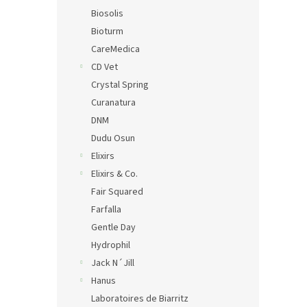
Biosolis
Bioturm
CareMedica
CD Vet
Crystal Spring
Curanatura
DNM
Dudu Osun
Elixirs
Elixirs & Co.
Fair Squared
Farfalla
Gentle Day
Hydrophil
Jack N´Jill
Hanus
Laboratoires de Biarritz