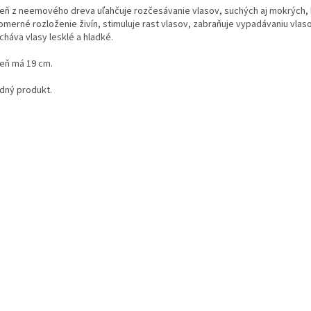
eň z neemového dreva uľahčuje rozčesávanie vlasov, suchých aj mokrých, 
merné rozloženie živín, stimuluje rast vlasov, zabraňuje vypadávaniu vlasov 
cháva vlasy lesklé a hladké.
eň má 19 cm.
odný produkt.