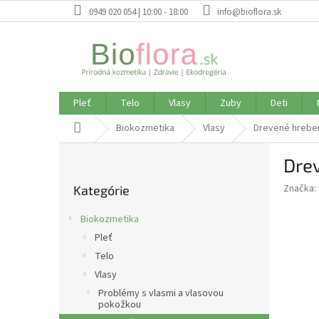
Prejsť
0949 020 054 | 10:00 - 18:00
info@bioflora.sk
na
obsah
Pleť
Telo
Vlasy
Zuby
Deti
Domov
Biokozmetika
Vlasy
Drevené hrebe
B
Dre
o
Preskočiť
č
Značka:
Kategórie
kategórie
n
ý
Biokozmetika
p
Pleť
a
Telo
n
e
Vlasy
l
Problémy s vlasmi a vlasovou
pokožkou