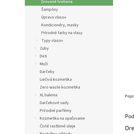
Drevené hrebene
Šampóny
Úprava vlasov
Kondicionéry, masky
Prírodné farby na vlasy
Typy vlasov
Zuby
Deti
Muži
Darčeky
Liečivá kozmetika
Zero waste kozmetika
XL balenia
Popi
Darčekové sady
Prírodné parfémy
Pod
Kozmetika na opaľovanie
Čisté rastlinné oleje
Dre