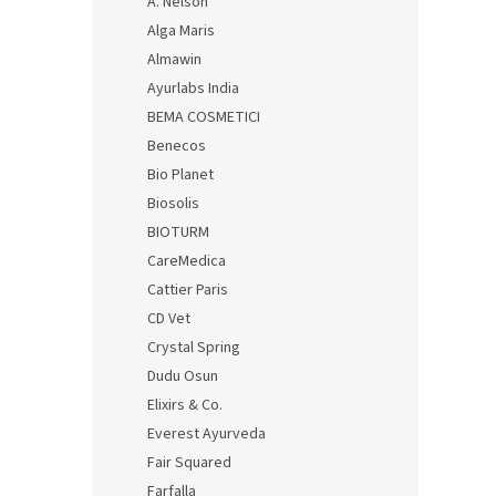
A. Nelson
Alga Maris
Almawin
Ayurlabs India
BEMA COSMETICI
Benecos
Bio Planet
Biosolis
BIOTURM
CareMedica
Cattier Paris
CD Vet
Crystal Spring
Dudu Osun
Elixirs & Co.
Everest Ayurveda
Fair Squared
Farfalla