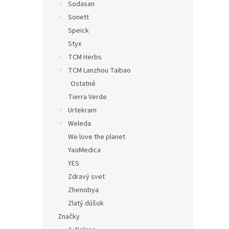
Sodasan
Sonett
Speick
Styx
TCM Herbs
TCM Lanzhou Taibao
Ostatné
Tierra Verde
Urtekram
Weleda
We love the planet
YaoMedica
YES
Zdravý svet
Zhenobya
Zlatý dúšok
Značky