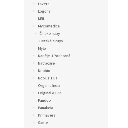
Lavera
Logona
MRL
Mycomedica
Čínske huby
Detské sirupy
Mylo
Naděje J.Podhorná
Natracare
Neobio
Nobilis Tilia
Organic India
Original ATOK
Pandoo
Panakeia
Primavera
Sante