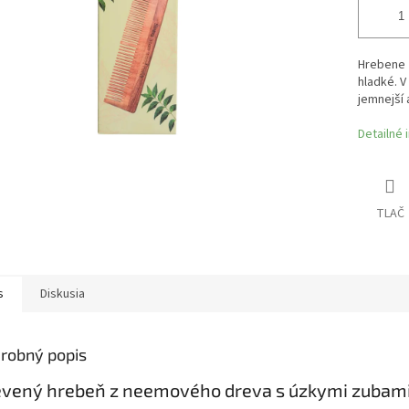
Hrebene 
hladké. V
jemnejší 
Detailné 
TLAČ
s
Diskusia
robný popis
vený hrebeň z neemového dreva s úzkymi zubami