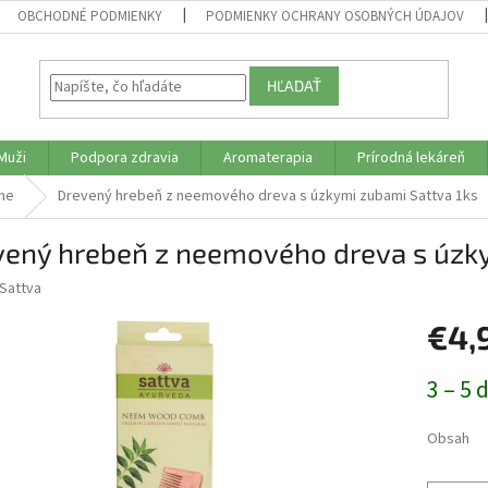
OBCHODNÉ PODMIENKY
PODMIENKY OCHRANY OSOBNÝCH ÚDAJOV
HĽADAŤ
Muži
Podpora zdravia
Aromaterapia
Prírodná lekáreň
ne
Drevený hrebeň z neemového dreva s úzkymi zubami Sattva 1ks
vený hrebeň z neemového dreva s úzky
Sattva
€4,
Jednotk
3 – 5 
cena:
Obsah