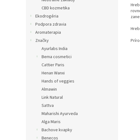
Neutrálne základy
Hreb
CBD kozmetika
rovno
Ekodrogéria
zane
Podpora zdravia
Hreb
Aromaterapia
Prír
Značky
Ayurlabs India
Bema cosmetici
Cattier Paris
Henan Wanxi
Hands of veggies
Almawin
Link Natural
Sattva
Maharishi Ayurveda
Alga Maris
Bachove kvapky
Benecos