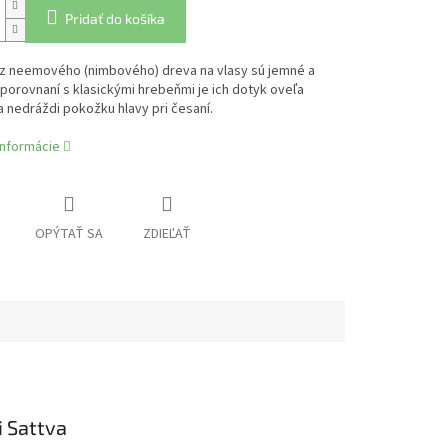
Pridať do košíka
z neemového (nimbového) dreva na vlasy sú jemné a
 porovnaní s klasickými hrebeňmi je ich dotyk oveľa
a nedráždi pokožku hlavy pri česaní.
informácie
OPÝTAŤ SA
ZDIEĽAŤ
 Sattva