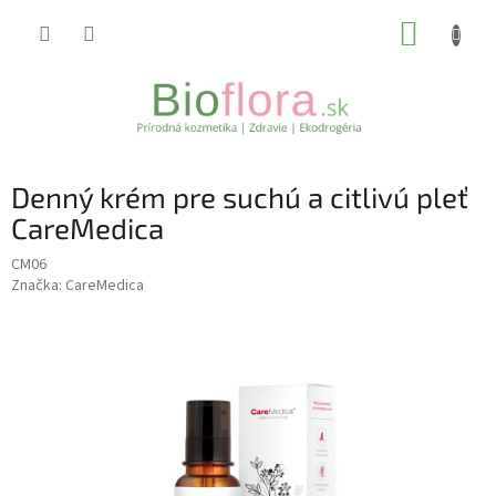
Prejsť
NÁKUP
na
obsah
KOŠÍK
Denný krém pre suchú a citlivú pleť
CareMedica
CM06
Značka:
CareMedica