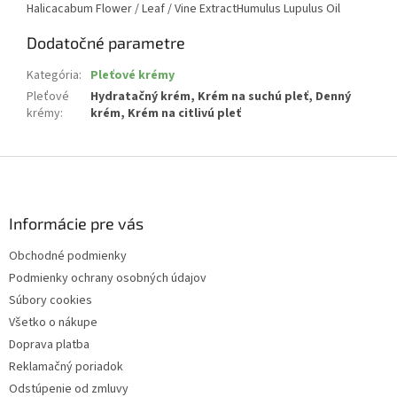
Halicacabum Flower / Leaf / Vine ExtractHumulus Lupulus Oil
Dodatočné parametre
Kategória
:
Pleťové krémy
Pleťové
Hydratačný krém, Krém na suchú pleť, Denný
krémy
:
krém, Krém na citlivú pleť
Z
á
p
ä
Informácie pre vás
t
Obchodné podmienky
i
Podmienky ochrany osobných údajov
e
Súbory cookies
Všetko o nákupe
Doprava platba
Reklamačný poriadok
Odstúpenie od zmluvy