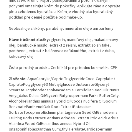
množstvo krému. Najprv poklepávaním a potom krúživými
pohybmi vmasírujte krém do pokožky. Aplikujte ráno a doprajte
pleti celodennú hydratáciu. Krém je vhodný ako hydratačný
podklad pre denné použitie pod make-up.
Neobsahuje silikóny, parabény, minerálne oleje ani parfumy
Hlavné účinné zložky:
glycerín, mandľový olej, makadamiový
olej, bambucké maslo, extrakt z reishi, extrakt zo shitake,
panthenol, extrakt z balónovca nafúknutého, extrakt z duba,
kokosový olej
Čisto prírodný produkt. Certifikát pre prírodnú kozmetiku CPK
Zloženie:
AquaCaprylic/Capric TriglycerideCoco-Caprylate /
CapratePolyglyceryl-3 Methylglucose DistearateGlyceryl
StearateOctykdodecanolMacadamia Ternifolia Seed OilPrunus
Amygdalus Dulcis OilGlycerínButyrospermum Parkii ButterCetyl
AlcoholHelianthus annuus Hybrid OilCocos nucifera OilSodium
BenzoatePanthenolOak Root ExtractPotassium
SorbateTocopherolEchium plantagineum Seed OilGanoderma
Fruiting Body ExtractLentinus edodes ExtractCitric AcidCedrus
Atlantica Wood OilHelianthus annuus Hybrid Oil
UnsaponifiablesXanthan GumEthyl FerulateCardiospermum