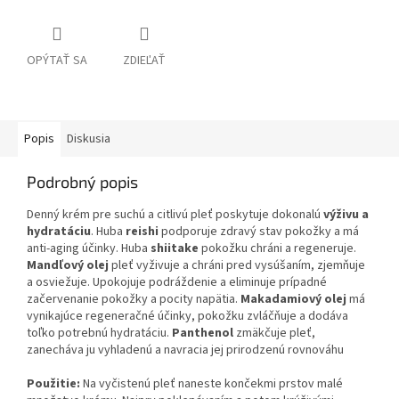
OPÝTAŤ SA
ZDIEĽAŤ
Popis
Diskusia
Podrobný popis
Denný krém pre suchú a citlivú pleť poskytuje dokonalú
výživu a
hydratáciu
. Huba
reishi
podporuje zdravý stav pokožky a má
anti-aging účinky. Huba
shiitake
pokožku chráni a regeneruje.
Mandľový olej
pleť vyživuje a chráni pred vysúšaním, zjemňuje
a osviežuje. Upokojuje podráždenie a eliminuje prípadné
začervenanie pokožky a pocity napätia.
Makadamiový olej
má
vynikajúce regeneračné účinky, pokožku zvláčňuje a dodáva
toľko potrebnú hydratáciu.
Panthenol
zmäkčuje pleť,
zanecháva ju vyhladenú a navracia jej prirodzenú rovnováhu
Použitie:
Na vyčistenú pleť naneste končekmi prstov malé