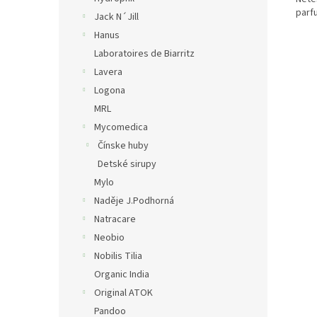
parf
Jack N´Jill
Hanus
Laboratoires de Biarritz
Lavera
Logona
MRL
Mycomedica
Čínske huby
Detské sirupy
Mylo
Naděje J.Podhorná
Natracare
Neobio
Nobilis Tilia
Organic India
Original ATOK
Pandoo