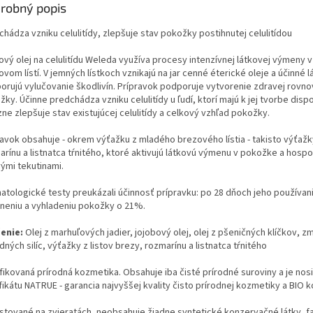
robný popis
hádza vzniku celulitídy, zlepšuje stav pokožky postihnutej celulitídou
ový olej na celulitídu Weleda využíva procesy intenzívnej látkovej výmeny
vom lístí. V jemných lístkoch vznikajú na jar cenné éterické oleje a účinné l
orujú vylučovanie škodlivín. Prípravok podporuje vytvorenie zdravej rovn
ky. Účinne predchádza vzniku celulitídy u ľudí, ktorí majú k jej tvorbe dispo
ne zlepšuje stav existujúcej celulitídy a celkový vzhľad pokožky.
ravok obsahuje - okrem výťažku z mladého brezového lístia - takisto výťažk
arínu a listnatca tŕnitého, ktoré aktivujú látkovú výmenu v pokožke a hosp
vými tekutinami.
atologické testy preukázali účinnosť prípravku: po 28 dňoch jeho používani
neniu a vyhladeniu pokožky o 21%.
enie:
Olej z marhuľových jadier, jojobový olej, olej z pšeničných klíčkov, z
dných silíc, výťažky z listov brezy, rozmarínu a listnatca tŕnitého
ifikovaná prírodná kozmetika. Obsahuje iba čisté prírodné suroviny a je nos
fikátu NATRUE - garancia najvyššej kvality čisto prírodnej kozmetiky a BIO 
stované na zvieratách, neobsahuje žiadne syntetické konzervačné látky, fa