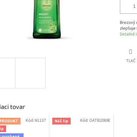
Brezový o
zlepšuje 
Detailné 
TLAČ
iaci tovar
Kód:
N1137
Kód:
OATB2069E
 PRODUKT
Náš tip
ip
y vyrobené