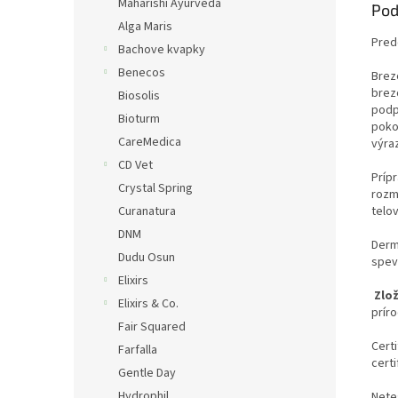
Maharishi Ayurveda
Pod
Alga Maris
Predc
Bachove kvapky
Benecos
Brez
brezo
Biosolis
podp
Bioturm
pokož
CareMedica
výraz
CD Vet
Príp
Crystal Spring
rozm
telo
Curanatura
DNM
Derm
Dudu Osun
spev
Elixirs
Zlož
Elixirs & Co.
príro
Fair Squared
Cert
Farfalla
certi
Gentle Day
Hydrophil
Nete