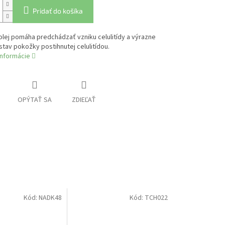
Pridať do košíka
lej pomáha predchádzať vzniku celulitídy a výrazne
stav pokožky postihnutej celulitídou.
informácie
OPÝTAŤ SA
ZDIEĽAŤ
Kód:
NADK48
Kód:
TCH022