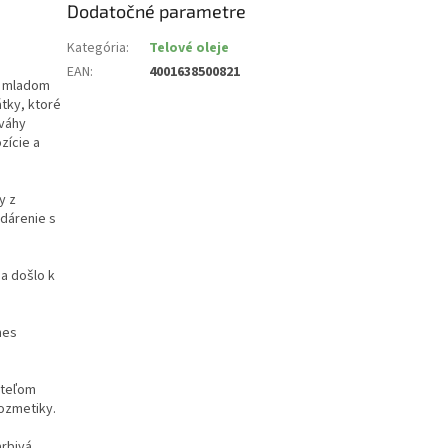
Dodatočné parametre
Kategória
:
Telové oleje
EAN
:
4001638500821
 v mladom
átky, ktoré
ováhy
zície a
y z
odárenie s
a došlo k
mes
iteľom
kozmetiky.
rbivá,