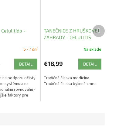
Ďalší
Celulitída -
TANEČNICE Z HRUŠKOVEJ
produkt
ZÁHRADY - CELULITIS
WAN - TCM Herbs
5 - 7 dní
Na sklade
4
€18,99
DETAIL
DETAIL
ra na podporu očisty
Tradičná čínska medicína.
ho systému a na
Tradičná čínska bylinná zmes.
monálnu rovnováhu -
jšie faktory pre
 celulitídy.