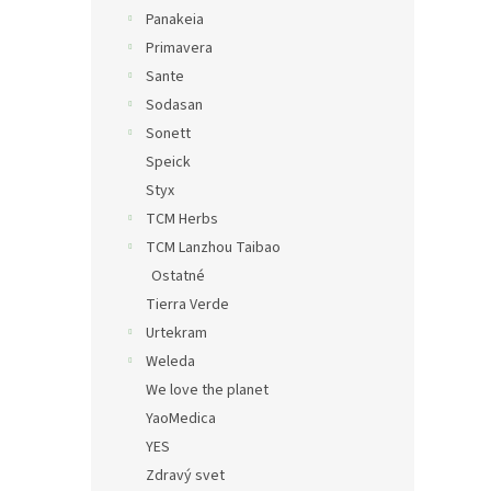
Panakeia
Primavera
Sante
Sodasan
Sonett
Speick
Styx
TCM Herbs
TCM Lanzhou Taibao
Ostatné
Tierra Verde
Urtekram
Weleda
We love the planet
YaoMedica
YES
Zdravý svet