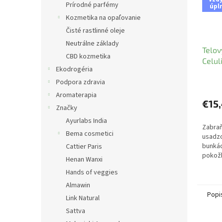
Prírodné parfémy
úpl
Kozmetika na opaľovanie
Čisté rastlinné oleje
Neutrálne základy
Telov
CBD kozmetika
Celuli
Ekodrogéria
Podpora zdravia
Aromaterapia
€15
Značky
Ayurlabs India
Zabra
Bema cosmetici
usadzo
bunkác
Cattier Paris
pokož
Henan Wanxi
Hands of veggies
Almawin
Popi
Link Natural
Sattva