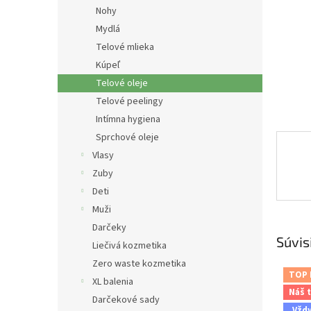
Nohy
Mydlá
Telové mlieka
Kúpeľ
Telové oleje
Telové peelingy
Intímna hygiena
Sprchové oleje
Vlasy
Zuby
Deti
Muži
Darčeky
Súvis
Liečivá kozmetika
Zero waste kozmetika
TOP
XL balenia
Náš t
Darčekové sady
Vžd