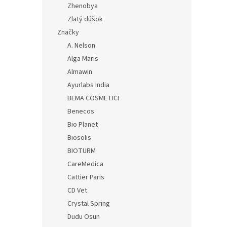
Zhenobya
Zlatý dúšok
Značky
A. Nelson
Alga Maris
Almawin
Ayurlabs India
BEMA COSMETICI
Benecos
Bio Planet
Biosolis
BIOTURM
CareMedica
Cattier Paris
CD Vet
Crystal Spring
Dudu Osun