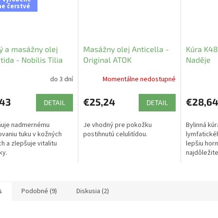
ne čerstvé
ý a masážny olej
Masážny olej Anticella -
Kúra K48 
tida - Nobilis Tilia
Original ATOK
Naděje
do 3 dní
Momentálne nedostupné
,43
€25,24
€28,6
DETAIL
DETAIL
ňuje nadmernému
Je vhodný pre pokožku
Bylinná kú
vaniu tuku v kožných
postihnutú celulitídou.
lymfatické
h a zlepšuje vitalitu
lepšiu hor
ky.
najdôležite
zbavenie sa
s
Podobné (9)
Diskusia (2)