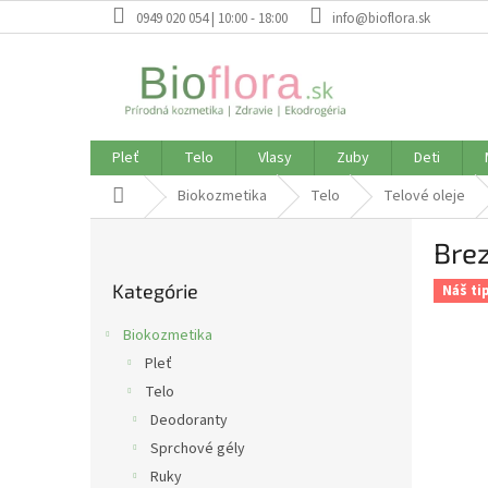
Prejsť
0949 020 054 | 10:00 - 18:00
info@bioflora.sk
na
obsah
Pleť
Telo
Vlasy
Zuby
Deti
Domov
Biokozmetika
Telo
Telové oleje
B
Brez
o
Preskočiť
č
Kategórie
kategórie
Náš ti
n
ý
Biokozmetika
p
Pleť
a
Telo
n
e
Deodoranty
l
Sprchové gély
Ruky