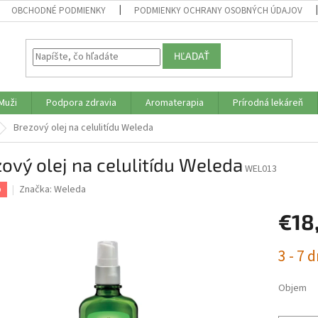
OBCHODNÉ PODMIENKY
PODMIENKY OCHRANY OSOBNÝCH ÚDAJOV
HĽADAŤ
Muži
Podpora zdravia
Aromaterapia
Prírodná lekáreň
Brezový olej na celulitídu Weleda
ový olej na celulitídu Weleda
WEL013
Značka:
Weleda
p
€18
Jednotk
3 - 7 d
cena:
Objem